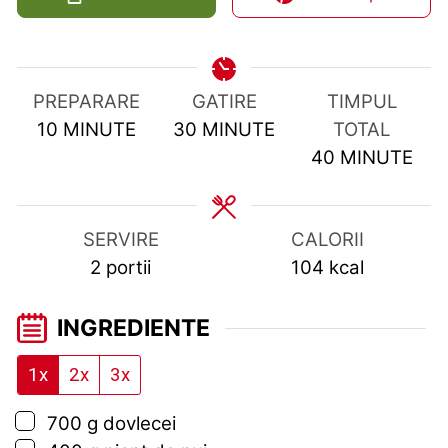
PREPARARE
GATIRE
TIMPUL
MINUTES
MINUTES
10
MINUTE
30
MINUTE
TOTAL
MINUTES
40
MINUTE
SERVIRE
CALORII
2
portii
104
kcal
INGREDIENTE
1x
2x
3x
▢
700
g
dovlecei