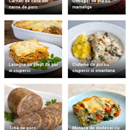
Carnati de casa din
Ostropel de pui cu
carne de porc
mamaliga
Lasagna cu piept de pui
Ciulama de pui cu
si ciuperci
ciuperci si smantana
Toba de porc
Musaca de dovlecei cu