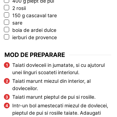
▢
400
g
piept de pui
▢
2
rosii
▢
150
g
cascaval tare
▢
sare
▢
boia de ardei dulce
▢
ierburi de provence
MOD DE PREPARARE
Taiati dovleceii in jumatate, si cu ajutorul
unei linguri scoateti interiorul.
Taiati marunt miezul din interior, al
dovleceilor.
Taiati marunt pieptul de pui si rosiile.
Intr-un bol amestecati miezul de dovlecei,
pieptul de pui si rosiile taiate. Adaugati