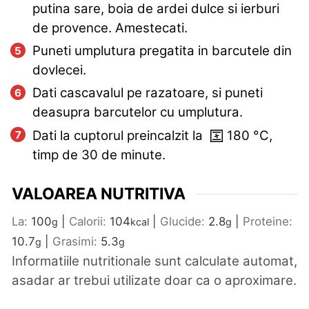
putina sare, boia de ardei dulce si ierburi
de provence. Amestecati.
Puneti umplutura pregatita in barcutele din
dovlecei.
Dati cascavalul pe razatoare, si puneti
deasupra barcutelor cu umplutura.
Dati la cuptorul preincalzit la
180
°C
,
timp de
30 de minute
.
VALOAREA NUTRITIVA
La:
100
|
Calorii:
104
|
Glucide:
2.8
|
Proteine:
g
kcal
g
10.7
|
Grasimi:
5.3
g
g
Informatiile nutritionale sunt calculate automat,
asadar ar trebui utilizate doar ca o aproximare.