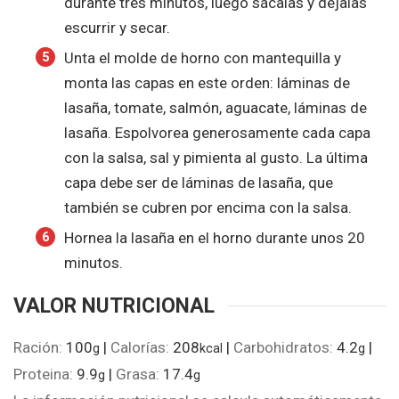
durante tres minutos, luego sácalas y déjalas
escurrir y secar.
Unta el molde de horno con mantequilla y
monta las capas en este orden: láminas de
lasaña, tomate, salmón, aguacate, láminas de
lasaña. Espolvorea generosamente cada capa
con la salsa, sal y pimienta al gusto. La última
capa debe ser de láminas de lasaña, que
también se cubren por encima con la salsa.
Hornea la lasaña en el horno durante unos 20
minutos.
VALOR NUTRICIONAL
Ración:
100
|
Calorías:
208
|
Carbohidratos:
4.2
|
g
kcal
g
Proteina:
9.9
|
Grasa:
17.4
g
g