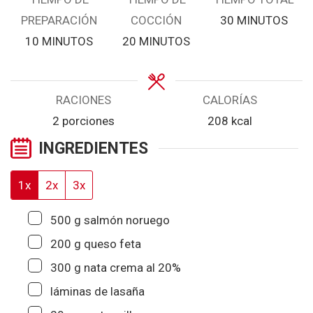
MINUTOS
PREPARACIÓN
COCCIÓN
30
MINUTOS
MINUTOS
MINUTOS
10
MINUTOS
20
MINUTOS
RACIONES
CALORÍAS
2
porciones
208
kcal
INGREDIENTES
1x
2x
3x
▢
500
g
salmón noruego
▢
200
g
queso feta
▢
300
g
nata crema al 20%
▢
láminas de lasaña
▢