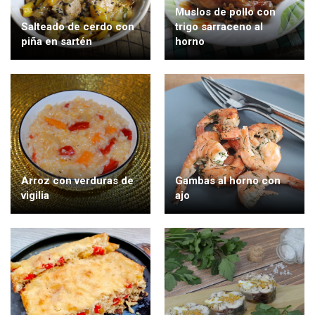
Muslos de pollo con
Salteado de cerdo con
trigo sarraceno al
piña en sartén
horno
Arroz con verduras de
Gambas al horno con
vigilia
ajo