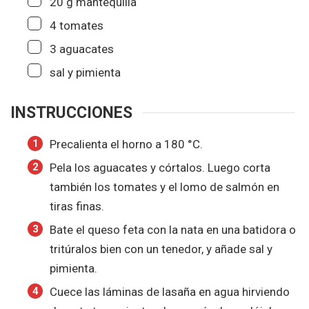
20
g
mantequilla
▢
4
tomates
▢
3
aguacates
▢
sal y pimienta
INSTRUCCIONES
Precalienta el horno a
180
°C
.
Pela los aguacates y córtalos. Luego corta
también los tomates y el lomo de salmón en
tiras finas.
Bate el queso feta con la nata en una batidora o
tritúralos bien con un tenedor, y añade sal y
pimienta.
Cuece las láminas de lasaña en agua hirviendo