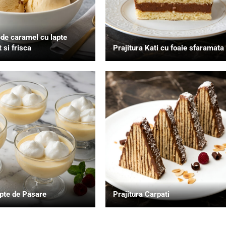
 de caramel cu lapte
 si frisca
Prajitura Kati cu foaie sfaramata
pte de Pasare
Prajitura Carpati