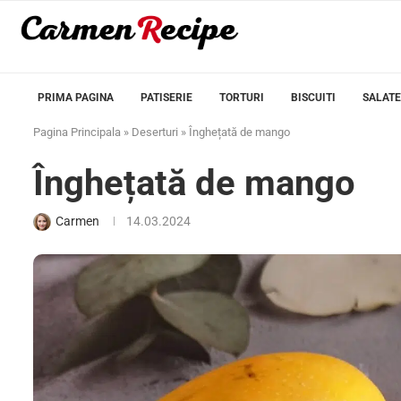
PRIMA PAGINA
PATISERIE
TORTURI
BISCUITI
SALATE
Pagina Principala
»
Deserturi
»
Înghețată de mango
Înghețată de mango
Carmen
14.03.2024