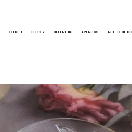
FELUL 1
FELUL 2
DESERTURI
APERITIVE
RETETE DE C