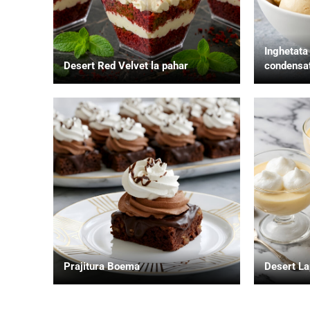
Inghetata
Desert Red Velvet la pahar
condensat
Prajitura Boema
Desert La