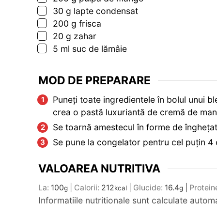
▢
30
g
lapte condensat
▢
200
g
frisca
▢
20
g
zahar
▢
5
ml
suc de lămâie
MOD DE PREPARARE
Puneți toate ingredientele în bolul unui 
crea o pastă luxuriantă de cremă de ma
Se toarnă amestecul în forme de înghețată
Se pune la congelator pentru cel puțin 4 
VALOAREA NUTRITIVA
La:
100
|
Calorii:
212
|
Glucide:
16.4
|
Protein
g
kcal
g
Informatiile nutritionale sunt calculate auto