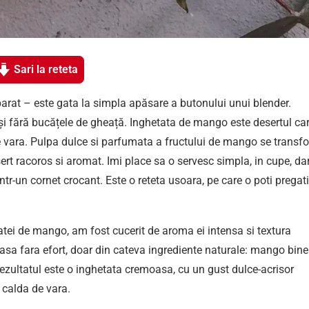
Sari la reteta
arat – este gata la simpla apăsare a butonului unui blender.
 fără bucățele de gheață. Inghetata de mango este desertul ca
de vara. Pulpa dulce si parfumata a fructului de mango se transf
ert racoros si aromat. Imi place sa o servesc simpla, in cupe, da
intr-un cornet crocant. Este o reteta usoara, pe care o poti pregati
tei de mango, am fost cucerit de aroma ei intensa si textura
acasa fara efort, doar din cateva ingrediente naturale: mango bine
Rezultatul este o inghetata cremoasa, cu un gust dulce-acrisor
i calda de vara.