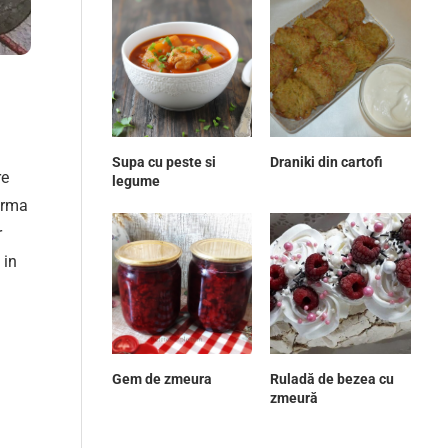
Supa cu peste si
Draniki din cartofi
re
legume
orma
r
 in
Gem de zmeura
Ruladă de bezea cu
zmeură