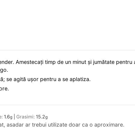
blender. Amestecați timp de un minut și jumătate pentru 
ngo.
; se agită ușor pentru a se aplatiza.
ore.
e:
1.6
|
Grasimi:
15.2
g
g
mat, asadar ar trebui utilizate doar ca o aproximare.