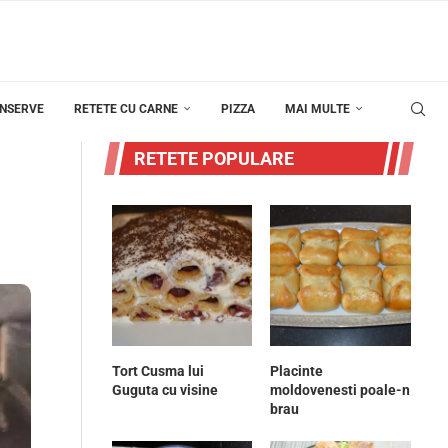
ONSERVE
RETETE CU CARNE
PIZZA
MAI MULTE
RETETE POPULARE
Tort Cusma lui
Placinte
Guguta cu visine
moldovenesti poale-n
brau