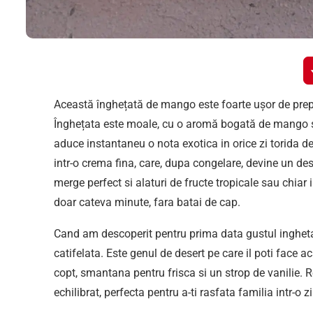
Această înghețată de mango este foarte ușor de prep
Înghețata este moale, cu o aromă bogată de mango și
aduce instantaneu o nota exotica in orice zi torida 
intr-o crema fina, care, dupa congelare, devine un des
merge perfect si alaturi de fructe tropicale sau chiar 
doar cateva minute, fara batai de cap.
Cand am descoperit pentru prima data gustul ingheta
catifelata. Este genul de desert pe care il poti face 
copt, smantana pentru frisca si un strop de vanilie. 
echilibrat, perfecta pentru a-ti rasfata familia intr-o z