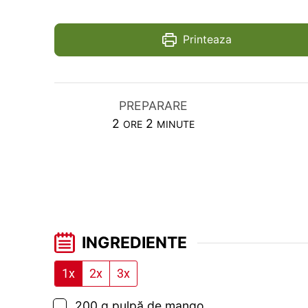
Printeaza
PREPARARE
HOURS
MINUTES
2
2
ORE
MINUTE
INGREDIENTE
1x
2x
3x
▢
200
g
pulpă de mango