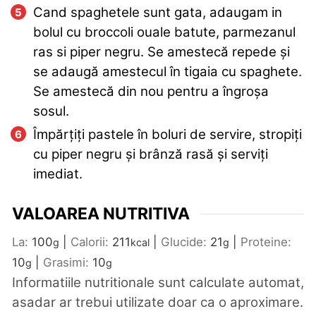
Cand spaghetele sunt gata, adaugam in
bolul cu broccoli ouale batute, parmezanul
ras si piper negru. Se amestecă repede și
se adaugă amestecul în tigaia cu spaghete.
Se amestecă din nou pentru a îngroșa
sosul.
Împărțiți pastele în boluri de servire, stropiți
cu piper negru și brânză rasă și serviți
imediat.
VALOAREA NUTRITIVA
La:
100
|
Calorii:
211
|
Glucide:
21
|
Proteine:
g
kcal
g
10
|
Grasimi:
10
g
g
Informatiile nutritionale sunt calculate automat,
asadar ar trebui utilizate doar ca o aproximare.