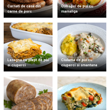
Carnati de casa din
Ostropel de pui cu
carne de porc
mamaliga
Lasagna cu piept de pui
Ciulama de pui cu
si ciuperci
ciuperci si smantana