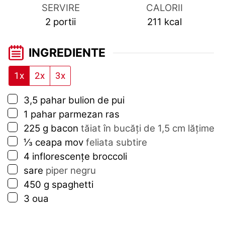
SERVIRE
CALORII
2
portii
211
kcal
INGREDIENTE
1x
2x
3x
▢
3,5
pahar
bulion de pui
▢
1
pahar
parmezan ras
▢
225
g
bacon
tăiat în bucăți de 1,5 cm lățime
▢
⅓
ceapa mov
feliata subtire
▢
4
inflorescențe broccoli
▢
sare
piper negru
▢
450
g
spaghetti
▢
3
oua