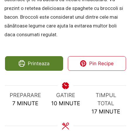
prezint o retetea delicioasa de spaghete cu broccoli si
bacon. Broccoli este considerat unul dintre cele mai
sănătoase legume care ajuta la evitarea multor boli
daca consumati regulat.
Printeaza
Pin Recipe
PREPARARE
GATIRE
TIMPUL
MINUTES
MINUTES
7
MINUTE
10
MINUTE
TOTAL
MINUTES
17
MINUTE