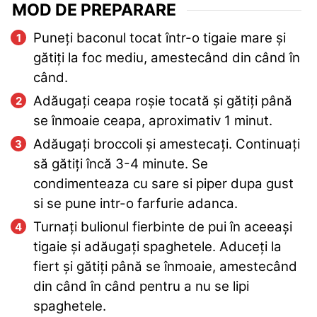
MOD DE PREPARARE
Puneți baconul tocat într-o tigaie mare și
gătiți la foc mediu, amestecând din când în
când.
Adăugați ceapa roșie tocată și gătiți până
se înmoaie ceapa, aproximativ 1 minut.
Adăugați broccoli și amestecați. Continuați
să gătiți încă 3-4 minute. Se
condimenteaza cu sare si piper dupa gust
si se pune intr-o farfurie adanca.
Turnați bulionul fierbinte de pui în aceeași
tigaie și adăugați spaghetele. Aduceți la
fiert și gătiți până se înmoaie, amestecând
din când în când pentru a nu se lipi
spaghetele.