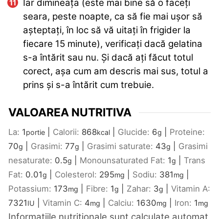
Iar dimineața (este mai bine să o faceți
seara, peste noapte, ca să fie mai ușor să
așteptați, în loc să vă uitați în frigider la
fiecare 15 minute), verificați dacă gelatina
s-a întărit sau nu. Și dacă ați făcut totul
corect, așa cum am descris mai sus, totul a
prins și s-a întărit cum trebuie.
VALOAREA NUTRITIVA
La:
1
|
Calorii:
868
|
Glucide:
6
|
Proteine:
portie
kcal
g
70
|
Grasimi:
77
|
Grasimi saturate:
43
|
Grasimi
g
g
g
nesaturate:
0.5
|
Monounsaturated Fat:
1
|
Trans
g
g
Fat:
0.01
|
Colesterol:
295
|
Sodiu:
381
|
g
mg
mg
Potassium:
173
|
Fibre:
1
|
Zahar:
3
|
Vitamin A:
mg
g
g
7321
|
Vitamin C:
4
|
Calciu:
1630
|
Iron:
1
IU
mg
mg
mg
Informatiile nutritionale sunt calculate automat,