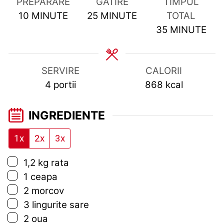
PREPARARE
GATIRE
TIMPUL
MINUTES
MINUTES
10
MINUTE
25
MINUTE
TOTAL
MINUTES
35
MINUTE
SERVIRE
CALORII
4
portii
868
kcal
INGREDIENTE
1x
2x
3x
▢
1,2
kg
rata
▢
1
ceapa
▢
2
morcov
▢
3
lingurite
sare
▢
2
oua