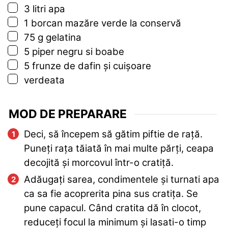
▢
3
litri
apa
▢
1
borcan
mazăre verde la conservă
▢
75
g
gelatina
▢
5
piper negru si boabe
▢
5
frunze de dafin și cuișoare
▢
verdeata
MOD DE PREPARARE
Deci, să începem să gătim piftie de rață.
Puneți rața tăiată în mai multe părți, ceapa
decojită și morcovul într-o cratiță.
Adăugați sarea, condimentele și turnati apa
ca sa fie acoprerita pina sus cratița. Se
pune capacul. Când cratita dă în clocot,
reduceți focul la minimum și lasati-o timp