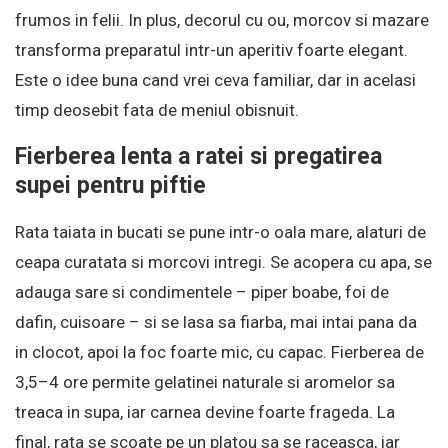
frumos in felii. In plus, decorul cu ou, morcov si mazare
transforma preparatul intr-un aperitiv foarte elegant.
Este o idee buna cand vrei ceva familiar, dar in acelasi
timp deosebit fata de meniul obisnuit.
Fierberea lenta a ratei si pregatirea
supei pentru piftie
Rata taiata in bucati se pune intr-o oala mare, alaturi de
ceapa curatata si morcovi intregi. Se acopera cu apa, se
adauga sare si condimentele – piper boabe, foi de
dafin, cuisoare – si se lasa sa fiarba, mai intai pana da
in clocot, apoi la foc foarte mic, cu capac. Fierberea de
3,5–4 ore permite gelatinei naturale si aromelor sa
treaca in supa, iar carnea devine foarte frageda. La
final, rata se scoate pe un platou sa se raceasca, iar