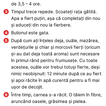
de 3,5 – 4 ore.
Timpul trece repede. Scoateți rața gătită.
Apa a fiert puțin, așa că completați din nou
și aduceți din nou la fierbere.
Bulionul este gata.
După cum ați înțeles deja, ouăle, mazărea,
verdețurile și chiar și morcovii fierți (oricum
și-au dat deja toată aroma) sunt necesare
în primul rând pentru frumusețe. Cu toate
acestea, ouăle vor trebui totuși fierte, deși
nimic neobișnuit: 12 minute după ce au fiert
și apoi răcite în apă curentă pentru a fi mai
ușor de decojit.
Între timp, carnea s-a răcit. O tăiem în fibre,
aruncând oasele, grăsimea și pielea.