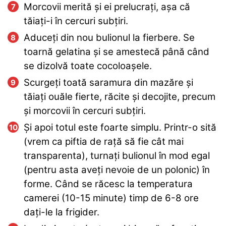
Morcovii merită și ei prelucrați, așa că
tăiați-i în cercuri subțiri.
Aduceți din nou bulionul la fierbere. Se
toarnă gelatina și se amestecă până când
se dizolvă toate cocoloașele.
Scurgeți toată saramura din mazăre și
tăiați ouăle fierte, răcite și decojite, precum
și morcovii în cercuri subțiri.
Și apoi totul este foarte simplu. Printr-o sită
(vrem ca piftia de rață să fie cât mai
transparenta), turnați bulionul în mod egal
(pentru asta aveți nevoie de un polonic) în
forme. Când se răcesc la temperatura
camerei (10-15 minute) timp de 6-8 ore
dați-le la frigider.