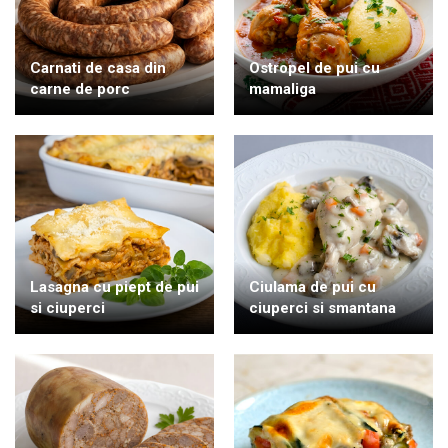
Carnati de casa din
Ostropel de pui cu
carne de porc
mamaliga
Lasagna cu piept de pui
Ciulama de pui cu
si ciuperci
ciuperci si smantana