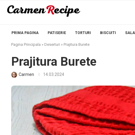
PRIMA PAGINA
PATISERIE
TORTURI
BISCUITI
SALA
Pagina Principala
»
Deserturi
»
Prajitura Burete
Prajitura Burete
Carmen
14.03.2024