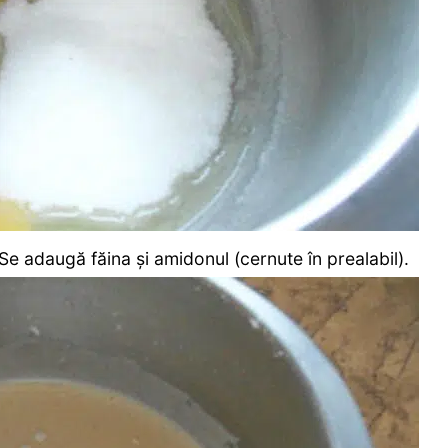
 adaugă făina și amidonul (cernute în prealabil).