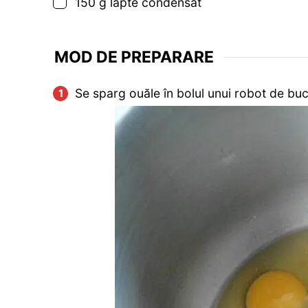
▢
150
g
lapte condensat
MOD DE PREPARARE
Se sparg ouăle în bolul unui robot de buc