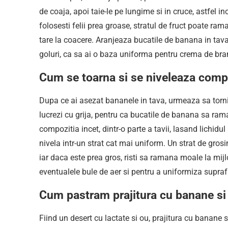
de coaja, apoi taie-le pe lungime si in cruce, astfel in
folosesti felii prea groase, stratul de fruct poate ram
tare la coacere. Aranjeaza bucatile de banana in tava 
goluri, ca sa ai o baza uniforma pentru crema de bra
Cum se toarna si se niveleaza comp
Dupa ce ai asezat bananele in tava, urmeaza sa torni
lucrezi cu grija, pentru ca bucatile de banana sa rama
compozitia incet, dintr-o parte a tavii, lasand lichidu
nivela intr-un strat cat mai uniform. Un strat de gro
iar daca este prea gros, risti sa ramana moale la mijl
eventualele bule de aer si pentru a uniformiza supraf
Cum pastram prajitura cu banane si 
Fiind un desert cu lactate si ou, prajitura cu banane 