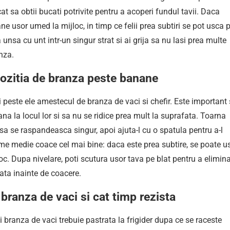
cat sa obtii bucati potrivite pentru a acoperi fundul tavii. Daca
ane usor umed la mijloc, in timp ce felii prea subtiri se pot usca 
unsa cu unt intr-un singur strat si ai grija sa nu lasi prea multe
nza.
ozitia de branza peste banane
 peste ele amestecul de branza de vaci si chefir. Este important
na la locul lor si sa nu se ridice prea mult la suprafata. Toarna
l sa se raspandeasca singur, apoi ajuta-l cu o spatula pentru a-l
sime medie coace cel mai bine: daca este prea subtire, se poate u
oc. Dupa nivelare, poti scutura usor tava pe blat pentru a elimin
ata inainte de coacere.
branza de vaci si cat timp rezista
si branza de vaci trebuie pastrata la frigider dupa ce se raceste