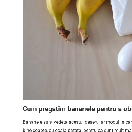
Cum pregatim bananele pentru a obt
Bananele sunt vedeta acestui desert, iar modul in car
bine coapte, cu coaja patata, pentru ca sunt mult mai