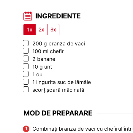
INGREDIENTE
1x
2x
3x
▢
200
g
branza de vaci
▢
100
ml
chefir
▢
2
banane
▢
10
g
unt
▢
1
ou
▢
1
lingurita
suc de lămâie
▢
scorțișoară măcinată
MOD DE PREPARARE
Combinați branza de vaci cu chefirul într