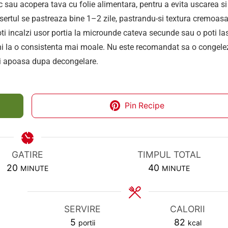
c sau acopera tava cu folie alimentara, pentru a evita uscarea si
desertul se pastreaza bine 1–2 zile, pastrandu-si textura cremoasa
oti incalzi usor portia la microunde cateva secunde sau o poti la
i la o consistenta mai moale. Nu este recomandat sa o congelez
ni apoasa dupa decongelare.
Pin Recipe
GATIRE
TIMPUL TOTAL
MINUTES
MINUTES
20
40
MINUTE
MINUTE
SERVIRE
CALORII
5
82
portii
kcal