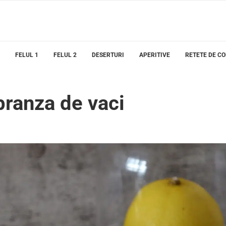
FELUL 1
FELUL 2
DESERTURI
APERITIVE
RETETE DE C
branza de vaci