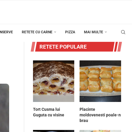
ONSERVE
RETETE CU CARNE
PIZZA
MAI MULTE
RETETE POPULARE
Tort Cusma lui
Placinte
Guguta cu visine
moldovenesti poale-n
brau