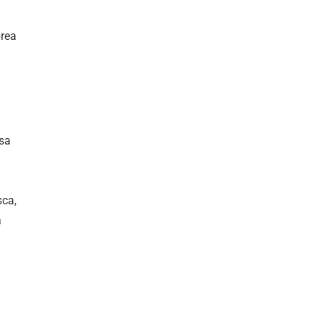
prea
 sa
sca,
a