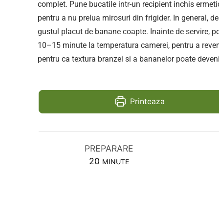
complet. Pune bucatile intr-un recipient inchis ermeti
pentru a nu prelua mirosuri din frigider. In general, 
gustul placut de banane coapte. Inainte de servire, p
10–15 minute la temperatura camerei, pentru a reven
pentru ca textura branzei si a bananelor poate deve
Printeaza
PREPARARE
MINUTES
20
MINUTE