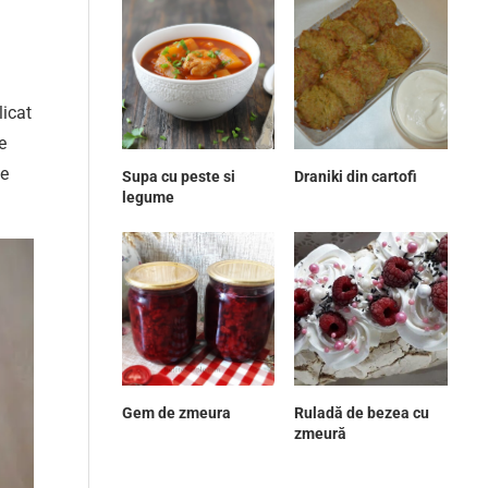
licat
e
de
Supa cu peste si
Draniki din cartofi
legume
Gem de zmeura
Ruladă de bezea cu
zmeură