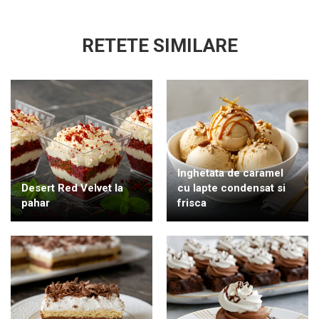
RETETE SIMILARE
Inghetata de caramel
Desert Red Velvet la
cu lapte condensat si
pahar
frisca