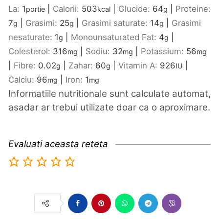
La:
1
|
Calorii:
503
|
Glucide:
64
|
Proteine:
portie
kcal
g
7
|
Grasimi:
25
|
Grasimi saturate:
14
|
Grasimi
g
g
g
nesaturate:
1
|
Monounsaturated Fat:
4
|
g
g
Colesterol:
316
|
Sodiu:
32
|
Potassium:
56
mg
mg
mg
|
Fibre:
0.02
|
Zahar:
60
|
Vitamin A:
926
|
g
g
IU
Calciu:
96
|
Iron:
1
mg
mg
Informatiile nutritionale sunt calculate automat,
asadar ar trebui utilizate doar ca o aproximare.
Evaluati aceasta reteta