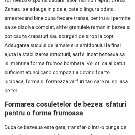
formeaza o spuma usoara, apoi marind treptat viteza.
Zaharul se adauga in ploaie, cate o lingura odata,
amestecand bine dupa fiecare transa, pentru a-i permite
sa se dizolve complet, altfel granulele raman in bezea si
pot cauza crapaturi sau scurgeri de sirop la copt.
Adaugarea sucului de lamaie si a amidonului la final
ajuta la stabilizarea structurii, astfel incat bezeaua sa
isi mentina forma frumos bombata. Vei sti ca ai batut
suficient atunci cand compozitia devine foarte
lucioasa, ferma si formeaza varfuri tari care nu se lasa
pe tel.
Formarea cosuletelor de bezea: sfaturi
pentru o forma frumoasa
Dupa ce bezeaua este gata, transfer-o intr-o punga de