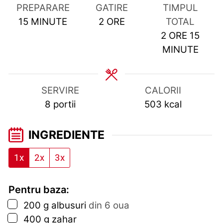
PREPARARE
GATIRE
TIMPUL
MINUTES
HOURS
15
MINUTE
2
ORE
TOTAL
HOURS
MIN
2
ORE
15
MINUTE
SERVIRE
CALORII
8
portii
503
kcal
INGREDIENTE
1x
2x
3x
Pentru baza:
▢
200
g
albusuri
din 6 oua
▢
400
g
zahar