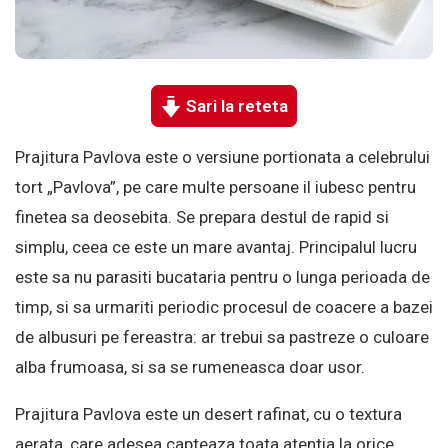
Sari la reteta
Prajitura Pavlova este o versiune portionata a celebrului
tort „Pavlova”, pe care multe persoane il iubesc pentru
finetea sa deosebita. Se prepara destul de rapid si
simplu, ceea ce este un mare avantaj. Principalul lucru
este sa nu parasiti bucataria pentru o lunga perioada de
timp, si sa urmariti periodic procesul de coacere a bazei
de albusuri pe fereastra: ar trebui sa pastreze o culoare
alba frumoasa, si sa se rumeneasca doar usor.
Prajitura Pavlova este un desert rafinat, cu o textura
aerata, care adesea capteaza toata atentia la orice