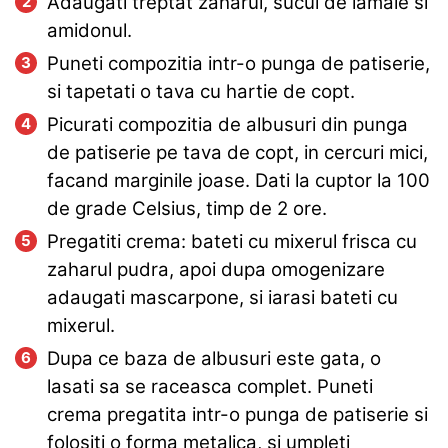
Adaugati treptat zaharul, sucul de lamaie si
amidonul.
Puneti compozitia intr-o punga de patiserie,
si tapetati o tava cu hartie de copt.
Picurati compozitia de albusuri din punga
de patiserie pe tava de copt, in cercuri mici,
facand marginile joase. Dati la cuptor la 100
de grade Celsius, timp de 2 ore.
Pregatiti crema: bateti cu mixerul frisca cu
zaharul pudra, apoi dupa omogenizare
adaugati mascarpone, si iarasi bateti cu
mixerul.
Dupa ce baza de albusuri este gata, o
lasati sa se raceasca complet. Puneti
crema pregatita intr-o punga de patiserie si
folositi o forma metalica, si umpleti