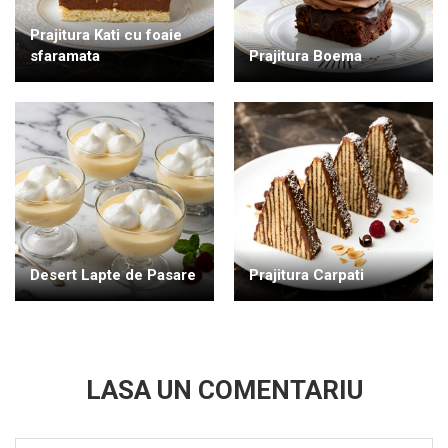
Prajitura Kati cu foaie
sfaramata
Prajitura Boema
Desert Lapte de Pasare
Prajitura Carpati
LASA UN COMENTARIU