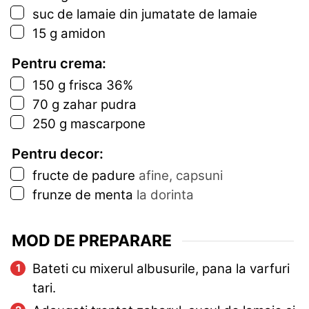
▢
suc de lamaie din jumatate de lamaie
▢
15
g
amidon
Pentru crema:
▢
150
g
frisca 36%
▢
70
g
zahar pudra
▢
250
g
mascarpone
Pentru decor:
▢
fructe de padure
afine, capsuni
▢
frunze de menta
la dorinta
MOD DE PREPARARE
Bateti cu mixerul albusurile, pana la varfuri
tari.