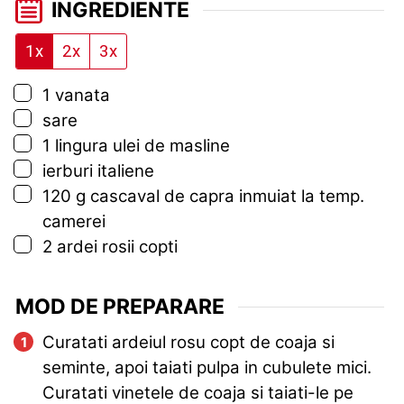
INGREDIENTE
1x
2x
3x
▢
1
vanata
▢
sare
▢
1
lingura
ulei de masline
▢
ierburi italiene
▢
120
g
cascaval de capra inmuiat la temp.
camerei
▢
2
ardei rosii copti
MOD DE PREPARARE
Curatati ardeiul rosu copt de coaja si
seminte, apoi taiati pulpa in cubulete mici.
Curatati vinetele de coaja si taiati-le pe