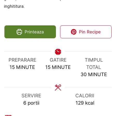
inghititura.
Printeaza
Pin Recipe
PREPARARE
GATIRE
TIMPUL
MINUTES
MINUTES
15
MINUTE
15
MINUTE
TOTAL
MINUTES
30
MINUTE
SERVIRE
CALORII
6
portii
129
kcal