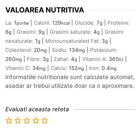
VALOAREA NUTRITIVA
La:
1
|
Calorii:
129
|
Glucide:
7
|
Proteine:
portie
kcal
g
6
|
Grasimi:
9
|
Grasimi saturate:
4
|
Grasimi
g
g
g
nesaturate:
1
|
Monounsaturated Fat:
3
|
g
g
Colesterol:
20
|
Sodiu:
134
|
Potassium:
mg
mg
260
|
Fibre:
3
|
Zahar:
4
|
Vitamin A:
365
|
mg
g
g
IU
Vitamin C:
34
|
Calciu:
152
|
Iron:
0.4
mg
mg
mg
Informatiile nutritionale sunt calculate automat,
asadar ar trebui utilizate doar ca o aproximare.
Evaluati aceasta reteta