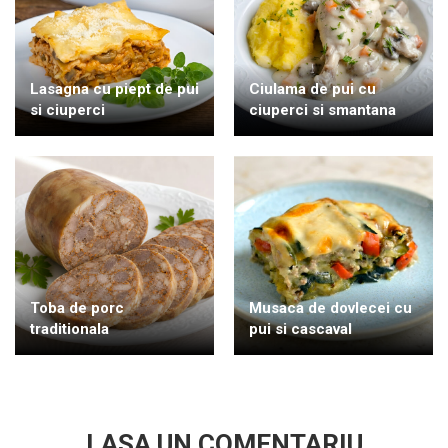
Lasagna cu piept de pui
Ciulama de pui cu
si ciuperci
ciuperci si smantana
Toba de porc
Musaca de dovlecei cu
traditionala
pui si cascaval
LASA UN COMENTARIU