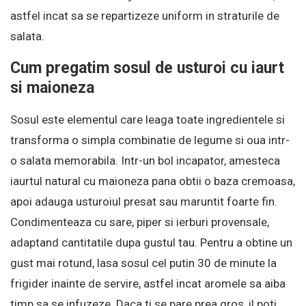
astfel incat sa se repartizeze uniform in straturile de
salata.
Cum pregatim sosul de usturoi cu iaurt
si maioneza
Sosul este elementul care leaga toate ingredientele si
transforma o simpla combinatie de legume si oua intr-
o salata memorabila. Intr-un bol incapator, amesteca
iaurtul natural cu maioneza pana obtii o baza cremoasa,
apoi adauga usturoiul presat sau maruntit foarte fin.
Condimenteaza cu sare, piper si ierburi provensale,
adaptand cantitatile dupa gustul tau. Pentru a obtine un
gust mai rotund, lasa sosul cel putin 30 de minute la
frigider inainte de servire, astfel incat aromele sa aiba
timp sa se infuzeze. Daca ti se pare prea gros, il poti