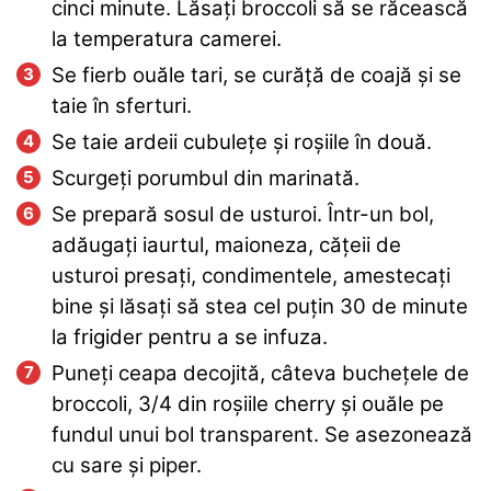
cinci minute. Lăsați broccoli să se răcească
la temperatura camerei.
Se fierb ouăle tari, se curăță de coajă și se
taie în sferturi.
Se taie ardeii cubulețe și roșiile în două.
Scurgeți porumbul din marinată.
Se prepară sosul de usturoi. Într-un bol,
adăugați iaurtul, maioneza, cățeii de
usturoi presați, condimentele, amestecați
bine și lăsați să stea cel puțin 30 de minute
la frigider pentru a se infuza.
Puneți ceapa decojită, câteva buchețele de
broccoli, 3/4 din roșiile cherry și ouăle pe
fundul unui bol transparent. Se asezonează
cu sare și piper.