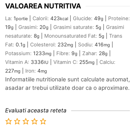
VALOAREA NUTRITIVA
La:
1
|
Calorii:
423
|
Glucide:
49
|
Proteine:
portie
kcal
g
19
|
Grasimi:
20
|
Grasimi saturate:
5
|
Grasimi
g
g
g
nesaturate:
8
|
Monounsaturated Fat:
5
|
Trans
g
g
Fat:
0.1
|
Colesterol:
232
|
Sodiu:
416
|
g
mg
mg
Potassium:
1233
|
Fibre:
9
|
Zahar:
28
|
mg
g
g
Vitamin A:
3336
|
Vitamin C:
255
|
Calciu:
IU
mg
227
|
Iron:
4
mg
mg
Informatiile nutritionale sunt calculate automat,
asadar ar trebui utilizate doar ca o aproximare.
Evaluati aceasta reteta