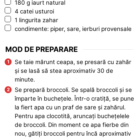
▢
180
g
iaurt natural
▢
4
catei
usturoi
▢
1
lingurita
zahar
▢
condimente: piper, sare, ierburi provensale
MOD DE PREPARARE
Se taie mărunt ceapa, se presară cu zahăr
și se lasă să stea aproximativ 30 de
minute.
Se prepară broccoli. Se spală broccoli și se
împarte în buchețele. Într-o cratiță, se pune
la fiert apa cu un praf de sare și zahărul.
Pentru apa clocotită, aruncați buchețelele
de broccoli. Din moment ce apa fierbe din
nou, gătiți broccoli pentru încă aproximativ