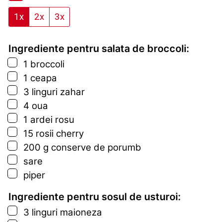
1x
2x
3x
Ingrediente pentru salata de broccoli:
▢
1
broccoli
▢
1
ceapa
▢
3
linguri
zahar
▢
4
oua
▢
1
ardei rosu
▢
15
rosii cherry
▢
200
g
conserve de porumb
▢
sare
▢
piper
Ingrediente pentru sosul de usturoi:
▢
3
linguri
maioneza