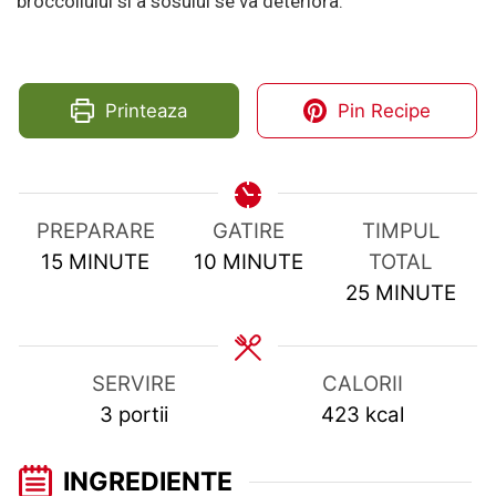
broccoliului si a sosului se va deteriora.
Printeaza
Pin Recipe
PREPARARE
GATIRE
TIMPUL
MINUTES
MINUTES
15
MINUTE
10
MINUTE
TOTAL
MINUTES
25
MINUTE
SERVIRE
CALORII
3
portii
423
kcal
INGREDIENTE