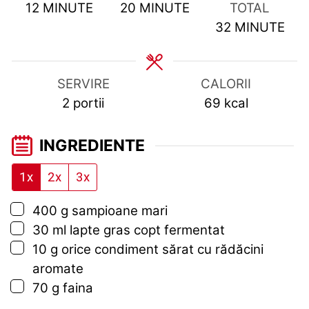
MINUTES
MINUTES
12
MINUTE
20
MINUTE
TOTAL
MINUTES
32
MINUTE
SERVIRE
CALORII
2
portii
69
kcal
INGREDIENTE
1x
2x
3x
▢
400
g
sampioane mari
▢
30
ml
lapte gras copt fermentat
▢
10
g
orice condiment sărat cu rădăcini
aromate
▢
70
g
faina