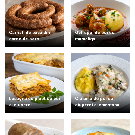
Carnati de casa din
Ostropel de pui cu
carne de porc
mamaliga
Lasagna cu piept de pui
Ciulama de pui cu
si ciuperci
ciuperci si smantana