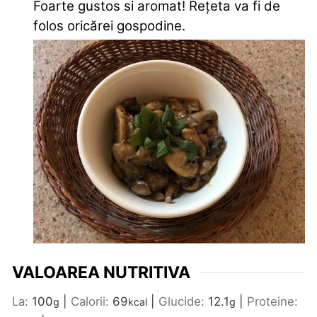
Foarte gustos si aromat! Rețeta va fi de
folos oricărei gospodine.
VALOAREA NUTRITIVA
La:
100
|
Calorii:
69
|
Glucide:
12.1
|
Proteine:
g
kcal
g