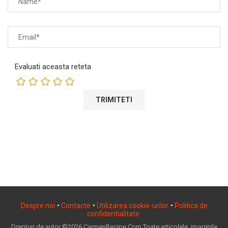
Evaluati aceasta reteta
Despre noi
•
Contacte
•
Utilizarea cookie-urilor
•
Politica de
confidentialitate
Drepturi de autor ©2026 CarmenRecipe.Com Toate articolele, imaginile