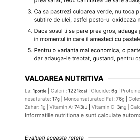
prea sarat, redu cantitatea de sare adauga
Ca sa pastrezi culoarea verde, nu toca p
subtire de ulei, astfel pesto-ul oxideaza m
Daca sosul ti se pare prea gros, adauga pu
in momentul in care il amesteci cu pastel
Pentru o varianta mai economica, o parte 
dar adauga-le treptat, gustand, pentru c
VALOAREA NUTRITIVA
La:
1
|
Calorii:
1221
|
Glucide:
6
|
Protein
portie
kcal
g
nesaturate:
17
|
Monounsaturated Fat:
76
|
Cole
g
g
Zahar:
1
|
Vitamin A:
743
|
Vitamin C:
3
|
Cal
g
IU
mg
Informatiile nutritionale sunt calculate auto
Evaluati aceasta reteta