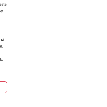
este
let
 si
r.
ata