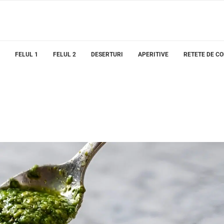
FELUL 1
FELUL 2
DESERTURI
APERITIVE
RETETE DE C