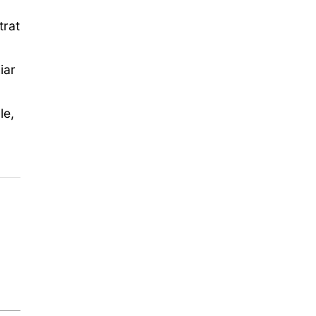
trat
iar
le,