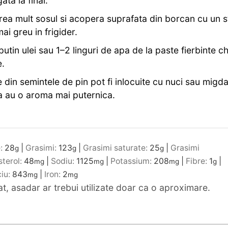
ta la final.
rea mult sosul si acopera suprafata din borcan cu un s
ai greu in frigider.
tin ulei sau 1–2 linguri de apa de la paste fierbinte ch
e.
din semintele de pin pot fi inlocuite cu nuci sau migda
a au o aroma mai puternica.
e:
28
|
Grasimi:
123
|
Grasimi saturate:
25
|
Grasimi
g
g
g
sterol:
48
|
Sodiu:
1125
|
Potassium:
208
|
Fibre:
1
|
mg
mg
mg
g
ciu:
843
|
Iron:
2
mg
mg
mat, asadar ar trebui utilizate doar ca o aproximare.