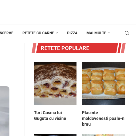
ONSERVE
RETETE CU CARNE
PIZZA
MAI MULTE
RETETE POPULARE
Tort Cusma lui
Placinte
Guguta cu visine
moldovenesti poale-n
brau