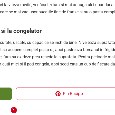
ri la viteza medie, verifica textura si mai adauga ulei doar daca 
n care se mai vad usor bucatile fine de frunze si nu o pasta comp
si la congelator
curate, uscate, cu capac ce se inchide bine. Niveleaza suprafata
t sa acopere complet pesto-ul, apoi pastreaza borcanul in frigide
le, fara sa oxideze prea repede la suprafata. Pentru perioade mai
 cutii mici si il poti congela, apoi scoti cate un cub de fiecare d
Pin Recipe