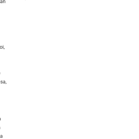
zan
oi,
.
e
nsa,
a
a
sa