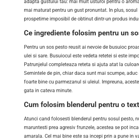
adapta gustului tau: mai mult usturoi pentru o arom
mai maturat pentru un gust pronuntat. In plus, sosul
prospetime imposibil de obtinut dintr-un produs indus
Ce ingrediente folosim pentru un so
Pentru un sos pesto reusit ai nevoie de busuioc proas
ulei si sare. Busuiocul este vedeta retetei si este imp
Patrunjelul completeaza reteta si ajuta atat la culoar
Semintele de pin, chiar daca sunt mai scumpe, aduc o
foarte bine cu parmezanul si uleiul. Impreuna, aceste
gata in cateva minute.
Cum folosim blenderul pentru o tex
Atunci cand folosesti blenderul pentru sosul pesto, 
maruntesti prea agresiv frunzele, acestea se pot inca
amarala. Cel mai bine este sa incepi prin a pune in v