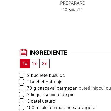
PREPARARE
MINUTES
10
MINUTE
INGREDIENTE
1x
2x
3x
▢
2
buchete
busuioc
▢
1
buchet
patrunjel
▢
70
g
cascaval parmezan
puteti inlocui c
▢
2
linguri
seminte de pin
▢
3
catei
usturoi
▢
100
ml
ulei de masline sau vegetal