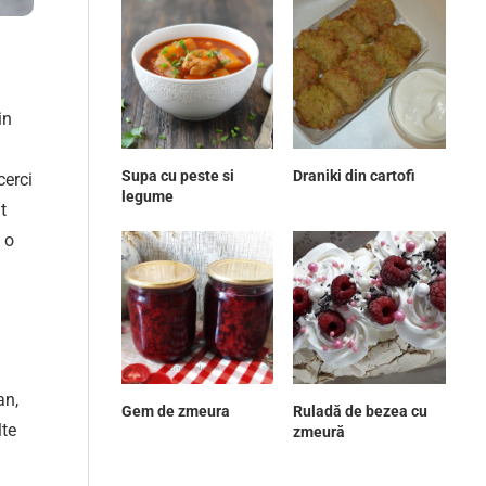
in
Supa cu peste si
Draniki din cartofi
cerci
legume
t
 o
an,
Gem de zmeura
Ruladă de bezea cu
lte
zmeură