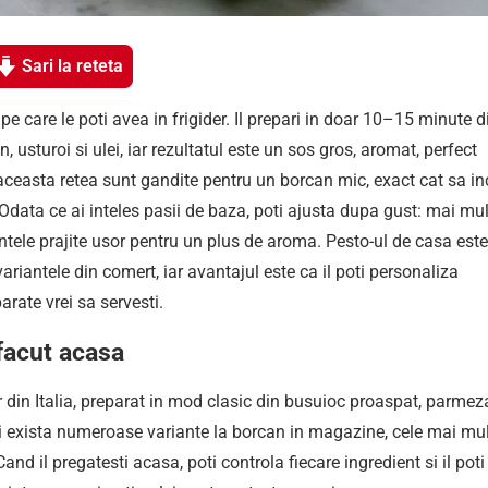
Sari la reteta
pe care le poti avea in frigider. Il prepari in doar 10–15 minute d
usturoi si ulei, iar rezultatul este un sos gros, aromat, perfect
 aceasta retea sunt gandite pentru un borcan mic, exact cat sa in
 Odata ce ai inteles pasii de baza, poti ajusta dupa gust: mai mul
tele prajite usor pentru un plus de aroma. Pesto-ul de casa este
riantele din comert, iar avantajul este ca il poti personaliza
parate vrei sa servesti.
 facut acasa
r din Italia, preparat in mod clasic din busuioc proaspat, parmez
esi exista numeroase variante la borcan in magazine, cele mai mu
and il pregatesti acasa, poti controla fiecare ingredient si il poti