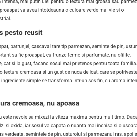
a intensa, mai putin ulei pentru o textura mai groasa sau parme
 proaspat va avea intotdeauna o culoare verde mai vie si o
trial.
s pesto reusit
pat, patrunjel, cascaval tare tip parmezan, seminte de pin, ustur
ortant sa fie proaspat, cu frunze ferme si parfumate, nu ofilite.
e, cat si la gust, facand sosul mai prietenos pentru toata familia
 textura cremoasa si un gust de nuca delicat, care se potrivest
 ingrediente simple se transforma intr-un sos fin, cu aroma inte
tura cremoasa, nu apoasa
nu este nevoie sa mixezi la viteza maxima pentru mult timp. Dac
lzi si oxida, iar sosul va capata o nuanta mai inchisa si o usoar
as verdeata, semintele de pin, usturoiul si parmezanul ras, apoi 