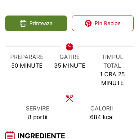
Printeaza
Pin Recipe
PREPARARE
GATIRE
TIMPUL
MINUTES
MINUTES
50
MINUTE
35
MINUTE
TOTAL
HOUR
MIN
1
ORA
25
MINUTE
SERVIRE
CALORII
8
portii
684
kcal
INGREDIENTE