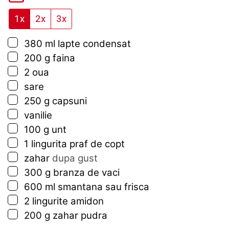
1x
2x
3x
▢
380
ml
lapte condensat
▢
200
g
faina
▢
2
oua
▢
sare
▢
250
g
capsuni
▢
vanilie
▢
100
g
unt
▢
1
lingurita
praf de copt
▢
zahar
dupa gust
▢
300
g
branza de vaci
▢
600
ml
smantana sau frisca
▢
2
lingurite
amidon
▢
200
g
zahar pudra