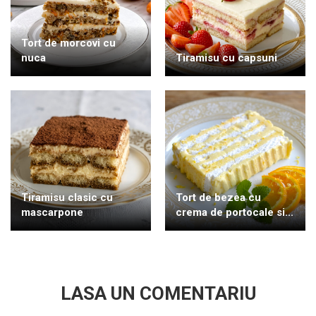
Tort de morcovi cu
nuca
Tiramisu cu capsuni
Tiramisu clasic cu
Tort de bezea cu
mascarpone
crema de portocale si...
LASA UN COMENTARIU