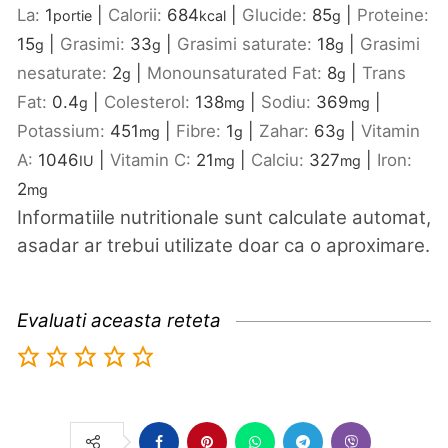
La:
1
|
Calorii:
684
|
Glucide:
85
|
Proteine:
portie
kcal
g
15
|
Grasimi:
33
|
Grasimi saturate:
18
|
Grasimi
g
g
g
nesaturate:
2
|
Monounsaturated Fat:
8
|
Trans
g
g
Fat:
0.4
|
Colesterol:
138
|
Sodiu:
369
|
g
mg
mg
Potassium:
451
|
Fibre:
1
|
Zahar:
63
|
Vitamin
mg
g
g
A:
1046
|
Vitamin C:
21
|
Calciu:
327
|
Iron:
IU
mg
mg
2
mg
Informatiile nutritionale sunt calculate automat,
asadar ar trebui utilizate doar ca o aproximare.
Evaluati aceasta reteta