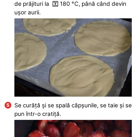
de prăjituri la
180
°C
, până când devin
ușor aurii.
Se curăță și se spală căpșunile, se taie și se
pun într-o cratiță.