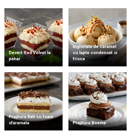
Inghetata de caramel
Desert Red Velvet la
cu lapte condensat si
pahar
frisca
Prajitura Kati cu foaie
sfaramata
Prajitura Boema