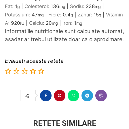
Fat:
1
|
Colesterol:
136
|
Sodiu:
238
|
g
mg
mg
Potassium:
47
|
Fibre:
0.4
|
Zahar:
15
|
Vitamin
mg
g
g
A:
920
|
Calciu:
20
|
Iron:
1
IU
mg
mg
Informatiile nutritionale sunt calculate automat,
asadar ar trebui utilizate doar ca o aproximare.
Evaluati aceasta reteta
RETETE SIMILARE