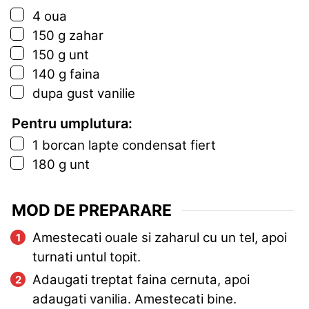
▢
4
oua
▢
150
g
zahar
▢
150
g
unt
▢
140
g
faina
▢
dupa gust vanilie
Pentru umplutura:
▢
1
borcan
lapte condensat fiert
▢
180
g
unt
MOD DE PREPARARE
Amestecati ouale si zaharul cu un tel, apoi
turnati untul topit.
Adaugati treptat faina cernuta, apoi
adaugati vanilia. Amestecati bine.