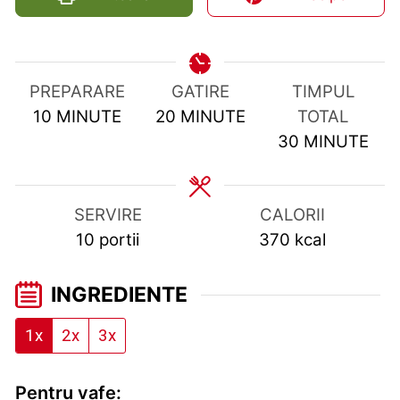
PREPARARE
GATIRE
TIMPUL
MINUTES
MINUTES
10
MINUTE
20
MINUTE
TOTAL
MINUTES
30
MINUTE
SERVIRE
CALORII
10
portii
370
kcal
INGREDIENTE
1x
2x
3x
Pentru vafe: