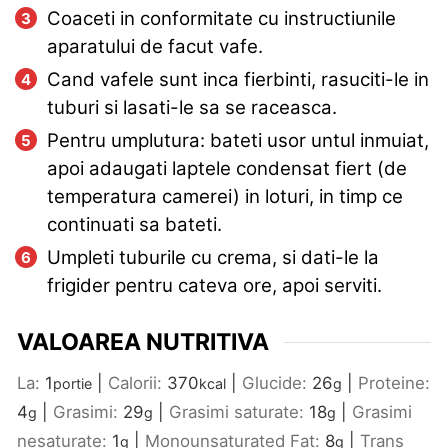
Coaceti in conformitate cu instructiunile
aparatului de facut vafe.
Cand vafele sunt inca fierbinti, rasuciti-le in
tuburi si lasati-le sa se raceasca.
Pentru umplutura: bateti usor untul inmuiat,
apoi adaugati laptele condensat fiert (de
temperatura camerei) in loturi, in timp ce
continuati sa bateti.
Umpleti tuburile cu crema, si dati-le la
frigider pentru cateva ore, apoi serviti.
VALOAREA NUTRITIVA
La:
1
|
Calorii:
370
|
Glucide:
26
|
Proteine:
portie
kcal
g
4
|
Grasimi:
29
|
Grasimi saturate:
18
|
Grasimi
g
g
g
nesaturate:
1
|
Monounsaturated Fat:
8
|
Trans
g
g