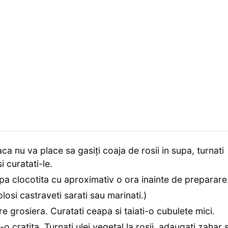
ca nu va place sa gasiți coaja de rosii in supa, turnati
i curatati-le.
 apa clocotita cu aproximativ o ora inainte de preparare
folosi castraveti sarati sau marinati.)
re grosiera. Curatati ceapa si taiati-o cubulete mici.
r-o cratita. Turnati ulei vegetal la rosii, adaugati zahar s