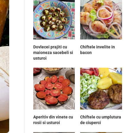
Dovlecei prajiti cu
Chiftele invelite in
maioneza sacebeli si
bacon
usturoi
Aperitiv din vinete cu
Chiftele cu umplutura
rosii si usturoi
de ciuperci