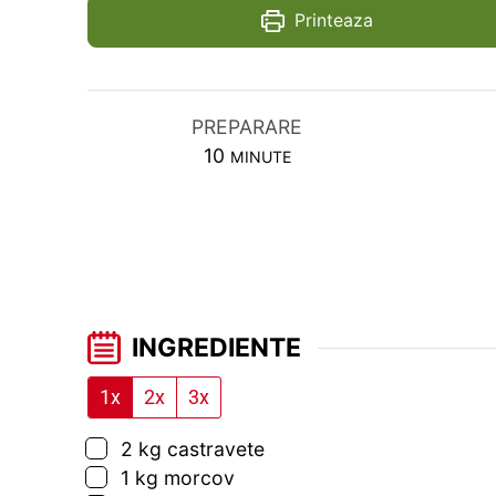
Printeaza
PREPARARE
MINUTES
10
MINUTE
INGREDIENTE
1x
2x
3x
▢
2
kg
castravete
▢
1
kg
morcov