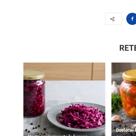
RET
Dovlecei l