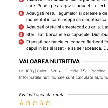
sare. Puneti pe aragaz si aduceti la fiert.
Adaugati restul legumelor si cerealele de o
momentul in care incepe sa clocoteasca.
Adaugati otetul si amestecati cu grija. La
Sterilizati borcanele si capacele. Distribu
Etansati borcanele cu capace fierbenti f
capul in jos si lasati-le sa se raceasca. 
VALOAREA NUTRITIVA
La:
100
|
Calorii:
52
|
Glucide:
7.5
|
Proteine:
g
kcal
g
Informatiile nutritionale sunt calculate auto
Evaluati aceasta reteta