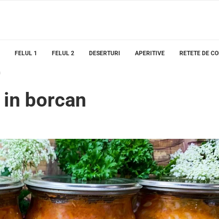
FELUL 1
FELUL 2
DESERTURI
APERITIVE
RETETE DE C
n
 in borcan