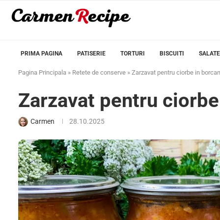
PRIMA PAGINA
PATISERIE
TORTURI
BISCUITI
SALATE
Pagina Principala
»
Retete de conserve
»
Zarzavat pentru ciorbe in borca
Zarzavat pentru ciorbe
Carmen
28.10.2025