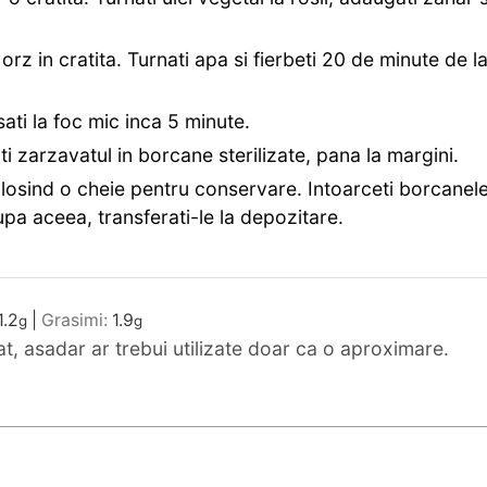
rz in cratita. Turnati apa si fierbeti 20 de minute de l
sati la foc mic inca 5 minute.
iti zarzavatul in borcane sterilizate, pana la margini.
olosind o cheie pentru conservare. Intoarceti borcanel
Dupa aceea, transferati-le la depozitare.
1.2
|
Grasimi:
1.9
g
g
mat, asadar ar trebui utilizate doar ca o aproximare.