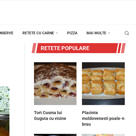
ONSERVE
RETETE CU CARNE
PIZZA
MAI MULTE
RETETE POPULARE
Tort Cusma lui
Placinte
Guguta cu visine
moldovenesti poale-n
brau