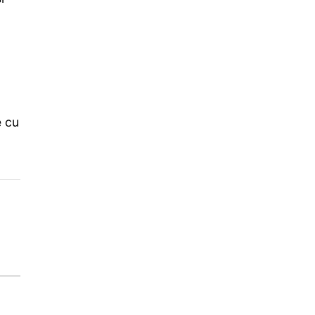
a
e cu