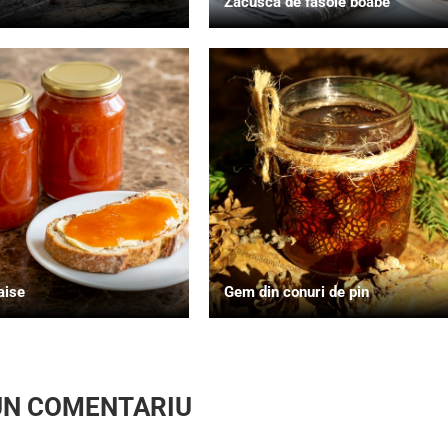
Zacusca de fasole boabe
aise
Gem din conuri de pin
UN COMENTARIU