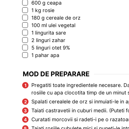
▢
600
g
ceapa
▢
1
kg
rosie
▢
180
g
cereale de orz
▢
100
ml
ulei vegetal
▢
1
lingurita
sare
▢
2
linguri
zahar
▢
5
linguri
otet 9%
▢
1
pahar
apa
MOD DE PREPARARE
Pregatiti toate ingredientele necesare. Da
rosiile cu apa clocotita timp de un minut s
Spalati cerealele de orz si inmuiati-le in
Taiati castravetii in cuburi medii. (Puteti 
Curatati morcovii si radeti-i pe o razatoa
Taiati rosiile cubulete mici si puneti-le int