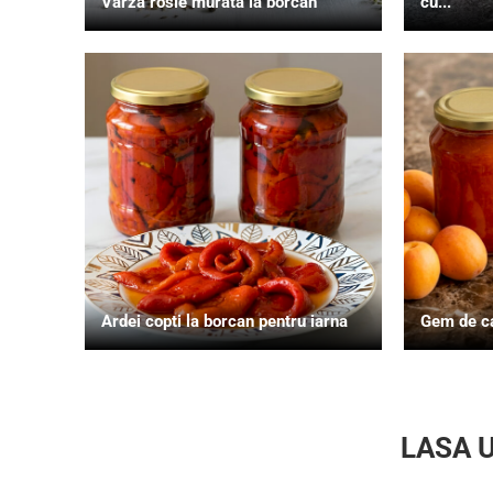
Varza rosie murata la borcan
cu...
Ardei copti la borcan pentru iarna
Gem de c
LASA 