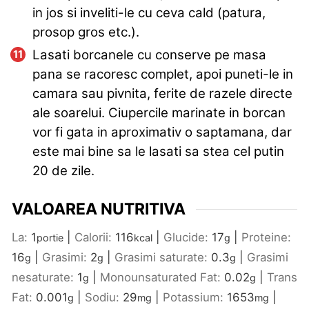
in jos si inveliti-le cu ceva cald (patura,
prosop gros etc.).
Lasati borcanele cu conserve pe masa
pana se racoresc complet, apoi puneti-le in
camara sau pivnita, ferite de razele directe
ale soarelui. Ciupercile marinate in borcan
vor fi gata in aproximativ o saptamana, dar
este mai bine sa le lasati sa stea cel putin
20 de zile.
VALOAREA NUTRITIVA
La:
1
|
Calorii:
116
|
Glucide:
17
|
Proteine:
portie
kcal
g
16
|
Grasimi:
2
|
Grasimi saturate:
0.3
|
Grasimi
g
g
g
nesaturate:
1
|
Monounsaturated Fat:
0.02
|
Trans
g
g
Fat:
0.001
|
Sodiu:
29
|
Potassium:
1653
|
g
mg
mg