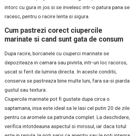
intorc cu gura in jos si se invelesc intr-o patura pana se
racesc, pentru o racire lenta si sigura.
Cum pastrezi corect ciupercile
marinate si cand sunt gata de consum
Dupa racire, borcanele cu ciuperci marinate se
depoziteaza in camara sau pivnita, intr-un loc racoros,
uscat si ferit de lumina directa. In aceste conditii,
conserva se pastreaza bine multe luni, fara sa-si piarda
gustul sau textura.
Ciupercile marinate pot fi gustate dupa circa o
saptamana, insa este ideal sa le lasi cel putin 20 de zile
pentru ca aromele sa patrunda complet. La deschidere,
verifica intotdeauna aspectul si mirosul, iar daca totul
este in regula, le poti servi ca aperitiv sau le poti integra