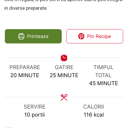
in diverse preparate.
Printeaza
Pin Recipe
PREPARARE
GATIRE
TIMPUL
MINUTES
MINUTES
20
MINUTE
25
MINUTE
TOTAL
MINUTES
45
MINUTE
SERVIRE
CALORII
10
portii
116
kcal