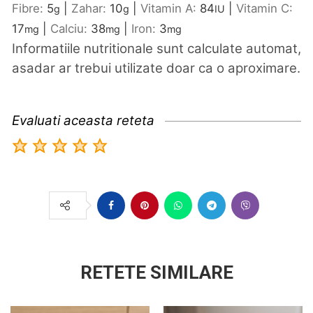
Fibre:
5
|
Zahar:
10
|
Vitamin A:
84
|
Vitamin C:
g
g
IU
17
|
Calciu:
38
|
Iron:
3
mg
mg
mg
Informatiile nutritionale sunt calculate automat,
asadar ar trebui utilizate doar ca o aproximare.
Evaluati aceasta reteta
RETETE SIMILARE