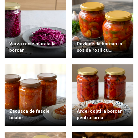
Varza rosie murata la
Dovlecei la borcan in
borcan
sos de rosii cu...
Zacusca de fasole
Ardei copti la borcan
boabe
pentru iarna