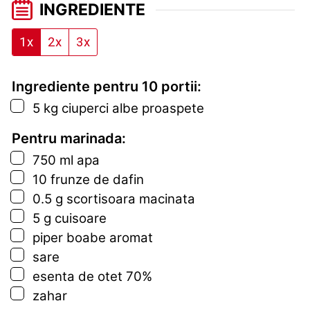
INGREDIENTE
1x
2x
3x
Ingrediente pentru 10 portii:
▢
5
kg
ciuperci albe proaspete
Pentru marinada:
▢
750
ml
apa
▢
10
frunze de dafin
▢
0.5
g
scortisoara macinata
▢
5
g
cuisoare
▢
piper boabe aromat
▢
sare
▢
esenta de otet 70%
▢
zahar