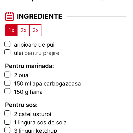
INGREDIENTE
1x
2x
3x
▢
aripioare de pui
▢
ulei
pentru prajire
Pentru marinada:
▢
2
oua
▢
150
ml
apa carbogazoasa
▢
150
g
faina
Pentru sos:
▢
2
catei
usturoi
▢
1
lingura
sos de soia
▢
3
linguri
ketchup