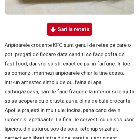
Sari la reteta
Aripioarele crocante KFC sunt genul de retea pe care o
poti pregati de fiecare data cand ti se face pofta de
fast food, dar vrei sa stii exact ce pui in farfurie. In loc
sa comanzi, marinezi aripioarele chiar la tine acasa,
intr-un amestec simplu de ou, faina si apa
carbogazoasa, care le face fragede la interior si le ajuta
sa se acopere cu o crusta aurie, plina de bule crocante.
Apoi le prajesti in mult ulei incins, pana cand devin
rumene si apetisante. La final, le servesti cu un sos usor
lipicios, din usturoi, sos de soia, ketchup si zahar,
perfect echilibrat intre dulce, sarat si usor picant.