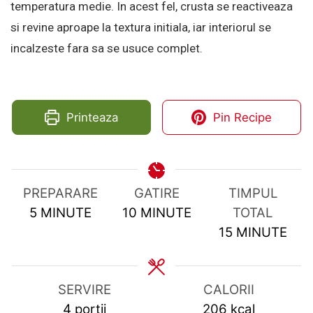
temperatura medie. In acest fel, crusta se reactiveaza
si revine aproape la textura initiala, iar interiorul se
incalzeste fara sa se usuce complet.
Printeaza
Pin Recipe
PREPARARE
GATIRE
TIMPUL
MINUTES
MINUTES
5
MINUTE
10
MINUTE
TOTAL
MINUTES
15
MINUTE
SERVIRE
CALORII
4
portii
206
kcal