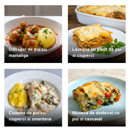
Ostropel de pui cu
Lasagna cu piept de pui
mamaliga
si ciuperci
Ciulama de pui cu
Musaca de dovlecei cu
ciuperci si smantana
pui si cascaval