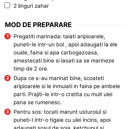
▢
2
linguri
zahar
MOD DE PREPARARE
Pregatiti marinada: taiati aripioarele,
puneti-le intr-un bol , apoi adaugati la ele
ouale, faina si apa carbogazoasa,
amestecati bine si lasati sa se marineze
timp de 2 ore.
Dupa ce s-au marinat bine, scoateti
aripioarele si le inmuiati in faina pe ambele
parti. Prajiti-le intr-o cratita cu mult ulei
pana se rumenesc.
Pentru sos: tocati marunt usturoiul si
puneti-l intr-o tigaie cu ulei incins, apoi
adaugati sosul de soia, ketchupul si