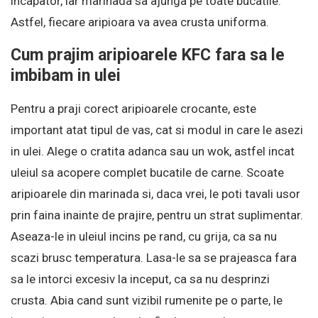
incapator, iar marinada sa ajunga pe toate bucatile.
Astfel, fiecare aripioara va avea crusta uniforma.
Cum prajim aripioarele KFC fara sa le
imbibam in ulei
Pentru a praji corect aripioarele crocante, este
important atat tipul de vas, cat si modul in care le asezi
in ulei. Alege o cratita adanca sau un wok, astfel incat
uleiul sa acopere complet bucatile de carne. Scoate
aripioarele din marinada si, daca vrei, le poti tavali usor
prin faina inainte de prajire, pentru un strat suplimentar.
Aseaza-le in uleiul incins pe rand, cu grija, ca sa nu
scazi brusc temperatura. Lasa-le sa se prajeasca fara
sa le intorci excesiv la inceput, ca sa nu desprinzi
crusta. Abia cand sunt vizibil rumenite pe o parte, le