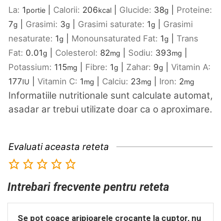
La:
1
|
Calorii:
206
|
Glucide:
38
|
Proteine:
portie
kcal
g
7
|
Grasimi:
3
|
Grasimi saturate:
1
|
Grasimi
g
g
g
nesaturate:
1
|
Monounsaturated Fat:
1
|
Trans
g
g
Fat:
0.01
|
Colesterol:
82
|
Sodiu:
393
|
g
mg
mg
Potassium:
115
|
Fibre:
1
|
Zahar:
9
|
Vitamin A:
mg
g
g
177
|
Vitamin C:
1
|
Calciu:
23
|
Iron:
2
IU
mg
mg
mg
Informatiile nutritionale sunt calculate automat,
asadar ar trebui utilizate doar ca o aproximare.
Evaluati aceasta reteta
Intrebari frecvente pentru reteta
Se pot coace aripioarele crocante la cuptor, nu