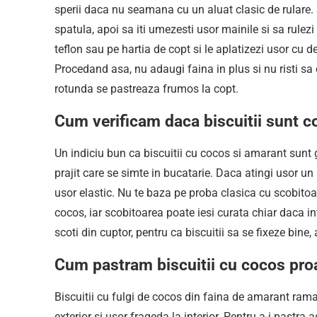
sperii daca nu seamana cu un aluat clasic de rulare. Se
spatula, apoi sa iti umezesti usor mainile si sa rulez
teflon sau pe hartia de copt si le aplatizezi usor cu d
Procedand asa, nu adaugi faina in plus si nu risti sa 
rotunda se pastreaza frumos la copt.
Cum verificam daca biscuitii sunt co
Un indiciu bun ca biscuitii cu cocos si amarant sunt 
prajit care se simte in bucatarie. Daca atingi usor un 
usor elastic. Nu te baza pe proba clasica cu scobitoar
cocos, iar scobitoarea poate iesi curata chiar daca i
scoti din cuptor, pentru ca biscuitii sa se fixeze bine
Cum pastram biscuitii cu cocos proa
Biscuitii cu fulgi de cocos din faina de amarant rama
exterior si usor frageda la interior. Pentru a-i pastra 