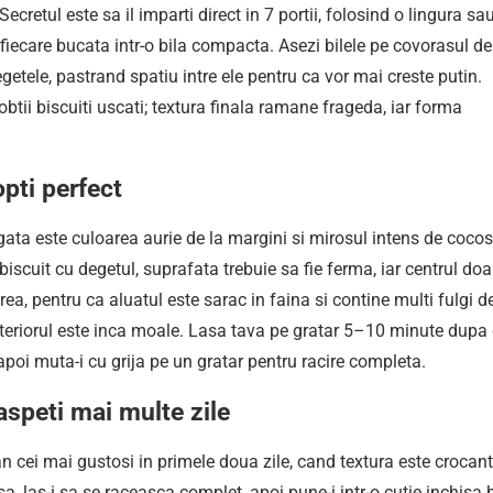
cretul este sa il imparti direct in 7 portii, folosind o lingura sa
i fiecare bucata intr-o bila compacta. Asezi bilele pe covorasul de
egetele, pastrand spatiu intre ele pentru ca vor mai creste putin.
obtii biscuiti uscati; textura finala ramane frageda, iar forma
pti perfect
gata este culoarea aurie de la margini si mirosul intens de cocos
biscuit cu degetul, suprafata trebuie sa fie ferma, iar centrul doa
ea, pentru ca aluatul este sarac in faina si contine multi fulgi d
nteriorul este inca moale. Lasa tava pe gratar 5–10 minute dupa 
, apoi muta-i cu grija pe un gratar pentru racire completa.
speti mai multe zile
n cei mai gustosi in primele doua zile, cand textura este crocant
asa, las-i sa se raceasca complet, apoi pune-i intr-o cutie inchisa 