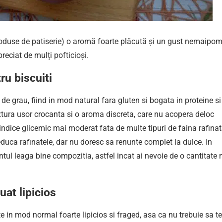
r produse de patiserie) o aromă foarte plăcută și un gust nemaipom
reciat de mulți pofticioși.
ru biscuiti
 de grau, fiind in mod natural fara gluten si bogata in proteine si
xtura usor crocanta si o aroma discreta, care nu acopera deloc
indice glicemic mai moderat fata de multe tipuri de faina rafinat
reduca rafinatele, dar nu doresc sa renunte complet la dulce. In
tul leaga bine compozitia, astfel incat ai nevoie de o cantitate
at lipicios
e in mod normal foarte lipicios si fraged, asa ca nu trebuie sa te