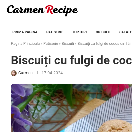
PRIMA PAGINA
PATISERIE
TORTURI
BISCUITI
SALATE
Pagina Principala
»
Patiserie
»
Biscuiti
»
Biscuiți cu fulgi de cocos din fă
Biscuiți cu fulgi de co
Carmen
17.04.2024