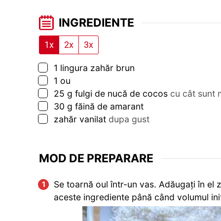
INGREDIENTE
1x
2x
3x
▢
1
lingura
zahăr brun
▢
1
ou
▢
25
g
fulgi de nucă de cocos
cu cât sunt m
▢
30
g
făină de amarant
▢
zahăr vanilat
dupa gust
MOD DE PREPARARE
Se toarnă oul într-un vas. Adăugați în el 
aceste ingrediente până când volumul iniți