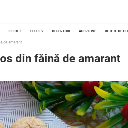
FELUL 1
FELUL 2
DESERTURI
APERITIVE
RETETE DE C
ină de amarant
cos din făină de amarant