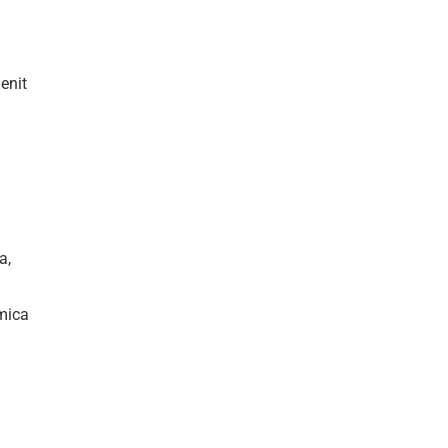
enit
a,
 mica