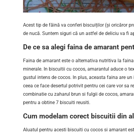
Acest tip de făină va conferi biscuiților (și oricăro
de nucă. Suntem siguri că un astfel de deliciu va fi ap
De ce sa alegi faina de amarant pent
Faina de amarant este o alternativa nutritiva la faina
minerale. In biscuitii cu cocos, amarantul aduce o te
gustul intens de cocos. In plus, aceasta faina are un 
ceea ce face desertul potrivit pentru cei care vor sa 
combinatie cu zaharul brun si fulgii de cocos, amaran
pentru a obtine 7 biscuiti reusiti.
Cum modelam corect biscuitii din alu
Aluatul pentru acesti biscuiti cu cocos si amarant est