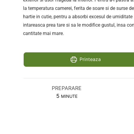
la temperatura camerei, ferita de soare si de surse 
hartie in cutie, pentru a absorbi excesul de umiditate s
intareasca prea tare si sa le modifice gustul, insa c
cantitate mai mare.
Printeaza
PREPARARE
MINUTES
5
MINUTE