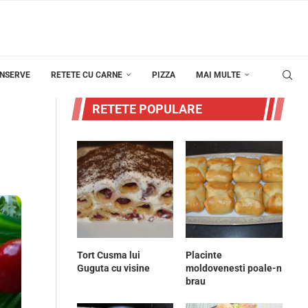
ONSERVE
RETETE CU CARNE
PIZZA
MAI MULTE
RETETE POPULARE
Tort Cusma lui
Placinte
Guguta cu visine
moldovenesti poale-n
brau