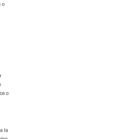
u o
r
e
ce o
a la
bine,