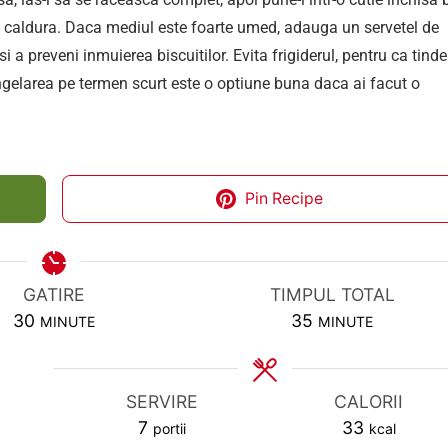
de caldura. Daca mediul este foarte umed, adauga un servetel de
i a preveni inmuierea biscuitilor. Evita frigiderul, pentru ca tinde
ongelarea pe termen scurt este o optiune buna daca ai facut o
Pin Recipe
GATIRE
TIMPUL TOTAL
MINUTES
MINUTES
30
35
MINUTE
MINUTE
SERVIRE
CALORII
7
33
portii
kcal