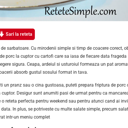
Sari la reteta
 de sarbatoare. Cu mirodenii simple si timp de coacere corect, ob
 de porc la cuptor cu cartofi care sa iasa de fiecare data frageda 
legere sigura. Ceapa, ardeiul si usturoiul formeaza un pat aroma
coacerii absorb gustul sosului format in tava.
iti un pranz sau o cina gustoasa, puteti prepara friptura de porc 
i la cuptor. Desigur sunt anumiti pasi de urmat pentru ca mancare
 o reteta perfecta pentru weekend sau pentru atunci cand ai invit
a data. In plus, se potriveste cu multe salate simple, precum sala
rat intr-un meniu complet