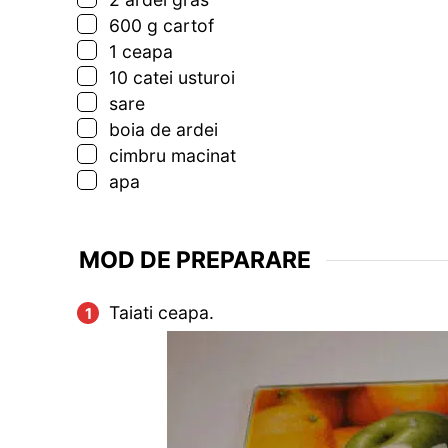
▢
600
g
cartof
▢
1
ceapa
▢
10
catei
usturoi
▢
sare
▢
boia de ardei
▢
cimbru macinat
▢
apa
MOD DE PREPARARE
Taiati ceapa.