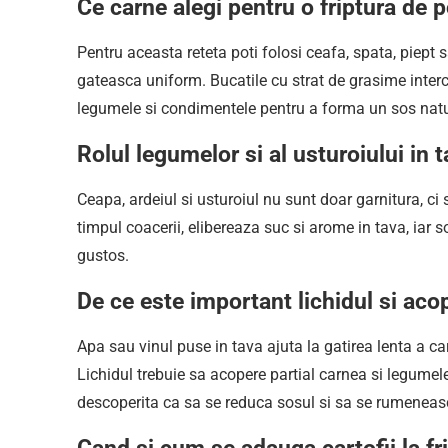
Ce carne alegi pentru o friptura de 
Pentru aceasta reteta poti folosi ceafa, spata, piept sa
gateasca uniform. Bucatile cu strat de grasime inter
legumele si condimentele pentru a forma un sos natur
Rolul legumelor si al usturoiului in t
Ceapa, ardeiul si usturoiul nu sunt doar garnitura, ci 
timpul coacerii, elibereaza suc si arome in tava, iar s
gustos.
De ce este important lichidul si acope
Apa sau vinul puse in tava ajuta la gatirea lenta a ca
Lichidul trebuie sa acopere partial carnea si legumele
descoperita ca sa se reduca sosul si sa se rumeneasc