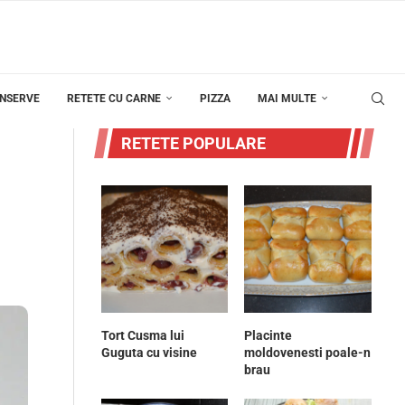
ONSERVE
RETETE CU CARNE
PIZZA
MAI MULTE
RETETE POPULARE
Tort Cusma lui
Placinte
Guguta cu visine
moldovenesti poale-n
brau