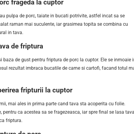
porc frageda la cuptor
u pulpa de porc, taiate in bucati potrivite, astfel incat sa se
calat raman mai suculente, iar grasimea topita se combina cu
al in tava.
ava de friptura
si baza de gust pentru friptura de porc la cuptor. Ele se inmoaie 
osul rezultat imbraca bucatile de carne si cartofi, facand totul m
rirea fripturii la cuptor
rnii, mai ales in prima parte cand tava sta acoperita cu folie.
, pentru ca acestea sa se fragezeasca, iar spre final se lasa tav
a friptura.