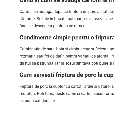
Cand si cum se adauga cartofii la fr
Cartofii se adauga dupa ce friptura de porc a stat de
sfarame. Se taie in bucati mai mari, se sareaza si se
final se descopera pentru a se rumeni.
Condimente simple pentru o friptur
Combinatia de sare, boia si cimbru este suficienta pe
rozmarin sau foi de dafin pentru variatii de aroma. I
gustul sa patrunda, iar in sosul din tava poti pune si
Cum servesti friptura de porc la cup
Friptura de porc la cuptor cu cartofi, ardei si usturoi 
muraturi. Poti turna peste carne si cartofi sosul format
isi puna cat doreste.