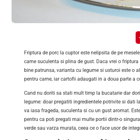
Friptura de porc la cuptor este nelipsita de pe mesele
carne suculenta si plina de gust. Daca vrei o friptura
bine patrunsa, varianta cu legume si usturoi este o a
pentru carne, iar cartofii adaugati in a doua parte a 
Cand nu doriti sa stati mult timp la bucatarie dar dor
legume: doar pregatiti ingredientele potrivite si dat
va iasa frageda, suculenta si cu un gust aromat. Este
pentru ca poti pregati mai multe portii dintr-o singur
verde sau varza murata, ceea ce o face usor de integ