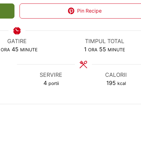
Pin Recipe
GATIRE
TIMPUL TOTAL
HOUR
MINUTES
HOUR
MINUTES
45
1
55
ORA
MINUTE
ORA
MINUTE
SERVIRE
CALORII
4
195
portii
kcal