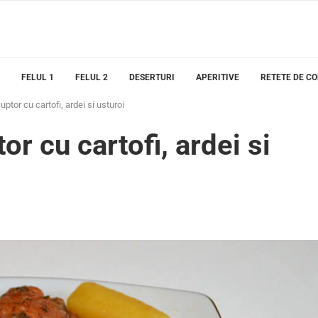
FELUL 1
FELUL 2
DESERTURI
APERITIVE
RETETE DE C
uptor cu cartofi, ardei si usturoi
or cu cartofi, ardei si