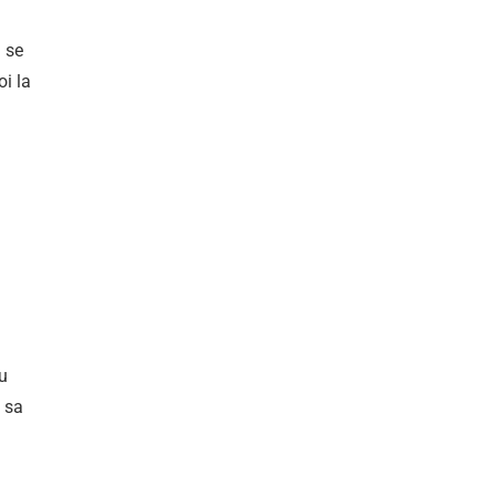
u se
oi la
au
e sa