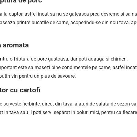
iptura de porc
ja la cuptor, astfel incat sa nu se gateasca prea devreme si sa n
 aseaza printre bucatile de carne, acoperindu-se din nou tava, ap
a aromata
ntru o friptura de porc gustoasa, dar poti adauga si chimen,
mportant este sa masezi bine condimentele pe carne, astfel incat
 putin vin pentru un plus de savoare.
tor cu cartofi
se serveste fierbinte, direct din tava, alaturi de salata de sezon s
 in tava sau il poti servi separat in boluri mici, pentru ca fiecar