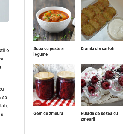
Supa cu peste si
Draniki din cartofi
tii o
legume
si
t
cu
a sa
ati,
Gem de zmeura
Ruladă de bezea cu
ta
zmeură