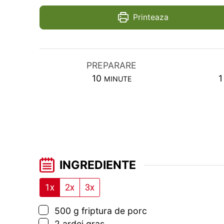
Printeaza
PREPARARE
MINUTES
10
1
MINUTE
INGREDIENTE
1x
2x
3x
▢
500
g
friptura de porc
▢
2
ardei gras