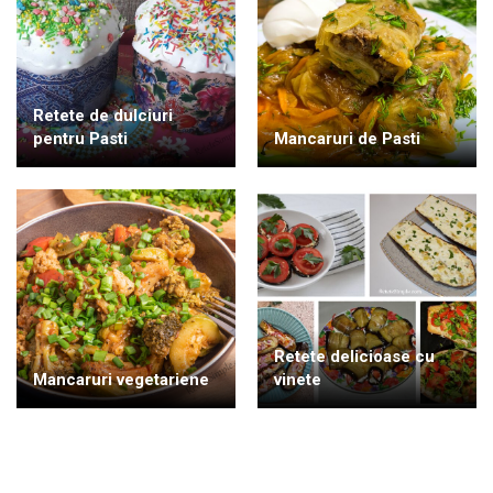
Retete de dulciuri
pentru Pasti
Mancaruri de Pasti
Retete delicioase cu
Mancaruri vegetariene
vinete