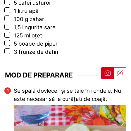
▢
5
catei
usturoi
▢
1
litru
apă
▢
100
g
zahar
▢
1,5
lingurita
sare
▢
125
ml
oțet
▢
5
boabe de piper
▢
3
frunze de dafin
MOD DE PREPARARE
Se spală dovleceii și se taie în rondele. Nu
este necesar să le curățați de coajă.