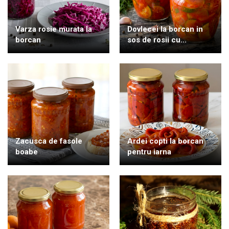
Varza rosie murata la
Dovlecei la borcan in
borcan
sos de rosii cu...
Zacusca de fasole
Ardei copti la borcan
boabe
pentru iarna