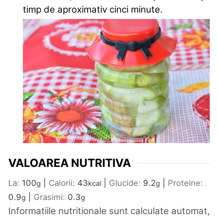
timp de aproximativ cinci minute.
VALOAREA NUTRITIVA
La:
100
|
Calorii:
43
|
Glucide:
9.2
|
Proteine:
g
kcal
g
0.9
|
Grasimi:
0.3
g
g
Informatiile nutritionale sunt calculate automat,