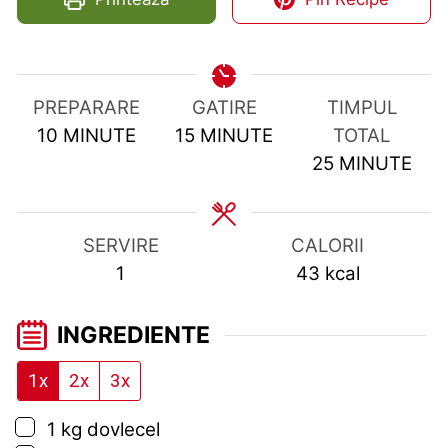
PREPARARE
GATIRE
TIMPUL
MINUTES
MINUTES
10
MINUTE
15
MINUTE
TOTAL
MINUTES
25
MINUTE
SERVIRE
CALORII
1
43
kcal
INGREDIENTE
1x
2x
3x
▢
1
kg
dovlecel