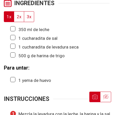
INGREDIENTES
1x
2x
3x
▢
350
ml
de leche
▢
1
cucharadita
de sal
▢
1
cucharadita
de levadura seca
▢
500
g
de harina de trigo
Para untar:
▢
1
yema de huevo
INSTRUCCIONES
Mezcla la levadura con la leche, la harina y la sal,