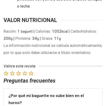
o leche.
VALOR NUTRICIONAL
Ración:
1
|
Calorías:
1052
|
Carbohidratos:
baguett
kcal
200
|
Proteina:
34
|
Grasa:
11
g
g
g
La información nutricional se calcula automáticamente,
por lo que solo debe utilizarse a título orientativo.
Valora esta receta
Preguntas frecuentes
¿Por qué mi baguette no sube bien en el
horno?