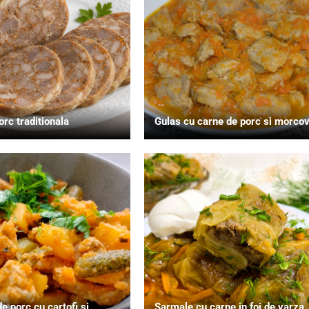
orc traditionala
Gulas cu carne de porc si morco
e porc cu cartofi si
Sarmale cu carne in foi de varza