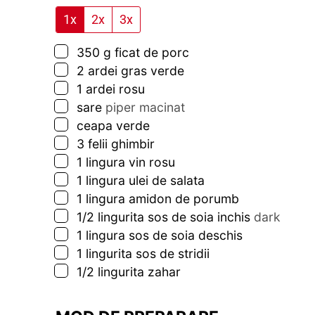
1x
2x
3x
▢
350
g
ficat de porc
▢
2
ardei gras verde
▢
1
ardei rosu
▢
sare
piper macinat
▢
ceapa verde
▢
3
felii
ghimbir
▢
1
lingura
vin rosu
▢
1
lingura
ulei de salata
▢
1
lingura
amidon de porumb
▢
1/2
lingurita
sos de soia inchis
dark
▢
1
lingura
sos de soia deschis
▢
1
lingurita
sos de stridii
▢
1/2
lingurita
zahar