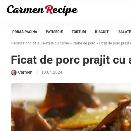
PRIMA PAGINA
PATISERIE
TORTURI
BISCUITI
SALATE
Pagina Principala
»
Retete cu carne
»
Carne de porc
»
Ficat de porc prajit
Ficat de porc prajit cu 
Carmen
10.04.2024