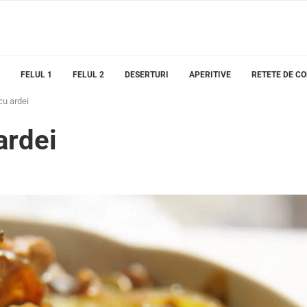
FELUL 1
FELUL 2
DESERTURI
APERITIVE
RETETE DE C
 cu ardei
ardei