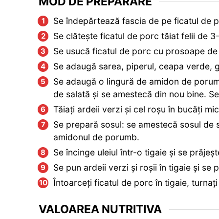
MOD DE PREPARARE
Se îndepărtează fascia de pe ficatul de porc
Se clătește ficatul de porc tăiat felii de 3
Se usucă ficatul de porc cu prosoape de h
Se adaugă sarea, piperul, ceapa verde, gh
Se adaugă o lingură de amidon de porumb
de salată și se amestecă din nou bine. Se
Tăiați ardeii verzi și cel roșu în bucăți mic
Se prepară sosul: se amestecă sosul de str
amidonul de porumb.
Se încinge uleiul într-o tigaie și se prăjeș
Se pun ardeii verzi și roșii în tigaie și s
Întoarceți ficatul de porc în tigaie, turnaț
VALOAREA NUTRITIVA