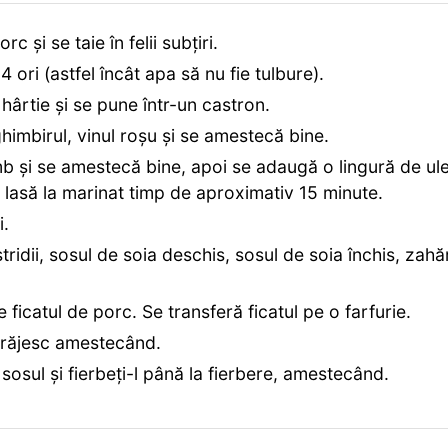
 și se taie în felii subțiri.
-4 ori (astfel încât apa să nu fie tulbure).
ârtie și se pune într-un castron.
imbirul, vinul roșu și se amestecă bine.
 și se amestecă bine, apoi se adaugă o lingură de ule
 lasă la marinat timp de aproximativ 15 minute.
i.
idii, sosul de soia deschis, sosul de soia închis, zahăr
te ficatul de porc. Se transferă ficatul pe o farfurie.
e prăjesc amestecând.
i sosul și fierbeți-l până la fierbere, amestecând.