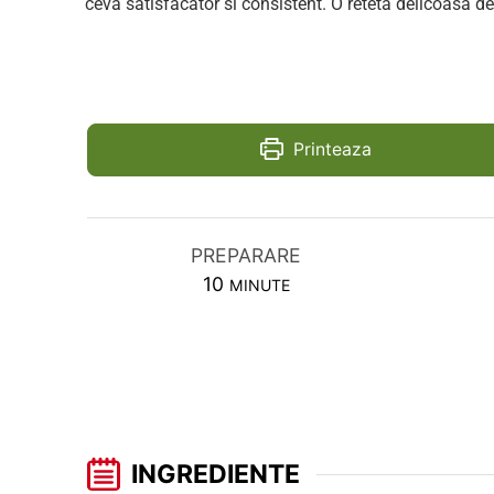
ceva satisfacator si consistent. O reteta delicoasa de 
Printeaza
PREPARARE
MINUTES
10
MINUTE
INGREDIENTE