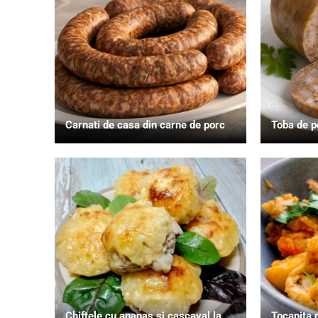
Carnati de casa din carne de porc
Toba de p
Chiftele cu ananas si cascaval la
Tocanita d