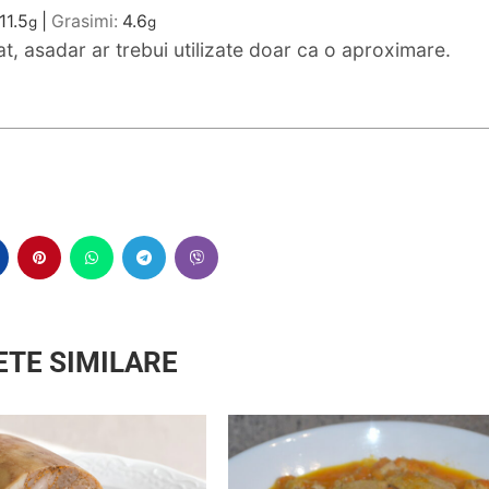
11.5
|
Grasimi:
4.6
g
g
mat, asadar ar trebui utilizate doar ca o aproximare.
ETE SIMILARE