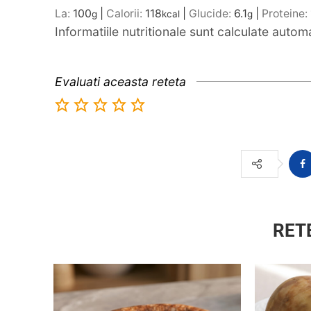
La:
100
|
Calorii:
118
|
Glucide:
6.1
|
Proteine:
g
kcal
g
Informatiile nutritionale sunt calculate auto
Evaluati aceasta reteta
RET