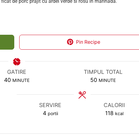
ficat de porc prajit cu ardei verde si rosu in marinada.
Pin Recipe
GATIRE
TIMPUL TOTAL
MINUTES
MINUTES
40
50
MINUTE
MINUTE
SERVIRE
CALORII
4
118
portii
kcal