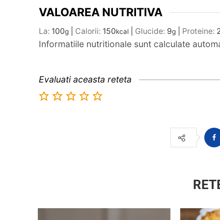
VALOAREA NUTRITIVA
La:
100
|
Calorii:
150
|
Glucide:
9
|
Proteine:
g
kcal
g
Informatiile nutritionale sunt calculate auto
Evaluati aceasta reteta
RET