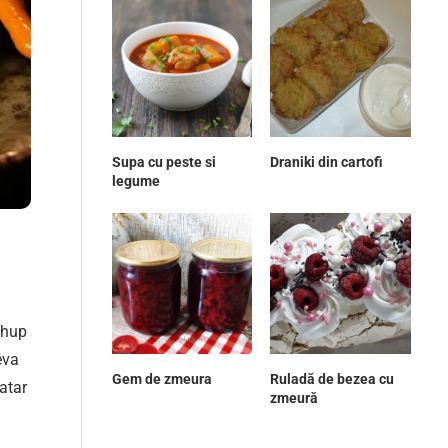
Supa cu peste si
Draniki din cartofi
legume
chup
eva
Gem de zmeura
Ruladă de bezea cu
atar
zmeură