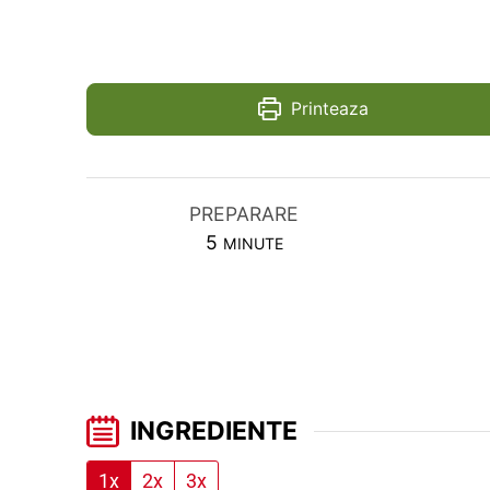
Printeaza
PREPARARE
MINUTES
5
MINUTE
INGREDIENTE
1x
2x
3x