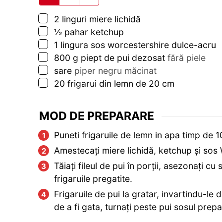
▢
2
linguri
miere lichidă
▢
½
pahar
ketchup
▢
1
lingura
sos worcestershire dulce-acru
▢
800
g
piept de pui dezosat
fără piele
▢
sare
piper negru măcinat
▢
20
frigarui din lemn de 20 cm
MOD DE PREPARARE
Puneti frigaruile de lemn in apa timp de 
Amestecați miere lichidă, ketchup și sos
Tăiați fileul de pui în porții, asezonați cu
frigaruile pregatite.
Frigaruile de pui la gratar, invartindu-le
de a fi gata, turnați peste pui sosul prepa