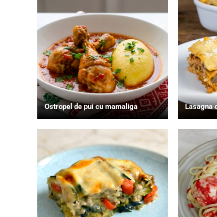
Ostropel de pui cu mamaliga
Lasagna c