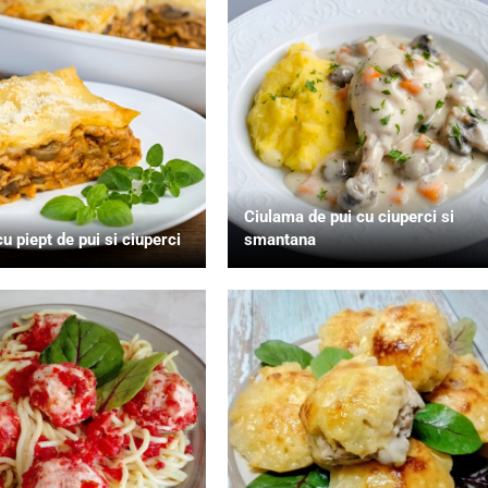
Ciulama de pui cu ciuperci si
u piept de pui si ciuperci
smantana