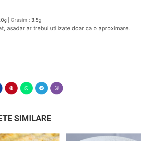
20
|
Grasimi:
3.5
g
g
mat, asadar ar trebui utilizate doar ca o aproximare.
ETE SIMILARE