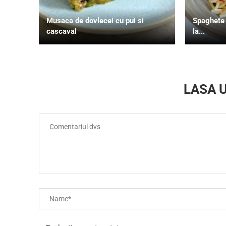
Musaca de dovlecei cu pui si
Spaghete c
cascaval
la...
LASA 