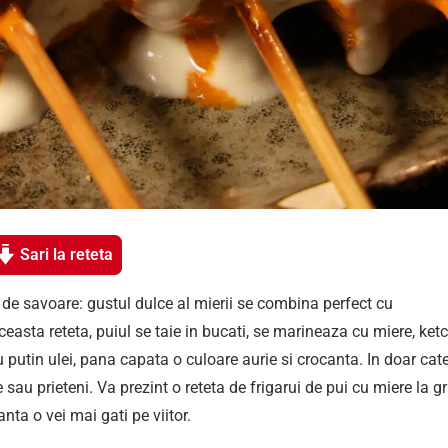
Sari la reteta
a de savoare: gustul dulce al mierii se combina perfect cu
ceasta reteta, puiul se taie in bucati, se marineaza cu miere, ket
cu putin ulei, pana capata o culoare aurie si crocanta. In doar cat
sau prieteni. Va prezint o reteta de frigarui de pui cu miere la gr
nta o vei mai gati pe viitor.