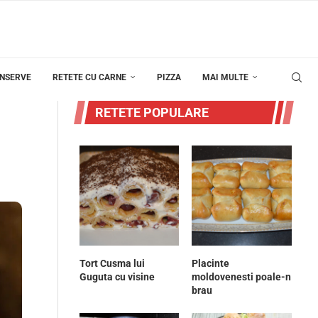
ONSERVE
RETETE CU CARNE
PIZZA
MAI MULTE
RETETE POPULARE
Tort Cusma lui
Placinte
Guguta cu visine
moldovenesti poale-n
brau