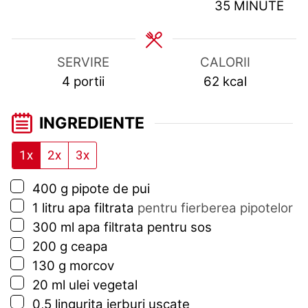
MINUTES
35
MINUTE
SERVIRE
CALORII
4
portii
62
kcal
INGREDIENTE
1x
2x
3x
▢
400
g
pipote de pui
▢
1
litru
apa filtrata
pentru fierberea pipotelor
▢
300
ml
apa filtrata pentru sos
▢
200
g
ceapa
▢
130
g
morcov
▢
20
ml
ulei vegetal
▢
0,5
lingurita
ierburi uscate