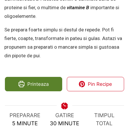
proteine si fier, o multime de
vitamine B
importante si
oligoelemente.
Se prepara foarte simplu si destul de repede. Pot fi
fierte, coapte, transformate in pateu si gulas. Astazi va
propunem sa preparati o mancare simpla si gustoasa
din pipote de pui.
Printeaza
Pin Recipe
PREPARARE
GATIRE
TIMPUL
MINUTES
MINUTES
5
MINUTE
30
MINUTE
TOTAL