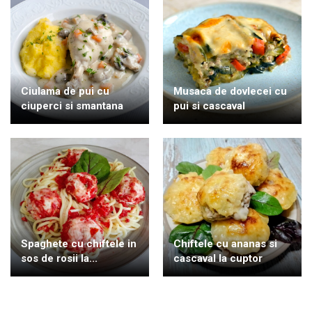
Ciulama de pui cu
Musaca de dovlecei cu
ciuperci si smantana
pui si cascaval
Spaghete cu chiftele in
Chiftele cu ananas si
sos de rosii la...
cascaval la cuptor