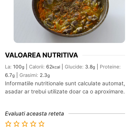
VALOAREA NUTRITIVA
La:
100
|
Calorii:
62
|
Glucide:
3.8
|
Proteine:
g
kcal
g
6.7
|
Grasimi:
2.3
g
g
Informatiile nutritionale sunt calculate automat,
asadar ar trebui utilizate doar ca o aproximare.
Evaluati aceasta reteta