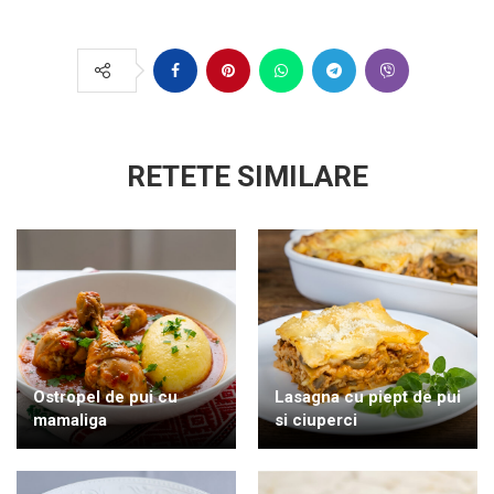
RETETE SIMILARE
Ostropel de pui cu
Lasagna cu piept de pui
mamaliga
si ciuperci