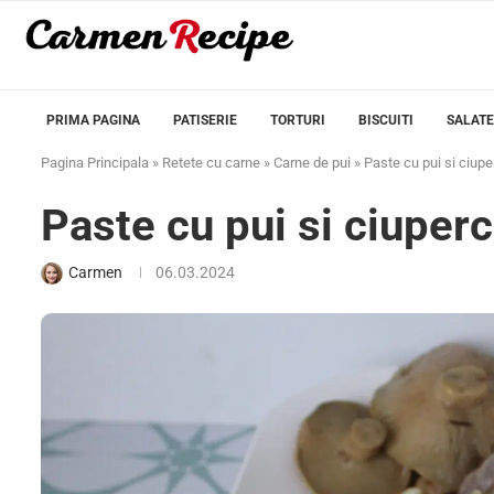
PRIMA PAGINA
PATISERIE
TORTURI
BISCUITI
SALATE
Pagina Principala
»
Retete cu carne
»
Carne de pui
»
Paste cu pui si ciup
Paste cu pui si ciuper
Carmen
06.03.2024