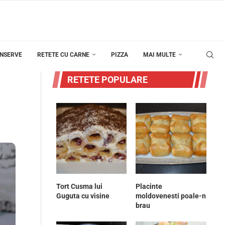
ONSERVE
RETETE CU CARNE
PIZZA
MAI MULTE
RETETE POPULARE
Tort Cusma lui
Placinte
Guguta cu visine
moldovenesti poale-n
brau