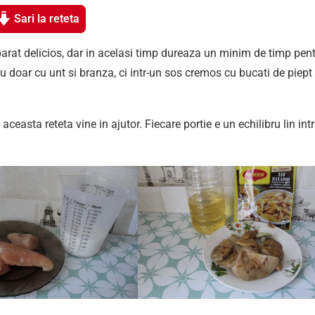
Sari la reteta
eparat delicios, dar in acelasi timp dureaza un minim de timp pen
nu doar cu unt si branza, ci intr-un sos cremos cu bucati de piept
easta reteta vine in ajutor. Fiecare portie e un echilibru lin int