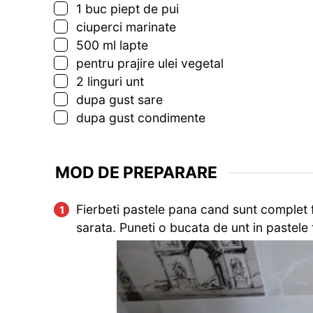
▢
1
buc
piept de pui
▢
ciuperci marinate
▢
500
ml
lapte
▢
pentru prajire ulei vegetal
▢
2
linguri
unt
▢
dupa gust sare
▢
dupa gust condimente
MOD DE PREPARARE
Fierbeti pastele pana cand sunt complet fi
sarata. Puneti o bucata de unt in pastele f