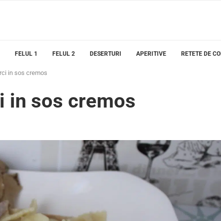
FELUL 1
FELUL 2
DESERTURI
APERITIVE
RETETE DE C
erci in sos cremos
ci in sos cremos