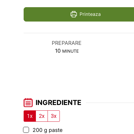
Printeaza
PREPARARE
MINUTES
10
MINUTE
INGREDIENTE
1x
2x
3x
▢
200
g
paste