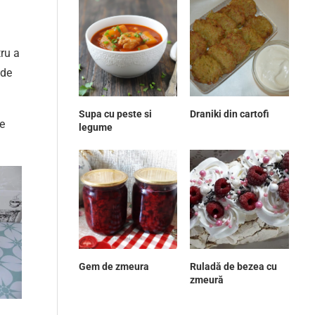
tru a
 de
Supa cu peste si
Draniki din cartofi
re
legume
Gem de zmeura
Ruladă de bezea cu
zmeură