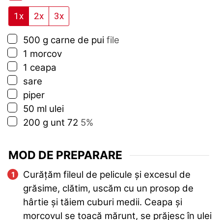
1x
2x
3x
▢
500
g
carne de pui
file
▢
1
morcov
▢
1
ceapa
▢
sare
▢
piper
▢
50
ml
ulei
▢
200
g
unt 72
5%
MOD DE PREPARARE
Curățăm fileul de pelicule și excesul de
grăsime, clătim, uscăm cu un prosop de
hârtie și tăiem cuburi medii. Ceapa și
morcovul se toacă mărunt, se prăjesc în ulei