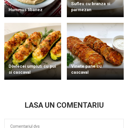
Sufleu cu branza si
Hummus libanez
parmezan
Dovlecei umpluti cu pui
Vinete pane cu
si cascaval
cascaval
LASA UN COMENTARIU