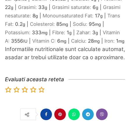
22
|
Grasimi:
33
|
Grasimi saturate:
6
|
Grasimi
g
g
g
nesaturate:
8
|
Monounsaturated Fat:
17
|
Trans
g
g
Fat:
0.2
|
Colesterol:
85
|
Sodiu:
95
|
g
mg
mg
Potassium:
333
|
Fibre:
1
|
Zahar:
3
|
Vitamin
mg
g
g
A:
3556
|
Vitamin C:
6
|
Calciu:
28
|
Iron:
1
IU
mg
mg
mg
Informatiile nutritionale sunt calculate automat,
asadar ar trebui utilizate doar ca o aproximare.
Evaluati aceasta reteta