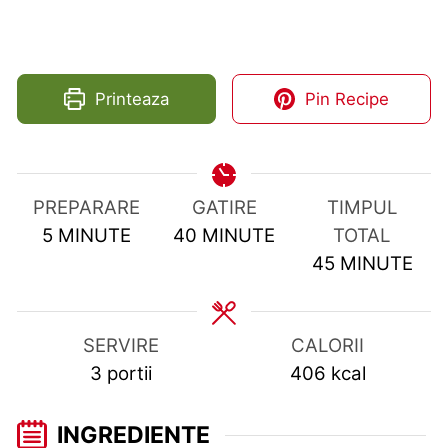
Printeaza
Pin Recipe
PREPARARE
GATIRE
TIMPUL
MINUTES
MINUTES
5
MINUTE
40
MINUTE
TOTAL
MINUTES
45
MINUTE
SERVIRE
CALORII
3
portii
406
kcal
INGREDIENTE