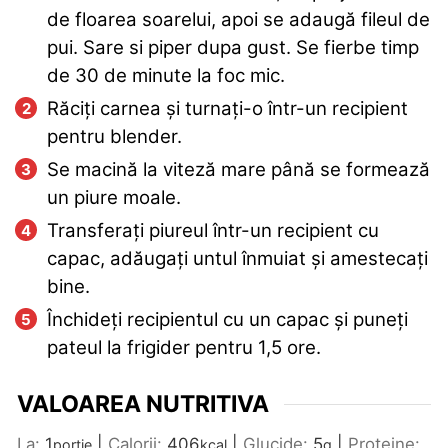
de floarea soarelui, apoi se adaugă fileul de
pui. Sare si piper dupa gust. Se fierbe timp
de 30 de minute la foc mic.
Răciți carnea și turnați-o într-un recipient
pentru blender.
Se macină la viteză mare până se formează
un piure moale.
Transferați piureul într-un recipient cu
capac, adăugați untul înmuiat și amestecați
bine.
Închideți recipientul cu un capac și puneți
pateul la frigider pentru 1,5 ore.
VALOAREA NUTRITIVA
La:
1
|
Calorii:
406
|
Glucide:
5
|
Proteine:
portie
kcal
g