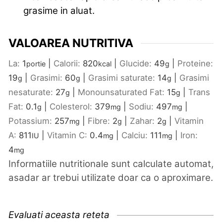
grasime in aluat.
VALOAREA NUTRITIVA
La:
1
|
Calorii:
820
|
Glucide:
49
|
Proteine:
portie
kcal
g
19
|
Grasimi:
60
|
Grasimi saturate:
14
|
Grasimi
g
g
g
nesaturate:
27
|
Monounsaturated Fat:
15
|
Trans
g
g
Fat:
0.1
|
Colesterol:
379
|
Sodiu:
497
|
g
mg
mg
Potassium:
257
|
Fibre:
2
|
Zahar:
2
|
Vitamin
mg
g
g
A:
811
|
Vitamin C:
0.4
|
Calciu:
111
|
Iron:
IU
mg
mg
4
mg
Informatiile nutritionale sunt calculate automat,
asadar ar trebui utilizate doar ca o aproximare.
Evaluati aceasta reteta