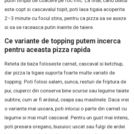
putin timpul de coacere pe foc mic. La final, cand blatul
este copt si cascavalul topit, poti lasa tigaia acoperita
2–3 minute cu focul stins, pentru ca pizza sa se aseze
si sa se raceasca putin inainte de taiere.
Ce variante de topping putem incerca
pentru aceasta pizza rapida
Reteta de baza foloseste carnat, cascaval si ketchup,
dar pizza la tigaie suporta foarte multe variatii de
topping. Poti folosi salam, sunca, resturi de friptura de
pui, ciuperci din conserva bine scurse sau legume taiate
subtire, cum ar fi ardeiul, ceapa sau maslinele. Daca vrei
o varianta mai usoara, poti inlocui o parte din carnat cu
legume si mai mult cascaval. Pentru un gust mai intens,
poti presara oregano, busuioc uscat sau fulgi de ardei