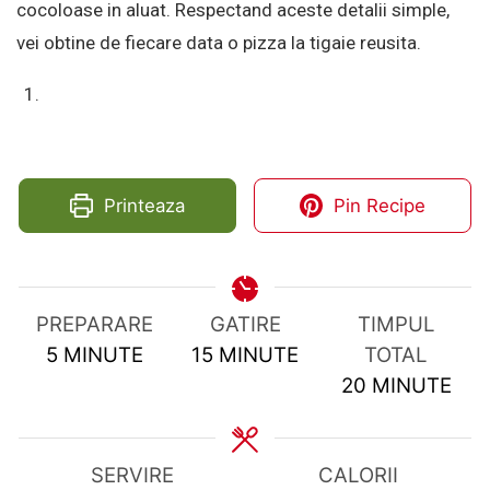
cocoloase in aluat. Respectand aceste detalii simple,
vei obtine de fiecare data o pizza la tigaie reusita.
Printeaza
Pin Recipe
PREPARARE
GATIRE
TIMPUL
MINUTES
MINUTES
5
MINUTE
15
MINUTE
TOTAL
MINUTES
20
MINUTE
SERVIRE
CALORII