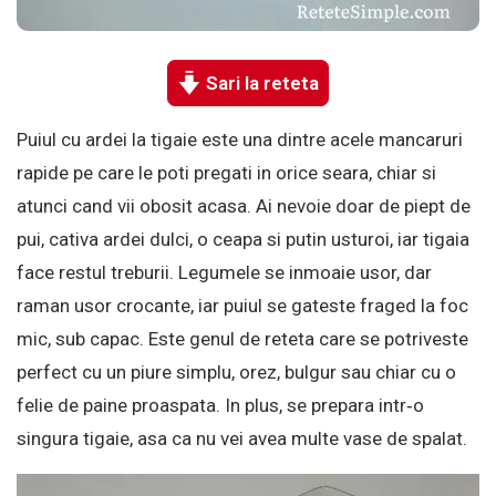
Sari la reteta
Puiul cu ardei la tigaie este una dintre acele mancaruri
rapide pe care le poti pregati in orice seara, chiar si
atunci cand vii obosit acasa. Ai nevoie doar de piept de
pui, cativa ardei dulci, o ceapa si putin usturoi, iar tigaia
face restul treburii. Legumele se inmoaie usor, dar
raman usor crocante, iar puiul se gateste fraged la foc
mic, sub capac. Este genul de reteta care se potriveste
perfect cu un piure simplu, orez, bulgur sau chiar cu o
felie de paine proaspata. In plus, se prepara intr‑o
singura tigaie, asa ca nu vei avea multe vase de spalat.