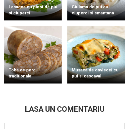
Lasagna cu piept de pui
Ciulama de pui cu
si ciuperci
ciuperci si smantana
Toba de porc
Musaca de dovlecei cu
traditionala
pui si cascaval
LASA UN COMENTARIU