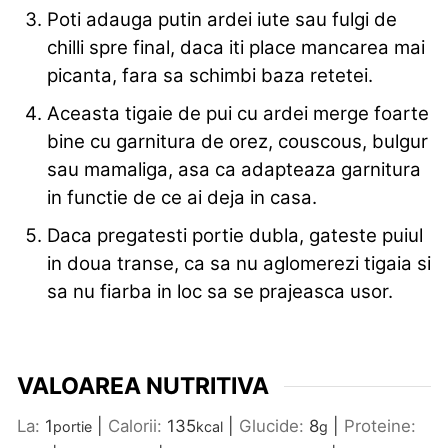
Poti adauga putin ardei iute sau fulgi de
chilli spre final, daca iti place mancarea mai
picanta, fara sa schimbi baza retetei.
Aceasta tigaie de pui cu ardei merge foarte
bine cu garnitura de orez, couscous, bulgur
sau mamaliga, asa ca adapteaza garnitura
in functie de ce ai deja in casa.
Daca pregatesti portie dubla, gateste puiul
in doua transe, ca sa nu aglomerezi tigaia si
sa nu fiarba in loc sa se prajeasca usor.
VALOAREA NUTRITIVA
La:
1
|
Calorii:
135
|
Glucide:
8
|
Proteine:
portie
kcal
g