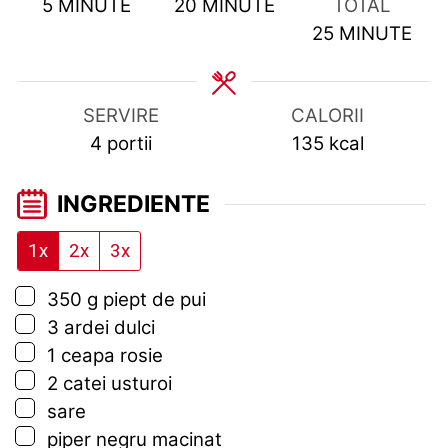
MINUTES
MINUTES
5
MINUTE
20
MINUTE
TOTAL
MINUTES
25
MINUTE
SERVIRE
CALORII
4
portii
135
kcal
INGREDIENTE
1x
2x
3x
▢
350
g
piept de pui
▢
3
ardei dulci
▢
1
ceapa rosie
▢
2
catei
usturoi
▢
sare
▢
piper negru macinat