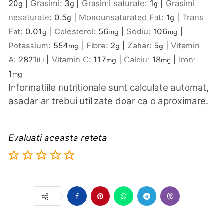
20
|
Grasimi:
3
|
Grasimi saturate:
1
|
Grasimi
g
g
g
nesaturate:
0.5
|
Monounsaturated Fat:
1
|
Trans
g
g
Fat:
0.01
|
Colesterol:
56
|
Sodiu:
106
|
g
mg
mg
Potassium:
554
|
Fibre:
2
|
Zahar:
5
|
Vitamin
mg
g
g
A:
2821
|
Vitamin C:
117
|
Calciu:
18
|
Iron:
IU
mg
mg
1
mg
Informatiile nutritionale sunt calculate automat,
asadar ar trebui utilizate doar ca o aproximare.
Evaluati aceasta reteta