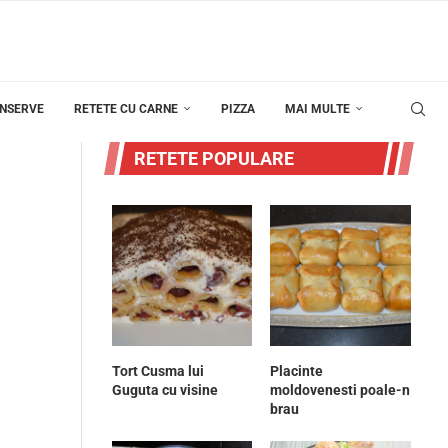
ONSERVE
RETETE CU CARNE
PIZZA
MAI MULTE
RETETE POPULARE
Tort Cusma lui
Placinte
Guguta cu visine
moldovenesti poale-n
brau