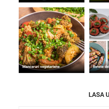
Mancaruri vegetariene
Retete de
LASA 