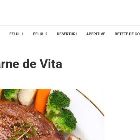
FELUL 1
FELUL 2
DESERTURI
APERITIVE
RETETE DE C
rne de Vita