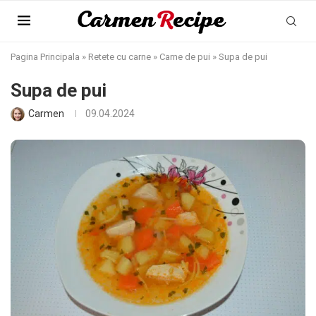
Pagina Principala
»
Retete cu carne
»
Carne de pui
»
Supa de pui
Supa de pui
Carmen
09.04.2024