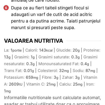
ambalaj de care folositi.
Dupa ce au fiert taiteii stingeti focul si
adaugati un varf de cutit de acid acitric
pentru a da putina acrime. Taiati patrunjelul
marunt si presurati peste supa.
VALOAREA NUTRITIVA
La:
1
|
Calorii:
143
|
Glucide:
20
|
Proteine:
portie
kcal
g
13
|
Grasimi:
1
|
Grasimi saturate:
0.3
|
Grasimi
g
g
g
nesaturate:
0.3
|
Monounsaturated Fat:
0.4
|
g
g
Trans Fat:
0.01
|
Colesterol:
32
|
Sodiu:
87
|
g
mg
mg
Potassium:
659
|
Fibre:
3
|
Zahar:
3
|
Vitamin
mg
g
g
A:
2609
|
Vitamin C:
21
|
Calciu:
25
|
Iron:
IU
mg
mg
1
mg
Informatiile nutritionale sunt calculate automat,
asadar ar trebui utilizate doar ca o aproximare.