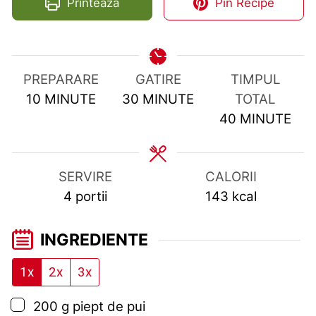
Printeaza
Pin Recipe
PREPARARE
GATIRE
TIMPUL
MINUTES
MINUTES
10
MINUTE
30
MINUTE
TOTAL
MINUTES
40
MINUTE
SERVIRE
CALORII
4
portii
143
kcal
INGREDIENTE
1x
2x
3x
▢
200
g
piept de pui