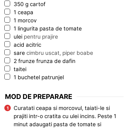
▢
350
g
cartof
▢
1
ceapa
▢
1
morcov
▢
1
lingurita
pasta de tomate
▢
ulei
pentru prajire
▢
acid acitric
▢
sare
cimbru uscat, piper boabe
▢
2
frunze frunza de dafin
▢
taitei
▢
1
buchetel
patrunjel
MOD DE PREPARARE
Curatati ceapa si morcovul, taiati-le si
prajiti intr-o cratita cu ulei incins. Peste 1
minut adaugati pasta de tomate si