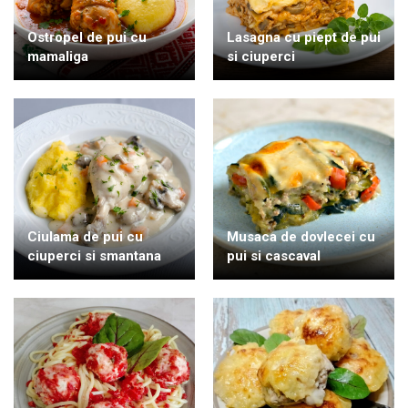
Ostropel de pui cu
Lasagna cu piept de pui
mamaliga
si ciuperci
Ciulama de pui cu
Musaca de dovlecei cu
ciuperci si smantana
pui si cascaval