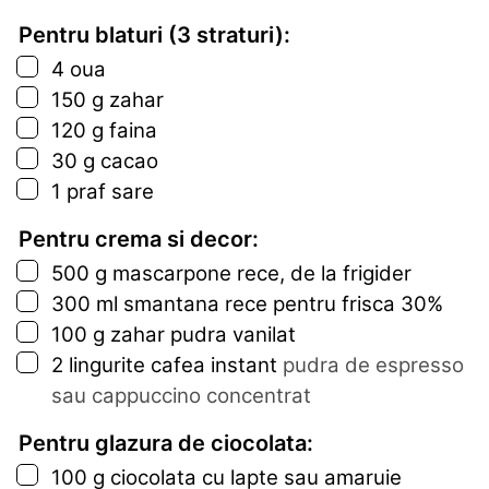
Pentru blaturi (3 straturi):
▢
4
oua
▢
150
g
zahar
▢
120
g
faina
▢
30
g
cacao
▢
1
praf
sare
Pentru crema si decor:
▢
500
g
mascarpone rece, de la frigider
▢
300
ml
smantana rece pentru frisca 30%
▢
100
g
zahar pudra vanilat
▢
2
lingurite
cafea instant
pudra de espresso
sau cappuccino concentrat
Pentru glazura de ciocolata:
▢
100
g
ciocolata cu lapte sau amaruie