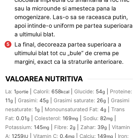
sau la microunde si amesteca pana la
omogenizare. Las-o sa se raceasca putin,
apoi intinde-o uniform pe partea superioara
a ultimului blat.
La final, decoreaza partea superioara a
ultimului blat tot cu „bule” de crema pe
margini, exact ca la straturile anterioare.
VALOAREA NUTRITIVA
La:
1
|
Calorii:
658
|
Glucide:
54
|
Proteine:
portie
kcal
g
11
|
Grasimi:
45
|
Grasimi saturate:
26
|
Grasimi
g
g
g
nesaturate:
1
|
Monounsaturated Fat:
4
|
Trans
g
g
Fat:
0.01
|
Colesterol:
169
|
Sodiu:
82
|
g
mg
mg
Potassium:
145
|
Fibre:
2
|
Zahar:
39
|
Vitamin
mg
g
g
A:
1259
|
Vitamin C:
0.4
|
Calciu:
149
|
Iron:
IU
mg
mg