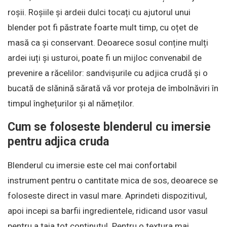
roșii. Roșiile și ardeii dulci tocați cu ajutorul unui
blender pot fi păstrate foarte mult timp, cu oțet de
masă ca și conservant. Deoarece sosul conține mulți
ardei iuți și usturoi, poate fi un mijloc convenabil de
prevenire a răcelilor: sandvișurile cu adjica crudă și o
bucată de slănină sărată vă vor proteja de îmbolnăviri în
timpul înghețurilor și al nămeților.
Cum se foloseste blenderul cu imersie
pentru adjica cruda
Blenderul cu imersie este cel mai confortabil
instrument pentru o cantitate mica de sos, deoarece se
foloseste direct in vasul mare. Aprindeti dispozitivul,
apoi incepi sa barfii ingredientele, ridicand usor vasul
pentru a taia tot continutul. Pentru o textura mai