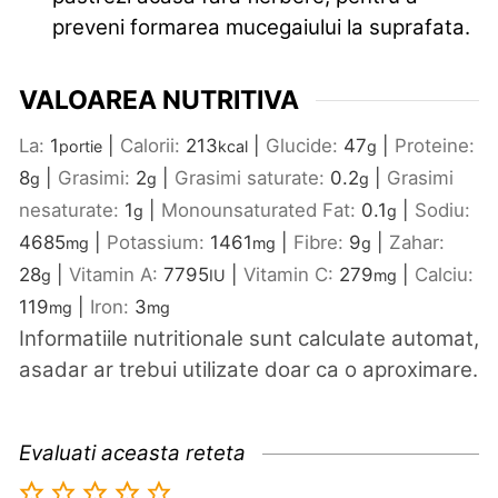
preveni formarea mucegaiului la suprafata.
VALOAREA NUTRITIVA
La:
1
|
Calorii:
213
|
Glucide:
47
|
Proteine:
portie
kcal
g
8
|
Grasimi:
2
|
Grasimi saturate:
0.2
|
Grasimi
g
g
g
nesaturate:
1
|
Monounsaturated Fat:
0.1
|
Sodiu:
g
g
4685
|
Potassium:
1461
|
Fibre:
9
|
Zahar:
mg
mg
g
28
|
Vitamin A:
7795
|
Vitamin C:
279
|
Calciu:
g
IU
mg
119
|
Iron:
3
mg
mg
Informatiile nutritionale sunt calculate automat,
asadar ar trebui utilizate doar ca o aproximare.
Evaluati aceasta reteta