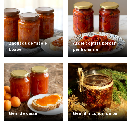
Zacusca de fasole
Ardei copti la borcan
boabe
pentru iarna
Gem de caise
Gem din conuri de pin