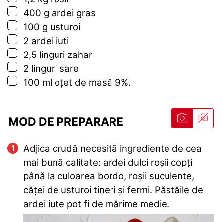
▢
400
g
ardei gras
▢
100
g
usturoi
▢
2
ardei iuti
▢
2,5
linguri
zahar
▢
2
linguri
sare
▢
100
ml
oțet de masă 9%.
MOD DE PREPARARE
Adjica crudă necesită ingrediente de cea
mai bună calitate: ardei dulci roșii copți
până la culoarea bordo, roșii suculente,
căței de usturoi tineri și fermi. Păstăile de
ardei iute pot fi de mărime medie.