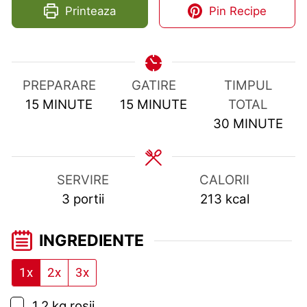
Printeaza
Pin Recipe
PREPARARE
GATIRE
TIMPUL
MINUTES
MINUTES
15
MINUTE
15
MINUTE
TOTAL
MINUTES
30
MINUTE
SERVIRE
CALORII
3
portii
213
kcal
INGREDIENTE
1x
2x
3x
▢
1,2
kg
rosii