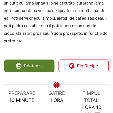
un cutit cu lama lunga si bine ascutita, curatand lama
intre taieturi daca vezi ca se lipeste prea mult aluat de
ea. Poti servi checul simplu, alaturi de cafea sau ceai, il
poti pudra cu zahar sau il poti insoti de un sos de
ciocolata, iaurt gros sau fructe proaspete, in functie de
preferinte.
Printeaza
Pin Recipe
PREPARARE
GATIRE
TIMPUL
MINUTES
HOUR
10
MINUTE
1
ORA
TOTAL
HOUR
MIN
1
ORA
10