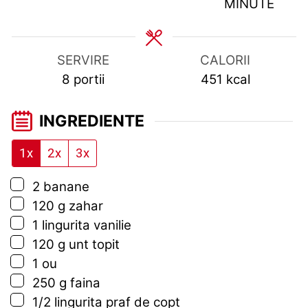
MINUTE
SERVIRE
CALORII
8
portii
451
kcal
INGREDIENTE
1x
2x
3x
▢
2
banane
▢
120
g
zahar
▢
1
lingurita
vanilie
▢
120
g
unt topit
▢
1
ou
▢
250
g
faina
▢
1/2
lingurita
praf de copt