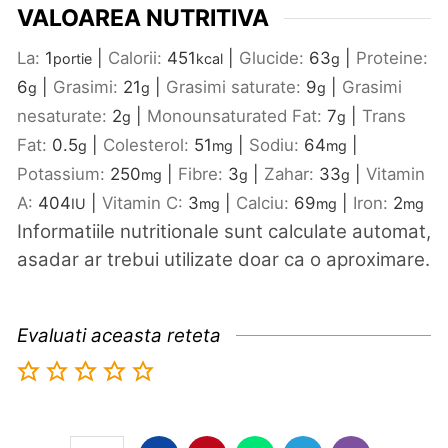
VALOAREA NUTRITIVA
La:
1
|
Calorii:
451
|
Glucide:
63
|
Proteine:
portie
kcal
g
6
|
Grasimi:
21
|
Grasimi saturate:
9
|
Grasimi
g
g
g
nesaturate:
2
|
Monounsaturated Fat:
7
|
Trans
g
g
Fat:
0.5
|
Colesterol:
51
|
Sodiu:
64
|
g
mg
mg
Potassium:
250
|
Fibre:
3
|
Zahar:
33
|
Vitamin
mg
g
g
A:
404
|
Vitamin C:
3
|
Calciu:
69
|
Iron:
2
IU
mg
mg
mg
Informatiile nutritionale sunt calculate automat,
asadar ar trebui utilizate doar ca o aproximare.
Evaluati aceasta reteta