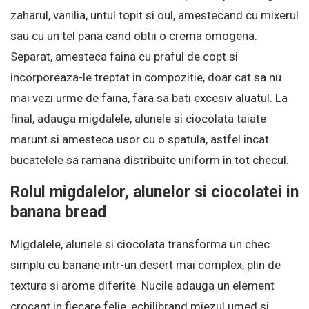
zaharul, vanilia, untul topit si oul, amestecand cu mixerul
sau cu un tel pana cand obtii o crema omogena.
Separat, amesteca faina cu praful de copt si
incorporeaza-le treptat in compozitie, doar cat sa nu
mai vezi urme de faina, fara sa bati excesiv aluatul. La
final, adauga migdalele, alunele si ciocolata taiate
marunt si amesteca usor cu o spatula, astfel incat
bucatelele sa ramana distribuite uniform in tot checul.
Rolul migdalelor, alunelor si ciocolatei in
banana bread
Migdalele, alunele si ciocolata transforma un chec
simplu cu banane intr-un desert mai complex, plin de
textura si arome diferite. Nucile adauga un element
crocant in fiecare felie, echilibrand miezul umed si