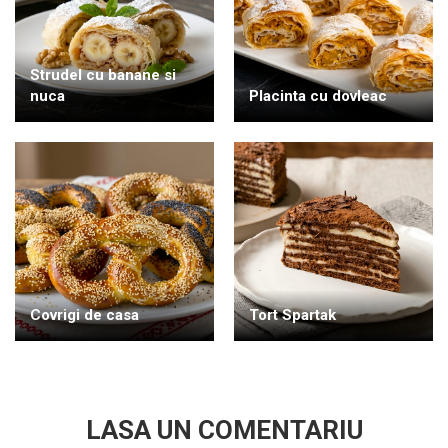
Strudel cu banane si
nuca
Placinta cu dovleac
Covrigi de casa
Tort Spartak
LASA UN COMENTARIU