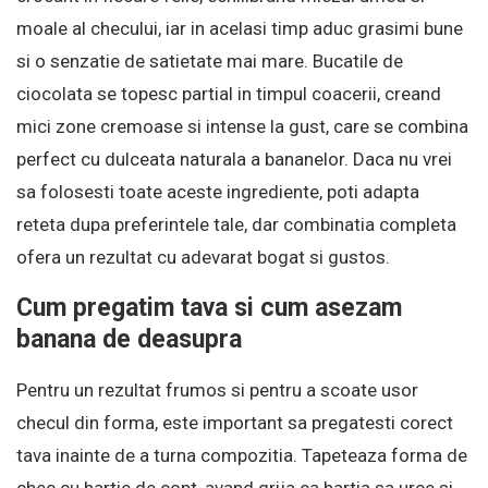
moale al checului, iar in acelasi timp aduc grasimi bune
si o senzatie de satietate mai mare. Bucatile de
ciocolata se topesc partial in timpul coacerii, creand
mici zone cremoase si intense la gust, care se combina
perfect cu dulceata naturala a bananelor. Daca nu vrei
sa folosesti toate aceste ingrediente, poti adapta
reteta dupa preferintele tale, dar combinatia completa
ofera un rezultat cu adevarat bogat si gustos.
Cum pregatim tava si cum asezam
banana de deasupra
Pentru un rezultat frumos si pentru a scoate usor
checul din forma, este important sa pregatesti corect
tava inainte de a turna compozitia. Tapeteaza forma de
chec cu hartie de copt, avand grija ca hartia sa urce si