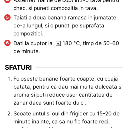
Asterneti hartie de copt intr-o tava pentru
chec, si puneti compozitia in tava.
Taiati a doua banana ramasa in jumatate
de-a lungul, si o puneti pe suprafata
compozitiei.
Dati la cuptor la
180
°C
, timp de 50-60
de minute.
SFATURI
Foloseste banane foarte coapte, cu coaja
patata, pentru ca dau mai multa dulceata si
aroma si poti reduce usor cantitatea de
zahar daca sunt foarte dulci.
Scoate untul si oul din frigider cu 15–20 de
minute inainte, ca sa nu fie foarte reci;