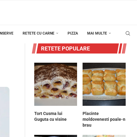
ONSERVE
RETETE CU CARNE
PIZZA
MAI MULTE
RETETE POPULARE
Tort Cusma lui
Placinte
Guguta cu visine
moldovenesti poale-n
brau