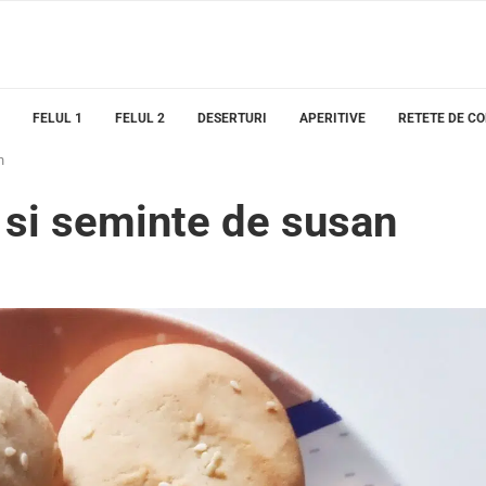
FELUL 1
FELUL 2
DESERTURI
APERITIVE
RETETE DE C
n
a si seminte de susan