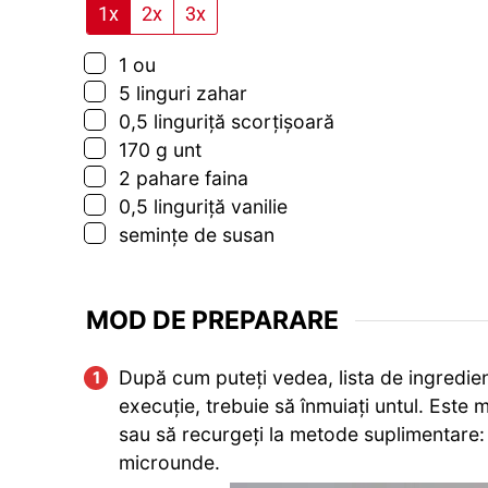
1x
2x
3x
▢
1
ou
▢
5
linguri
zahar
▢
0,5
linguriță
scorțișoară
▢
170
g
unt
▢
2
pahare
faina
▢
0,5
linguriță
vanilie
▢
semințe de susan
MOD DE PREPARARE
După cum puteți vedea, lista de ingredient
execuție, trebuie să înmuiați untul. Este m
sau să recurgeți la metode suplimentare: a
microunde.