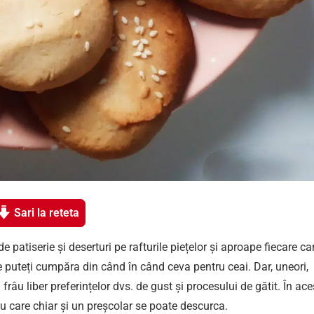
Sari la reteta
 patiserie și deserturi pe rafturile piețelor și aproape fiecare car
 puteți cumpăra din când în când ceva pentru ceai. Dar, uneori,
 frâu liber preferințelor dvs. de gust și procesului de gătit. În ace
 cu care chiar și un preșcolar se poate descurca.