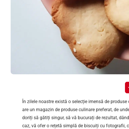
În zilele noastre există o selecție imensă de produse de
are un magazin de produse culinare preferat, de unde
doriți să gătiți singur, să vă bucurați de rezultat, dând
caz, vă ofer o rețetă simplă de biscuiți cu fotografii,