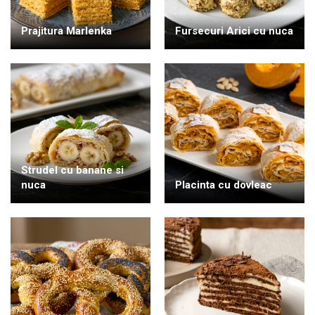
Prajitura Marlenka
Fursecuri Arici cu nuca
Strudel cu banane si
nuca
Placinta cu dovleac