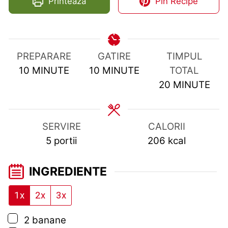
Printeaza
Pin Recipe
PREPARARE
GATIRE
TIMPUL
MINUTES
MINUTES
10
MINUTE
10
MINUTE
TOTAL
MINUTES
20
MINUTE
SERVIRE
CALORII
5
portii
206
kcal
INGREDIENTE
1x
2x
3x
▢
2
banane