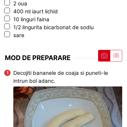
▢
2
oua
▢
400
ml
iaurt lichid
▢
10
linguri
faina
▢
1/2
lingurita
bicarbonat de sodiu
▢
sare
MOD DE PREPARARE
Decojiti bananele de coaja si puneti-le
intrun bol adanc.