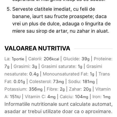
Serveste clatitele imediat, cu felii de
banane, iaurt sau fructe proaspete; daca
vrei un plus de dulce, adauga o lingurita de
miere sau sirop de artar, nu zahar in aluat.
VALOAREA NUTRITIVA
La:
1
|
Calorii:
206
|
Glucide:
39
|
Proteine:
portie
kcal
g
7
|
Grasimi:
3
|
Grasimi saturate:
1
|
Grasimi
g
g
g
nesaturate:
0.4
|
Monounsaturated Fat:
1
|
Trans
g
g
Fat:
0.01
|
Colesterol:
73
|
Sodiu:
181
|
g
mg
mg
Potassium:
356
|
Fibre:
2
|
Zahar:
20
|
Vitamin
mg
g
g
A:
151
|
Vitamin C:
4
|
Calciu:
104
|
Iron:
1
IU
mg
mg
mg
Informatiile nutritionale sunt calculate automat,
asadar ar trebui utilizate doar ca o aproximare.