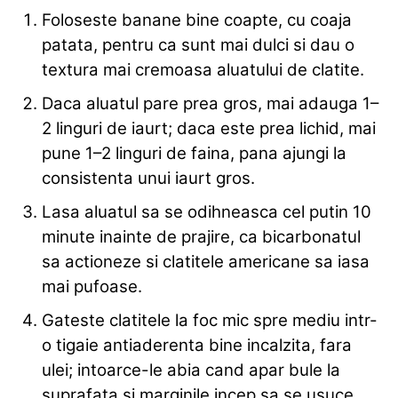
Foloseste banane bine coapte, cu coaja
patata, pentru ca sunt mai dulci si dau o
textura mai cremoasa aluatului de clatite.
Daca aluatul pare prea gros, mai adauga 1–
2 linguri de iaurt; daca este prea lichid, mai
pune 1–2 linguri de faina, pana ajungi la
consistenta unui iaurt gros.
Lasa aluatul sa se odihneasca cel putin 10
minute inainte de prajire, ca bicarbonatul
sa actioneze si clatitele americane sa iasa
mai pufoase.
Gateste clatitele la foc mic spre mediu intr-
o tigaie antiaderenta bine incalzita, fara
ulei; intoarce-le abia cand apar bule la
suprafata si marginile incep sa se usuce.