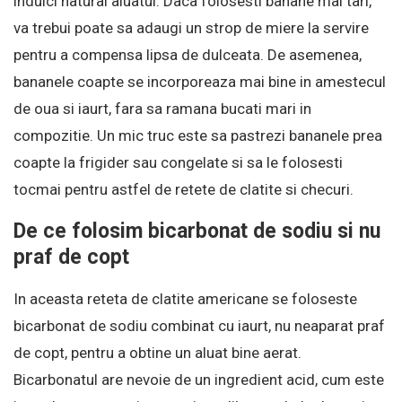
indulci natural aluatul. Daca folosesti banane mai tari,
va trebui poate sa adaugi un strop de miere la servire
pentru a compensa lipsa de dulceata. De asemenea,
bananele coapte se incorporeaza mai bine in amestecul
de oua si iaurt, fara sa ramana bucati mari in
compozitie. Un mic truc este sa pastrezi bananele prea
coapte la frigider sau congelate si sa le folosesti
tocmai pentru astfel de retete de clatite si checuri.
De ce folosim bicarbonat de sodiu si nu
praf de copt
In aceasta reteta de clatite americane se foloseste
bicarbonat de sodiu combinat cu iaurt, nu neaparat praf
de copt, pentru a obtine un aluat bine aerat.
Bicarbonatul are nevoie de un ingredient acid, cum este