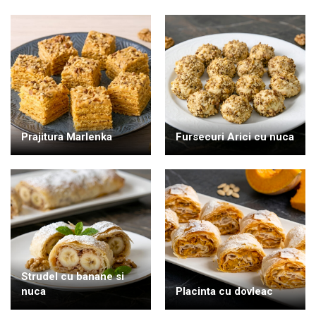
Prajitura Marlenka
Fursecuri Arici cu nuca
Strudel cu banane si
nuca
Placinta cu dovleac