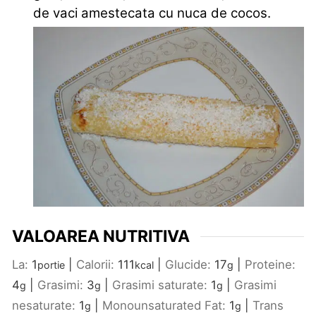
de vaci amestecata cu nuca de cocos.
VALOAREA NUTRITIVA
La:
1
|
Calorii:
111
|
Glucide:
17
|
Proteine:
portie
kcal
g
4
|
Grasimi:
3
|
Grasimi saturate:
1
|
Grasimi
g
g
g
nesaturate:
1
|
Monounsaturated Fat:
1
|
Trans
g
g