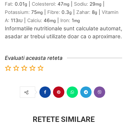
Fat:
0.01
|
Colesterol:
47
|
Sodiu:
29
|
g
mg
mg
Potassium:
75
|
Fibre:
0.3
|
Zahar:
8
|
Vitamin
mg
g
g
A:
113
|
Calciu:
46
|
Iron:
1
IU
mg
mg
Informatiile nutritionale sunt calculate automat,
asadar ar trebui utilizate doar ca o aproximare.
Evaluati aceasta reteta
RETETE SIMILARE