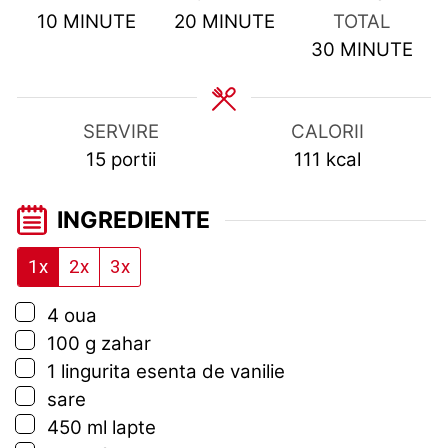
MINUTES
MINUTES
10
MINUTE
20
MINUTE
TOTAL
MINUTES
30
MINUTE
SERVIRE
CALORII
15
portii
111
kcal
INGREDIENTE
1x
2x
3x
▢
4
oua
▢
100
g
zahar
▢
1
lingurita
esenta de vanilie
▢
sare
▢
450
ml
lapte