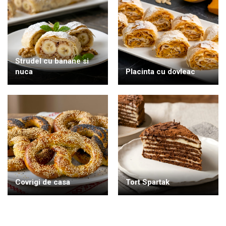
Strudel cu banane si
nuca
Placinta cu dovleac
Covrigi de casa
Tort Spartak