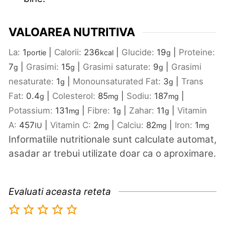
VALOAREA NUTRITIVA
La:
1
|
Calorii:
236
|
Glucide:
19
|
Proteine:
portie
kcal
g
7
|
Grasimi:
15
|
Grasimi saturate:
9
|
Grasimi
g
g
g
nesaturate:
1
|
Monounsaturated Fat:
3
|
Trans
g
g
Fat:
0.4
|
Colesterol:
85
|
Sodiu:
187
|
g
mg
mg
Potassium:
131
|
Fibre:
1
|
Zahar:
11
|
Vitamin
mg
g
g
A:
457
|
Vitamin C:
2
|
Calciu:
82
|
Iron:
1
IU
mg
mg
mg
Informatiile nutritionale sunt calculate automat,
asadar ar trebui utilizate doar ca o aproximare.
Evaluati aceasta reteta