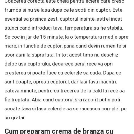
Coacerea corecta este cheia pentru eclere care cresc
frumos si nu se lasa dupa ce le scoti din cuptor. Este
esential sa preincalzesti cuptorul inainte, astfel incat
atunci cand introduci tava, temperatura sa fie stabila.
Se coc in jur de 15 minute, la o temperatura medie spre
mare, in functie de cuptor, pana cand devin rumenite si
usor aurii la suprafata. In tot acest timp nu deschizi
deloc usa cuptorului, deoarece aerul rece va opri
cresterea si poate face ca eclerele sa cada. Dupa ce
sunt coapte, opresti cuptorul, dar lasi tava inauntru
cateva minute, pentru ca trecerea de la cald la rece sa
fie treptata. Abia cand cuptorul s-a racorit putin poti
scoate tava si lasa eclerele sa se raceasca complet pe
un gratar.
Cum preparam crema de branza cu