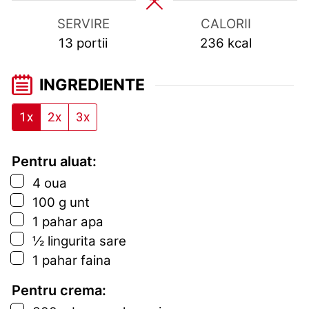
SERVIRE
CALORII
13
portii
236
kcal
INGREDIENTE
1x
2x
3x
Pentru aluat:
▢
4
oua
▢
100
g
unt
▢
1
pahar
apa
▢
½
lingurita
sare
▢
1
pahar
faina
Pentru crema: