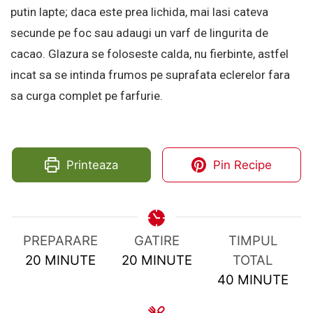
putin lapte; daca este prea lichida, mai lasi cateva
secunde pe foc sau adaugi un varf de lingurita de
cacao. Glazura se foloseste calda, nu fierbinte, astfel
incat sa se intinda frumos pe suprafata eclerelor fara
sa curga complet pe farfurie.
Printeaza
Pin Recipe
PREPARARE
GATIRE
TIMPUL
MINUTES
MINUTES
20
MINUTE
20
MINUTE
TOTAL
MINUTES
40
MINUTE