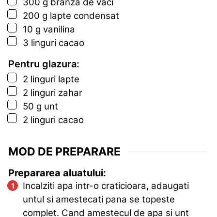
▢
300
g
branza de vaci
▢
200
g
lapte condensat
▢
10
g
vanilina
▢
3
linguri
cacao
Pentru glazura:
▢
2
linguri
lapte
▢
2
linguri
zahar
▢
50
g
unt
▢
2
linguri
cacao
MOD DE PREPARARE
Prepararea aluatului:
Incalziti apa intr-o craticioara, adaugati
untul si amestecati pana se topeste
complet. Cand amestecul de apa si unt