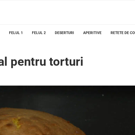
FELUL 1
FELUL 2
DESERTURI
APERITIVE
RETETE DE C
l pentru torturi