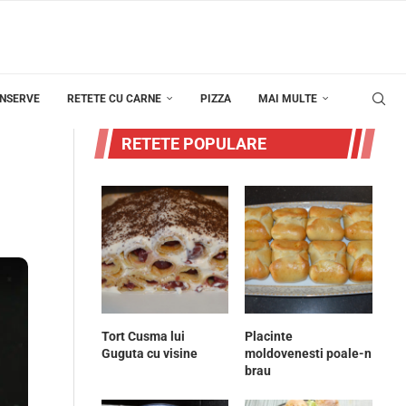
ONSERVE
RETETE CU CARNE
PIZZA
MAI MULTE
RETETE POPULARE
Tort Cusma lui
Placinte
Guguta cu visine
moldovenesti poale-n
brau