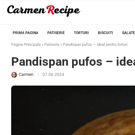
PRIMA PAGINA
PATISERIE
TORTURI
BISCUITI
SALATE
Pagina Principala
»
Patiserie
»
Pandispan pufos — ideal pentru torturi
Pandispan pufos – idea
Carmen
07.06.2024