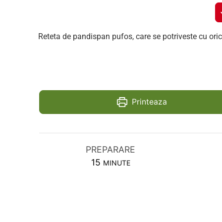
Reteta de pandispan pufos, care se potriveste cu oric
Printeaza
PREPARARE
MINUTES
15
MINUTE