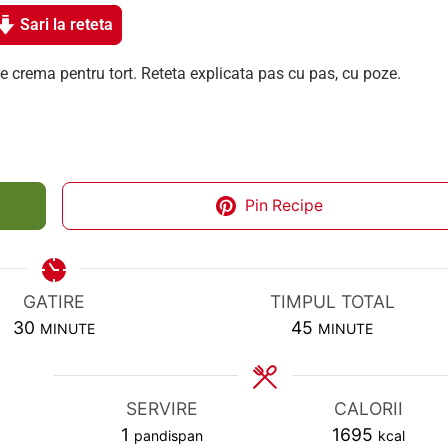
Sari la reteta
e crema pentru tort. Reteta explicata pas cu pas, cu poze.
Pin Recipe
GATIRE
TIMPUL TOTAL
MINUTES
MINUTES
30
45
MINUTE
MINUTE
SERVIRE
CALORII
1
1695
pandispan
kcal