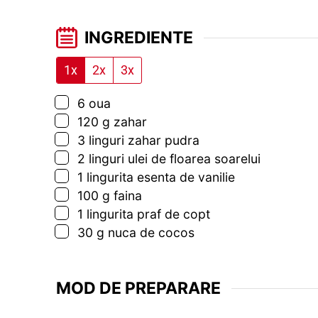
INGREDIENTE
1x
2x
3x
▢
6
oua
▢
120
g
zahar
▢
3
linguri
zahar pudra
▢
2
linguri
ulei de floarea soarelui
▢
1
lingurita
esenta de vanilie
▢
100
g
faina
▢
1
lingurita
praf de copt
▢
30
g
nuca de cocos
MOD DE PREPARARE