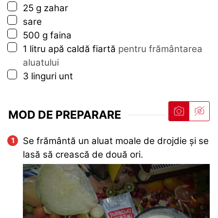
▢
25
g
zahar
▢
sare
▢
500
g
faina
▢
1
litru
apă caldă fiartă
pentru frământarea
aluatului
▢
3
linguri
unt
MOD DE PREPARARE
Se frământă un aluat moale de drojdie și se
lasă să crească de două ori.