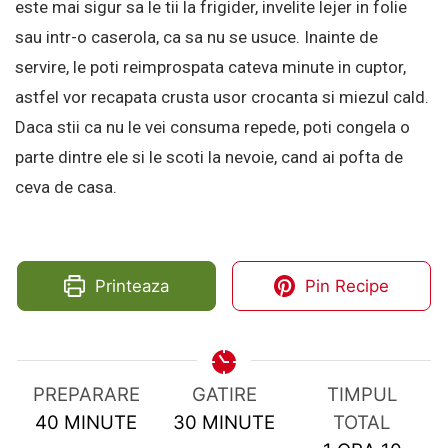
este mai sigur sa le tii la frigider, invelite lejer in folie
sau intr-o caserola, ca sa nu se usuce. Inainte de
servire, le poti reimprospata cateva minute in cuptor,
astfel vor recapata crusta usor crocanta si miezul cald.
Daca stii ca nu le vei consuma repede, poti congela o
parte dintre ele si le scoti la nevoie, cand ai pofta de
ceva de casa.
Printeaza
Pin Recipe
PREPARARE
GATIRE
TIMPUL
MINUTES
MINUTES
40
MINUTE
30
MINUTE
TOTAL