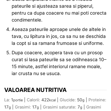
pateurile si ajusteaza sarea si piperul,
pentru ca dupa coacere nu mai poti corecta
condimentele.
Aseaza pateurile aproape unele de altele in
tava, cu lipitura in jos, ca sa nu se deschida
la copt si sa ramana frumoase si uniforme.
Dupa coacere, acopera tava cu un prosop
curat si lasa pateurile sa se odihneasca 10–
15 minute, astfel interiorul ramane moale,
iar crusta nu se usuca.
VALOAREA NUTRITIVA
La:
1
|
Calorii:
422
|
Glucide:
50
|
Proteine:
portie
kcal
g
17
|
Grasimi:
17
|
Grasimi saturate:
7
|
Grasimi
g
g
g