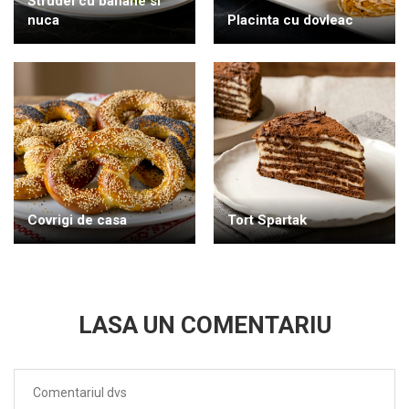
Strudel cu banane si
nuca
Placinta cu dovleac
Covrigi de casa
Tort Spartak
LASA UN COMENTARIU