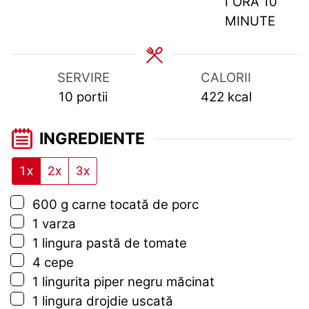
HOUR
MIN
1
ORA
10
MINUTE
SERVIRE
CALORII
10
portii
422
kcal
INGREDIENTE
1x
2x
3x
▢
600
g
carne tocată de porc
▢
1
varza
▢
1
lingura
pastă de tomate
▢
4
cepe
▢
1
lingurita
piper negru măcinat
▢
1
lingura
drojdie uscată