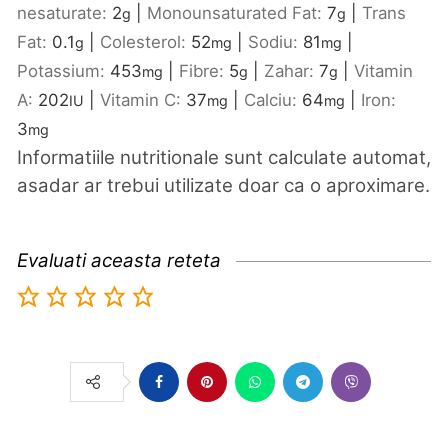
nesaturate:
2
|
Monounsaturated Fat:
7
|
Trans
g
g
Fat:
0.1
|
Colesterol:
52
|
Sodiu:
81
|
g
mg
mg
Potassium:
453
|
Fibre:
5
|
Zahar:
7
|
Vitamin
mg
g
g
A:
202
|
Vitamin C:
37
|
Calciu:
64
|
Iron:
IU
mg
mg
3
mg
Informatiile nutritionale sunt calculate automat,
asadar ar trebui utilizate doar ca o aproximare.
Evaluati aceasta reteta