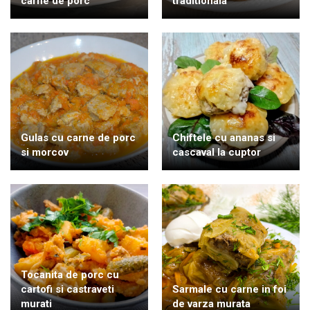
carne de porc
traditionala
Gulas cu carne de porc
Chiftele cu ananas si
si morcov
cascaval la cuptor
Tocanita de porc cu
cartofi si castraveti
Sarmale cu carne in foi
murati
de varza murata