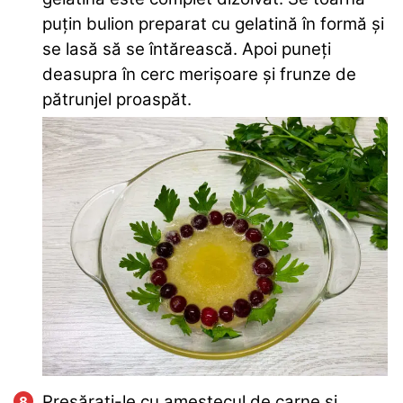
puțin bulion preparat cu gelatină în formă și
se lasă să se întărească. Apoi puneți
deasupra în cerc merișoare și frunze de
pătrunjel proaspăt.
Presărati-le cu amestecul de carne și