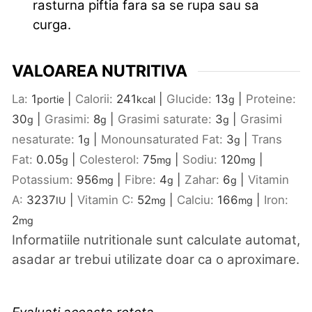
rasturna piftia fara sa se rupa sau sa
curga.
VALOAREA NUTRITIVA
La:
1
|
Calorii:
241
|
Glucide:
13
|
Proteine:
portie
kcal
g
30
|
Grasimi:
8
|
Grasimi saturate:
3
|
Grasimi
g
g
g
nesaturate:
1
|
Monounsaturated Fat:
3
|
Trans
g
g
Fat:
0.05
|
Colesterol:
75
|
Sodiu:
120
|
g
mg
mg
Potassium:
956
|
Fibre:
4
|
Zahar:
6
|
Vitamin
mg
g
g
A:
3237
|
Vitamin C:
52
|
Calciu:
166
|
Iron:
IU
mg
mg
2
mg
Informatiile nutritionale sunt calculate automat,
asadar ar trebui utilizate doar ca o aproximare.