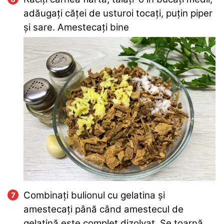
adăugați căței de usturoi tocați, puțin piper
și sare. Amestecați bine
Combinați bulionul cu gelatina și
amestecați până când amestecul de
gelatină este complet dizolvat. Se toarnă