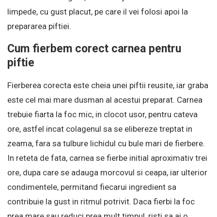
limpede, cu gust placut, pe care il vei folosi apoi la
prepararea piftiei.
Cum fierbem corect carnea pentru
piftie
Fierberea corecta este cheia unei piftii reusite, iar graba
este cel mai mare dusman al acestui preparat. Carnea
trebuie fiarta la foc mic, in clocot usor, pentru cateva
ore, astfel incat colagenul sa se elibereze treptat in
zeama, fara sa tulbure lichidul cu bule mari de fierbere.
In reteta de fata, carnea se fierbe initial aproximativ trei
ore, dupa care se adauga morcovul si ceapa, iar ulterior
condimentele, permitand fiecarui ingredient sa
contribuie la gust in ritmul potrivit. Daca fierbi la foc
prea mare sau reduci prea mult timpul, risti sa ai o