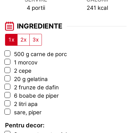
4
portii
241
kcal
INGREDIENTE
1x
2x
3x
▢
500
g
carne de porc
▢
1
morcov
▢
2
cepe
▢
20
g
gelatina
▢
2
frunze de dafin
▢
6
boabe de piper
▢
2
litri
apa
▢
sare, piper
Pentru decor: