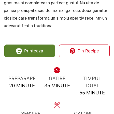
grasime si completeaza perfect gustul. Nu uita de
painea proaspata sau de mamaliga rece, doua garnituri
clasice care transforma un simplu aperitiv rece intr-un
adevarat festin traditional.
Printeaza
Pin Recipe
PREPARARE
GATIRE
TIMPUL
MINUTES
MINUTES
20
MINUTE
35
MINUTE
TOTAL
MINUTES
55
MINUTE
SERVIRE
CALORII