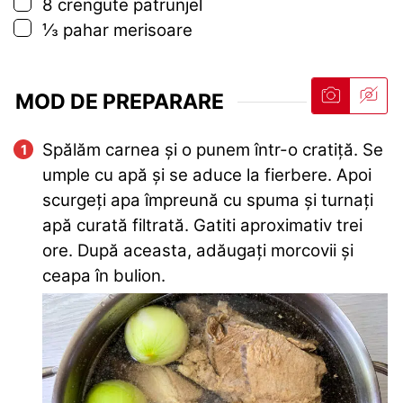
▢
8
crengute
patrunjel
▢
⅓
pahar
merisoare
MOD DE PREPARARE
Spălăm carnea și o punem într-o cratiță. Se
umple cu apă și se aduce la fierbere. Apoi
scurgeți apa împreună cu spuma și turnați
apă curată filtrată. Gatiti aproximativ trei
ore. După aceasta, adăugați morcovii și
ceapa în bulion.