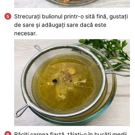
Strecurați bulionul printr-o sită fină, gustați
de sare și adăugați sare dacă este
necesar.
Răciți carnea fiartă, tăiați-o în bucăți medii,