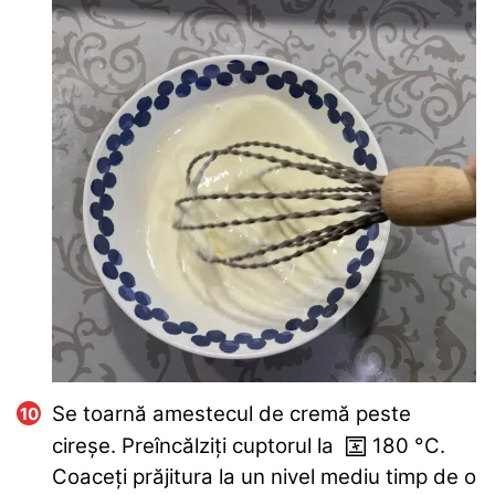
Se toarnă amestecul de cremă peste
cireșe. Preîncălziți cuptorul la
180
°C
.
Coaceți prăjitura la un nivel mediu timp de o