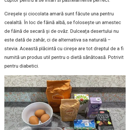
cuptor pentru a se intari si pastelamente perfect.
Cireșele și ciocolata amară sunt făcute una pentru
cealaltă. În loc de făină albă, se folosește un amestec
de făină de secară și de ovăz. Dulceața desertului nu
este dată de zahăr, ci de alternativa sa naturală –
stevia. Această plăcintă cu cireșe are tot dreptul de a fi
numită un produs util pentru o dietă sănătoasă. Potrivit
pentru diabetici.