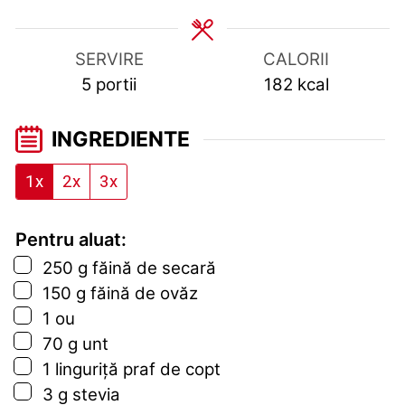
SERVIRE
CALORII
5
portii
182
kcal
INGREDIENTE
1x
2x
3x
Pentru aluat:
▢
250
g
făină de secară
▢
150
g
făină de ovăz
▢
1
ou
▢
70
g
unt
▢
1
linguriță
praf de copt
▢
3
g
stevia