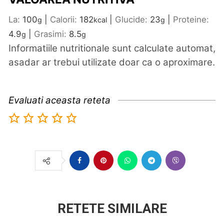
La:
100
|
Calorii:
182
|
Glucide:
23
|
Proteine:
g
kcal
g
4.9
|
Grasimi:
8.5
g
g
Informatiile nutritionale sunt calculate automat,
asadar ar trebui utilizate doar ca o aproximare.
Evaluati aceasta reteta
RETETE SIMILARE