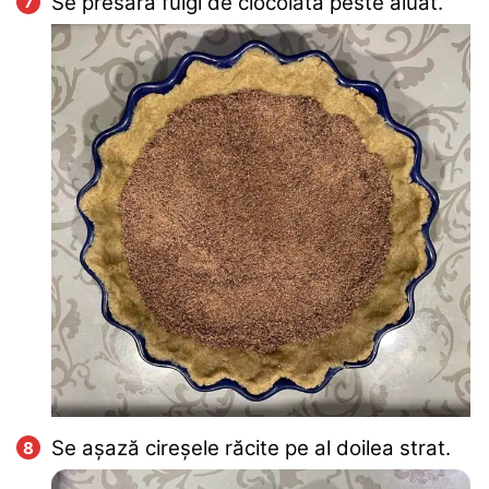
Se presară fulgi de ciocolată peste aluat.
Se așază cireșele răcite pe al doilea strat.