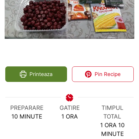
Printeaza
Pin Recipe
PREPARARE
GATIRE
TIMPUL
MINUTES
HOUR
10
MINUTE
1
ORA
TOTAL
HOUR
MIN
1
ORA
10
MINUTE