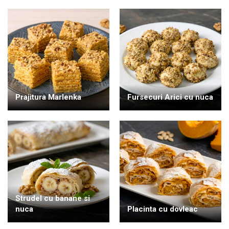
Prajitura Marlenka
Fursecuri Arici cu nuca
Strudel cu banane si
nuca
Placinta cu dovleac