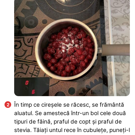
În timp ce cireșele se răcesc, se frământă
aluatul. Se amestecă într-un bol cele două
tipuri de făină, praful de copt și praful de
stevia. Tăiați untul rece în cubulețe, puneți-l