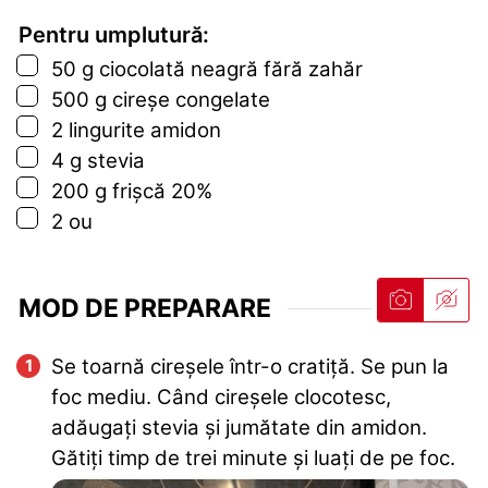
Pentru umplutură:
▢
50
g
ciocolată neagră fără zahăr
▢
500
g
cireșe congelate
▢
2
lingurite
amidon
▢
4
g
stevia
▢
200
g
frișcă 20%
▢
2
ou
MOD DE PREPARARE
Se toarnă cireșele într-o cratiță. Se pun la
foc mediu. Când cireșele clocotesc,
adăugați stevia și jumătate din amidon.
Gătiți timp de trei minute și luați de pe foc.