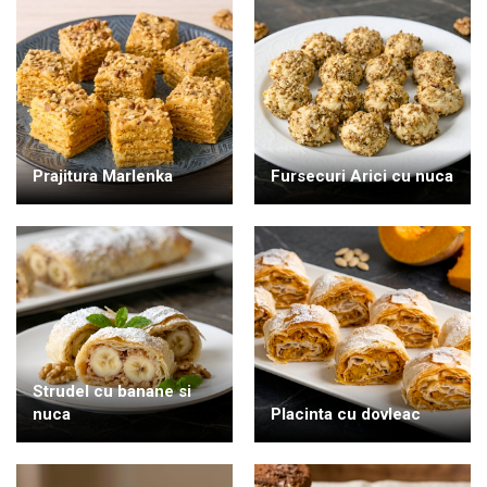
Prajitura Marlenka
Fursecuri Arici cu nuca
Strudel cu banane si
nuca
Placinta cu dovleac