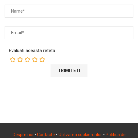
Evaluati aceasta reteta
Despre noi
•
Contacte
•
Utilizarea cookie-urilor
•
Politica de