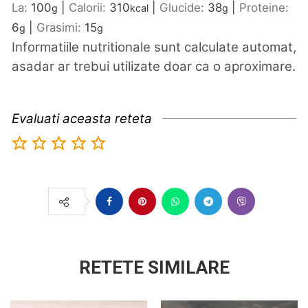
La:
100
|
Calorii:
310
|
Glucide:
38
|
Proteine:
g
kcal
g
6
|
Grasimi:
15
g
g
Informatiile nutritionale sunt calculate automat,
asadar ar trebui utilizate doar ca o aproximare.
Evaluati aceasta reteta
RETETE SIMILARE