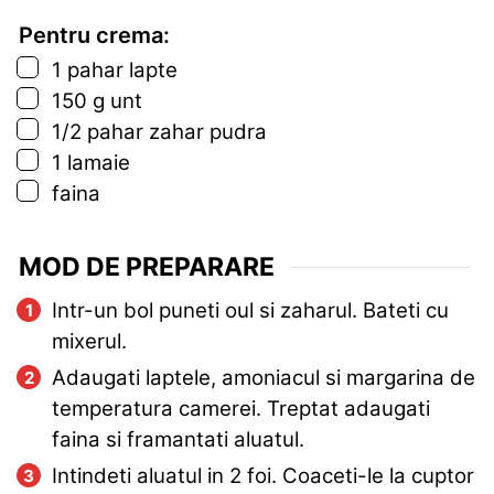
Pentru crema:
▢
1
pahar
lapte
▢
150
g
unt
▢
1/2
pahar
zahar pudra
▢
1
lamaie
▢
faina
MOD DE PREPARARE
Intr-un bol puneti oul si zaharul. Bateti cu
mixerul.
Adaugati laptele, amoniacul si margarina de
temperatura camerei. Treptat adaugati
faina si framantati aluatul.
Intindeti aluatul in 2 foi. Coaceti-le la cuptor