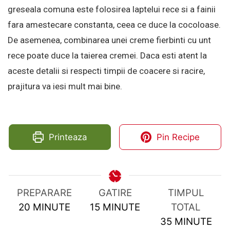
greseala comuna este folosirea laptelui rece si a fainii
fara amestecare constanta, ceea ce duce la cocoloase.
De asemenea, combinarea unei creme fierbinti cu unt
rece poate duce la taierea cremei. Daca esti atent la
aceste detalii si respecti timpii de coacere si racire,
prajitura va iesi mult mai bine.
Printeaza
Pin Recipe
PREPARARE
GATIRE
TIMPUL
MINUTES
MINUTES
20
MINUTE
15
MINUTE
TOTAL
MINUTES
35
MINUTE