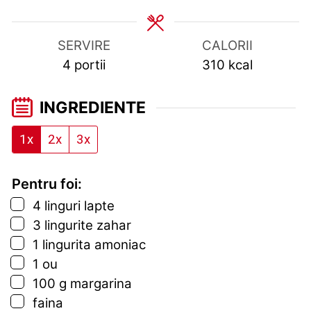
SERVIRE
CALORII
4
portii
310
kcal
INGREDIENTE
1x
2x
3x
Pentru foi:
▢
4
linguri
lapte
▢
3
lingurite
zahar
▢
1
lingurita
amoniac
▢
1
ou
▢
100
g
margarina
▢
faina