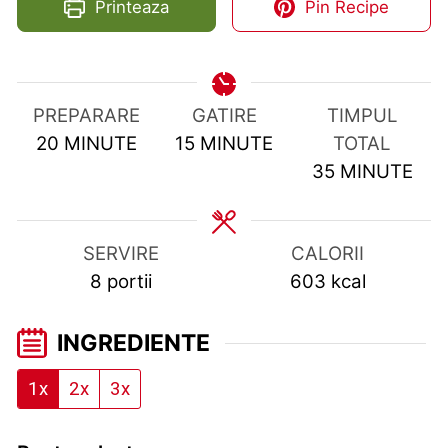
Printeaza
Pin Recipe
PREPARARE
GATIRE
TIMPUL
MINUTES
MINUTES
20
MINUTE
15
MINUTE
TOTAL
MINUTES
35
MINUTE
SERVIRE
CALORII
8
portii
603
kcal
INGREDIENTE
1x
2x
3x