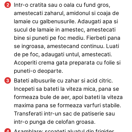
Intr-o cratita sau o oala cu fund gros,
amestecati zaharul, amidonul si coaja de
lamaie cu galbenusurile. Adaugati apa si
sucul de lamaie in amestec, amestecati
bine si puneti pe foc mediu. Fierbeti pana
se ingroasa, amestecand continuu. Luati
de pe foc, adaugati untul, amestecati.
Acoperiti crema gata preparata cu folie si
puneti-o deoparte.
Bateti albusurile cu zahar si acid citric.
Incepeti sa bateti la viteza mica, pana se
formeaza bule de aer, apoi bateti la viteza
maxima pana se formeaza varfuri stabile.
Transferati intr-un sac de patiserie sau
intr-o punga de celofan groasa.
Asamblare: scoateti aluatul din frigider.