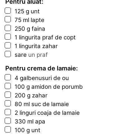
Pentru aluat:
▢
125
g
unt
▢
75
ml
lapte
▢
250
g
faina
▢
1
lingurita
praf de copt
▢
1
lingurita
zahar
▢
sare
un praf
Pentru crema de lamaie:
▢
4
galbenusuri de ou
▢
100
g
amidon de porumb
▢
200
g
zahar
▢
80
ml
suc de lamaie
▢
2
linguri
coaja de lamaie
▢
330
ml
apa
▢
100
g
unt