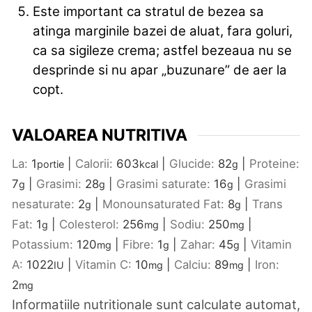
Este important ca stratul de bezea sa
atinga marginile bazei de aluat, fara goluri,
ca sa sigileze crema; astfel bezeaua nu se
desprinde si nu apar „buzunare” de aer la
copt.
VALOAREA NUTRITIVA
La:
1
|
Calorii:
603
|
Glucide:
82
|
Proteine:
portie
kcal
g
7
|
Grasimi:
28
|
Grasimi saturate:
16
|
Grasimi
g
g
g
nesaturate:
2
|
Monounsaturated Fat:
8
|
Trans
g
g
Fat:
1
|
Colesterol:
256
|
Sodiu:
250
|
g
mg
mg
Potassium:
120
|
Fibre:
1
|
Zahar:
45
|
Vitamin
mg
g
g
A:
1022
|
Vitamin C:
10
|
Calciu:
89
|
Iron:
IU
mg
mg
2
mg
Informatiile nutritionale sunt calculate automat,