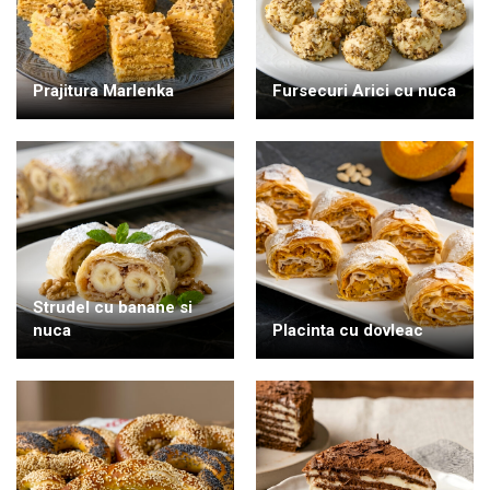
Prajitura Marlenka
Fursecuri Arici cu nuca
Strudel cu banane si
nuca
Placinta cu dovleac