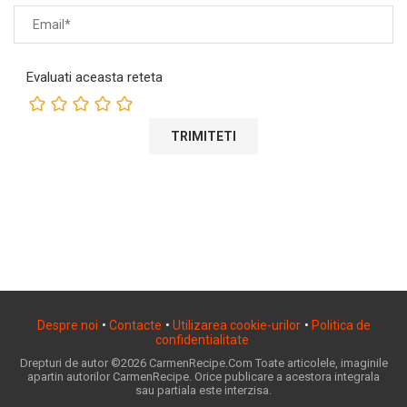
Evaluati aceasta reteta
Despre noi
•
Contacte
•
Utilizarea cookie-urilor
•
Politica de
confidentialitate
Drepturi de autor ©2026 CarmenRecipe.Com Toate articolele, imaginile
apartin autorilor CarmenRecipe. Orice publicare a acestora integrala
sau partiala este interzisa.