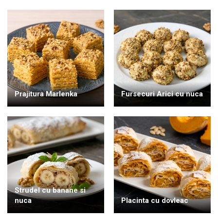
Prajitura Marlenka
Fursecuri Arici cu nuca
Strudel cu banane si
nuca
Placinta cu dovleac