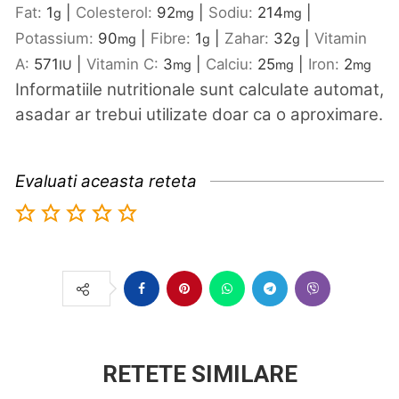
Fat:
1
|
Colesterol:
92
|
Sodiu:
214
|
g
mg
mg
Potassium:
90
|
Fibre:
1
|
Zahar:
32
|
Vitamin
mg
g
g
A:
571
|
Vitamin C:
3
|
Calciu:
25
|
Iron:
2
IU
mg
mg
mg
Informatiile nutritionale sunt calculate automat,
asadar ar trebui utilizate doar ca o aproximare.
Evaluati aceasta reteta
RETETE SIMILARE