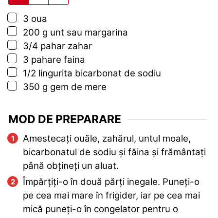
▢
3
oua
▢
200
g
unt sau margarina
▢
3/4
pahar
zahar
▢
3
pahare
faina
▢
1/2
lingurita
bicarbonat de sodiu
▢
350
g
gem de mere
MOD DE PREPARARE
Amestecați ouăle, zahărul, untul moale,
bicarbonatul de sodiu și făina și frământați
până obțineți un aluat.
Împărțiți-o în două părți inegale. Puneți-o
pe cea mai mare în frigider, iar pe cea mai
mică puneți-o în congelator pentru o