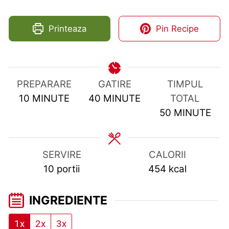
Printeaza
Pin Recipe
PREPARARE
GATIRE
TIMPUL
MINUTES
MINUTES
10
MINUTE
40
MINUTE
TOTAL
MINUTES
50
MINUTE
SERVIRE
CALORII
10
portii
454
kcal
INGREDIENTE
1x
2x
3x