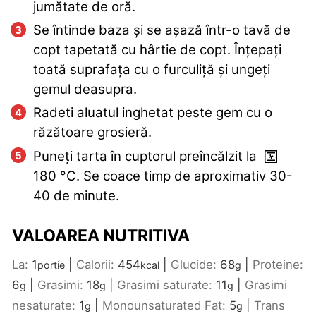
jumătate de oră.
Se întinde baza și se așază într-o tavă de
copt tapetată cu hârtie de copt. Înțepați
toată suprafața cu o furculiță și ungeți
gemul deasupra.
Radeti aluatul inghetat peste gem cu o
răzătoare grosieră.
Puneți tarta în cuptorul preîncălzit la
180
°C
. Se coace timp de aproximativ 30-
40 de minute.
VALOAREA NUTRITIVA
La:
1
|
Calorii:
454
|
Glucide:
68
|
Proteine:
portie
kcal
g
6
|
Grasimi:
18
|
Grasimi saturate:
11
|
Grasimi
g
g
g
nesaturate:
1
|
Monounsaturated Fat:
5
|
Trans
g
g