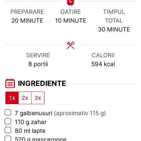
PREPARARE
GATIRE
TIMPUL
MINUTES
MINUTES
20
MINUTE
10
MINUTE
TOTAL
MINUTES
30
MINUTE
SERVIRE
CALORII
8
portii
594
kcal
INGREDIENTE
1x
2x
3x
▢
7
galbenusuri
(aproximativ 115 g)
▢
110
g
zahar
▢
80
ml
lapte
▢
520
g
mascarpone