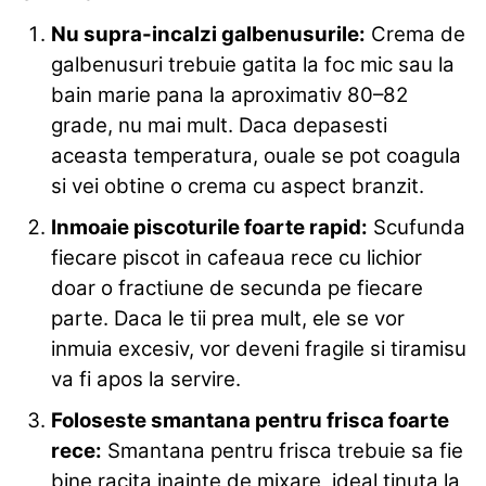
Nu supra-incalzi galbenusurile:
Crema de
galbenusuri trebuie gatita la foc mic sau la
bain marie pana la aproximativ 80–82
grade, nu mai mult. Daca depasesti
aceasta temperatura, ouale se pot coagula
si vei obtine o crema cu aspect branzit.
Inmoaie piscoturile foarte rapid:
Scufunda
fiecare piscot in cafeaua rece cu lichior
doar o fractiune de secunda pe fiecare
parte. Daca le tii prea mult, ele se vor
inmuia excesiv, vor deveni fragile si tiramisu
va fi apos la servire.
Foloseste smantana pentru frisca foarte
rece:
Smantana pentru frisca trebuie sa fie
bine racita inainte de mixare, ideal tinuta la