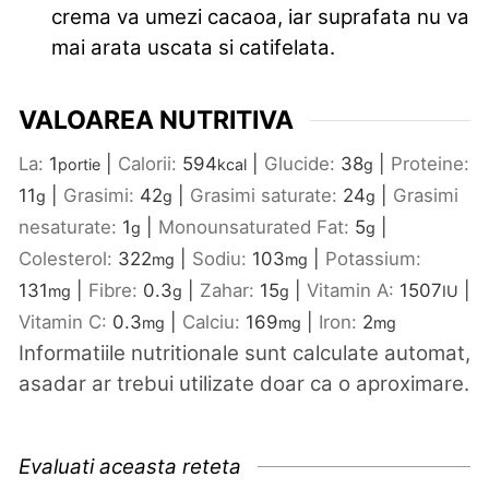
crema va umezi cacaoa, iar suprafata nu va
mai arata uscata si catifelata.
VALOAREA NUTRITIVA
La:
1
|
Calorii:
594
|
Glucide:
38
|
Proteine:
portie
kcal
g
11
|
Grasimi:
42
|
Grasimi saturate:
24
|
Grasimi
g
g
g
nesaturate:
1
|
Monounsaturated Fat:
5
|
g
g
Colesterol:
322
|
Sodiu:
103
|
Potassium:
mg
mg
131
|
Fibre:
0.3
|
Zahar:
15
|
Vitamin A:
1507
|
mg
g
g
IU
Vitamin C:
0.3
|
Calciu:
169
|
Iron:
2
mg
mg
mg
Informatiile nutritionale sunt calculate automat,
asadar ar trebui utilizate doar ca o aproximare.
Evaluati aceasta reteta