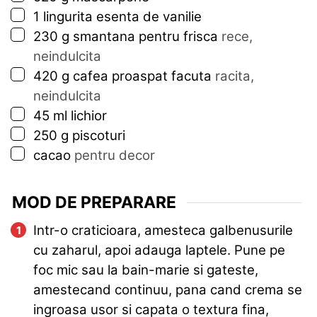
▢
1
lingurita
esenta de vanilie
▢
230
g
smantana pentru frisca
rece,
neindulcita
▢
420
g
cafea proaspat facuta
racita,
neindulcita
▢
45
ml
lichior
▢
250
g
piscoturi
▢
cacao
pentru decor
MOD DE PREPARARE
Intr-o craticioara, amesteca galbenusurile
cu zaharul, apoi adauga laptele. Pune pe
foc mic sau la bain-marie si gateste,
amestecand continuu, pana cand crema se
ingroasa usor si capata o textura fina,