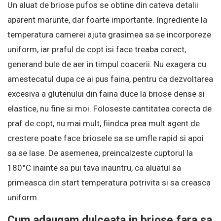
Un aluat de briose pufos se obtine din cateva detalii
aparent marunte, dar foarte importante. Ingrediente la
temperatura camerei ajuta grasimea sa se incorporeze
uniform, iar praful de copt isi face treaba corect,
generand bule de aer in timpul coacerii. Nu exagera cu
amestecatul dupa ce ai pus faina, pentru ca dezvoltarea
excesiva a glutenului din faina duce la briose dense si
elastice, nu fine si moi. Foloseste cantitatea corecta de
praf de copt, nu mai mult, fiindca prea mult agent de
crestere poate face briosele sa se umfle rapid si apoi
sa se lase. De asemenea, preincalzeste cuptorul la
180°C inainte sa pui tava inauntru, ca aluatul sa
primeasca din start temperatura potrivita si sa creasca
uniform.
Cum adaugam dulceata in briose fara sa