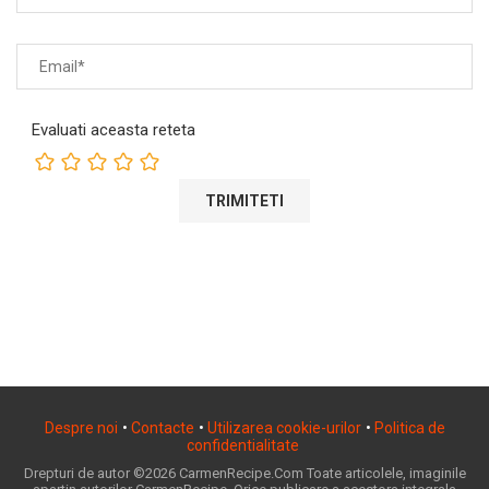
Evaluati aceasta reteta
Despre noi
•
Contacte
•
Utilizarea cookie-urilor
•
Politica de
confidentialitate
Drepturi de autor ©2026 CarmenRecipe.Com Toate articolele, imaginile