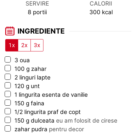
SERVIRE
CALORII
8
portii
300
kcal
INGREDIENTE
1x
2x
3x
▢
3
oua
▢
100
g
zahar
▢
2
linguri
lapte
▢
120
g
unt
▢
1
lingurita
esenta de vanilie
▢
150
g
faina
▢
1/2
lingurita
praf de copt
▢
150
g
dulceata
eu am folosit de cirese
▢
zahar pudra
pentru decor