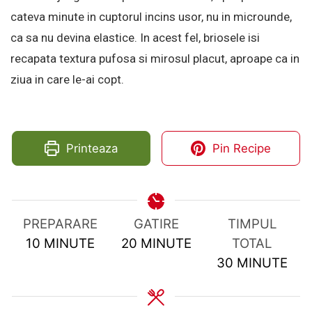
cateva minute in cuptorul incins usor, nu in microunde,
ca sa nu devina elastice. In acest fel, briosele isi
recapata textura pufosa si mirosul placut, aproape ca in
ziua in care le-ai copt.
Printeaza
Pin Recipe
PREPARARE
GATIRE
TIMPUL
MINUTES
MINUTES
10
MINUTE
20
MINUTE
TOTAL
MINUTES
30
MINUTE