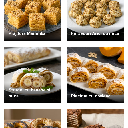
Prajitura Marlenka
Fursecuri Arici cu nuca
Strudel cu banane si
nuca
Placinta cu dovleac