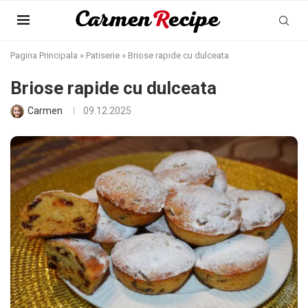
Pagina Principala
»
Patiserie
»
Briose rapide cu dulceata
Briose rapide cu dulceata
Carmen
09.12.2025