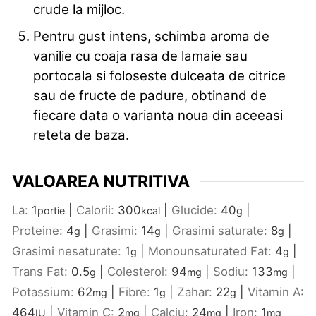
crude la mijloc.
Pentru gust intens, schimba aroma de
vanilie cu coaja rasa de lamaie sau
portocala si foloseste dulceata de citrice
sau de fructe de padure, obtinand de
fiecare data o varianta noua din aceeasi
reteta de baza.
VALOAREA NUTRITIVA
La:
1
|
Calorii:
300
|
Glucide:
40
|
portie
kcal
g
Proteine:
4
|
Grasimi:
14
|
Grasimi saturate:
8
|
g
g
g
Grasimi nesaturate:
1
|
Monounsaturated Fat:
4
|
g
g
Trans Fat:
0.5
|
Colesterol:
94
|
Sodiu:
133
|
g
mg
mg
Potassium:
62
|
Fibre:
1
|
Zahar:
22
|
Vitamin A:
mg
g
g
464
|
Vitamin C:
2
|
Calciu:
24
|
Iron:
1
IU
mg
mg
mg