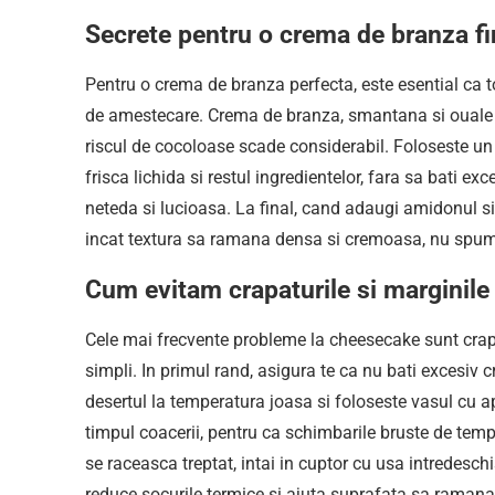
Secrete pentru o crema de branza fi
Pentru o crema de branza perfecta, este esential ca t
de amestecare. Crema de branza, smantana si ouale s
riscul de cocoloase scade considerabil. Foloseste un 
frisca lichida si restul ingredientelor, fara sa bati ex
neteda si lucioasa. La final, cand adaugi amidonul s
incat textura sa ramana densa si cremoasa, nu spu
Cum evitam crapaturile si marginile
Cele mai frecvente probleme la cheesecake sunt crapat
simpli. In primul rand, asigura te ca nu bati excesiv 
desertul la temperatura joasa si foloseste vasul cu a
timpul coacerii, pentru ca schimbarile bruste de temp
se raceasca treptat, intai in cuptor cu usa intredeschis
reduce socurile termice si ajuta suprafata sa ramana