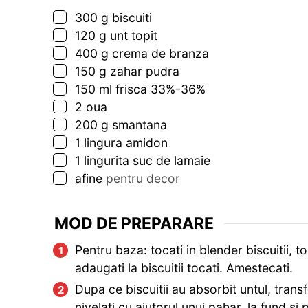
▢
300
g
biscuiti
▢
120
g
unt topit
▢
400
g
crema de branza
▢
150
g
zahar pudra
▢
150
ml
frisca 33%-36%
▢
2
oua
▢
200
g
smantana
▢
1
lingura
amidon
▢
1
lingurita
suc de lamaie
▢
afine
pentru decor
MOD DE PREPARARE
Pentru baza: tocati in blender biscuitii, to
adaugati la biscuitii tocati. Amestecati.
Dupa ce biscuitii au absorbit untul, trans
nivelati cu ajutorul unui pahar, la fund si p