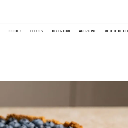
FELUL 1
FELUL 2
DESERTURI
APERITIVE
RETETE DE C