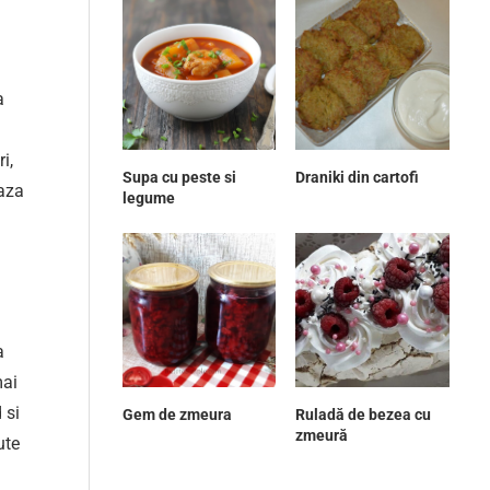
a
i,
Supa cu peste si
Draniki din cartofi
eaza
legume
a
mai
 si
Gem de zmeura
Ruladă de bezea cu
zmeură
ute