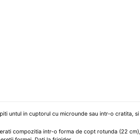
piti untul in cuptorul cu microunde sau intr-o cratita, si
ferati compozitia intr-o forma de copt rotunda (22 cm),
eretii formei. Dati la frigider.