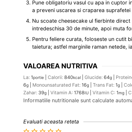
Pune obligatoriu vasul cu apa in cuptor 
a preveni uscarea si craparea suprafetei i
Nu scoate cheesecake ul fierbinte direct 
intredeschisa 30 de minute, apoi muta for
Pentru feliere curata, foloseste un cutit b
taietura; astfel marginile raman netede, i
VALOAREA NUTRITIVA
La:
1
|
Calorii:
840
|
Glucide:
64
|
Protein
portie
kcal
g
6
|
Monounsaturated Fat:
16
|
Trans Fat:
1
|
Col
g
g
g
Zahar:
39
|
Vitamin A:
1768
|
Vitamin C:
1
|
C
g
IU
mg
Informatiile nutritionale sunt calculate auto
Evaluati aceasta reteta