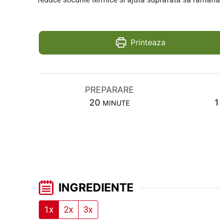
Printeaza
PREPARARE
MINUTES
20
1
MINUTE
INGREDIENTE
1x
2x
3x