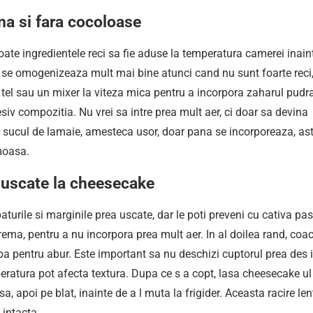
na si fara cocoloase
oate ingredientele reci sa fie aduse la temperatura camerei inain
e omogenizeaza mult mai bine atunci cand nu sunt foarte reci,
tel sau un mixer la viteza mica pentru a incorpora zaharul pudra
cesiv compozitia. Nu vrei sa intre prea mult aer, ci doar sa devina
i sucul de lamaie, amesteca usor, doar pana se incorporeaza, ast
moasa.
 uscate la cheesecake
urile si marginile prea uscate, dar le poti preveni cu cativa pas
crema, pentru a nu incorpora prea mult aer. In al doilea rand, coa
pa pentru abur. Este important sa nu deschizi cuptorul prea des 
eratura pot afecta textura. Dupa ce s a copt, lasa cheesecake ul
a, apoi pe blat, inainte de a l muta la frigider. Aceasta racire len
 intacta.