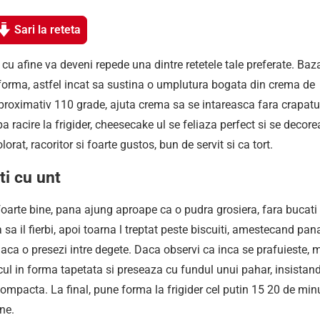
Sari la reteta
cu afine va deveni repede una dintre retetele tale preferate. Baz
 in forma, astfel incat sa sustina o umplutura bogata din crema de
proximativ 110 grade, ajuta crema sa se intareasca fara crapatur
 racire la frigider, cheesecake ul se feliaza perfect si se decor
rat, racoritor si foarte gustos, bun de servit si ca tort.
ti cu unt
 foarte bine, pana ajung aproape ca o pudra grosiera, fara bucati
sa il fierbi, apoi toarna l treptat peste biscuiti, amestecand pan
aca o presezi intre degete. Daca observi ca inca se prafuieste, 
ul in forma tapetata si preseaza cu fundul unui pahar, insistand
ompacta. La final, pune forma la frigider cel putin 15 20 de min
ne.