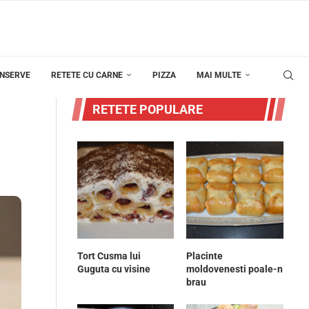
ONSERVE
RETETE CU CARNE
PIZZA
MAI MULTE
RETETE POPULARE
Tort Cusma lui
Placinte
Guguta cu visine
moldovenesti poale-n
brau