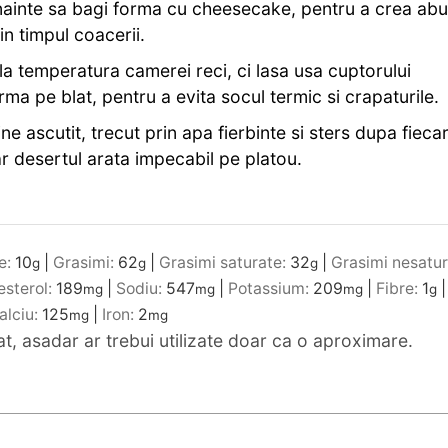
inainte sa bagi forma cu cheesecake, pentru a crea abu
n timpul coacerii.
la temperatura camerei reci, ci lasa usa cuptorului
ma pe blat, pentru a evita socul termic si crapaturile.
ine ascutit, trecut prin apa fierbinte si sters dupa fieca
ar desertul arata impecabil pe platou.
e:
10
|
Grasimi:
62
|
Grasimi saturate:
32
|
Grasimi nesatur
g
g
g
esterol:
189
|
Sodiu:
547
|
Potassium:
209
|
Fibre:
1
|
mg
mg
mg
g
alciu:
125
|
Iron:
2
mg
mg
mat, asadar ar trebui utilizate doar ca o aproximare.