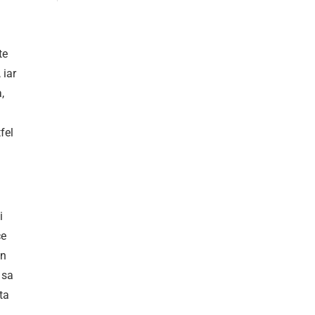
te
 iar
,
fel
i
ce
in
 sa
ta