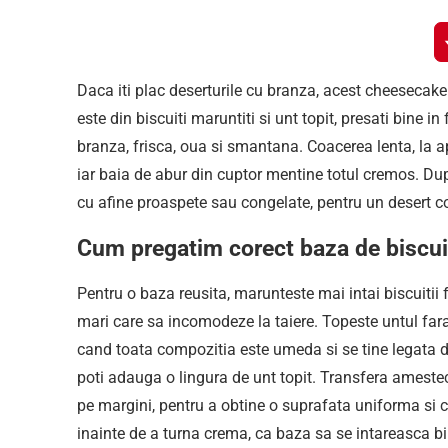
Daca iti plac deserturile cu branza, acest cheesecake 
este din biscuiti maruntiti si unt topit, presati bine
branza, frisca, oua si smantana. Coacerea lenta, la a
iar baia de abur din cuptor mentine totul cremos. Dupa
cu afine proaspete sau congelate, pentru un desert colo
Cum pregatim corect baza de biscui
Pentru o baza reusita, marunteste mai intai biscuitii
mari care sa incomodeze la taiere. Topeste untul fara 
cand toata compozitia este umeda si se tine legata d
poti adauga o lingura de unt topit. Transfera amestec
pe margini, pentru a obtine o suprafata uniforma si c
inainte de a turna crema, ca baza sa se intareasca bi