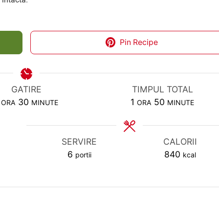
Pin Recipe
GATIRE
TIMPUL TOTAL
HOUR
MINUTES
HOUR
MINUTES
30
1
50
ORA
MINUTE
ORA
MINUTE
SERVIRE
CALORII
6
840
portii
kcal