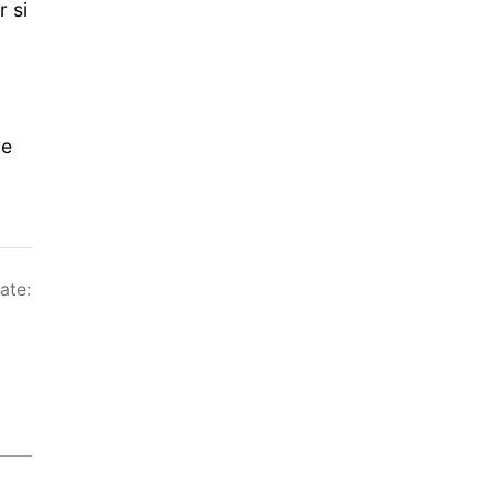
r si
re
ate: