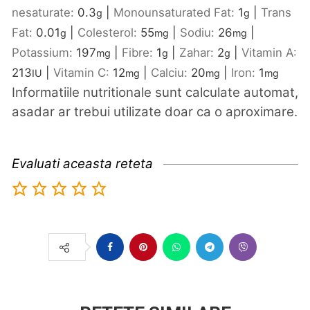
nesaturate:
0.3
|
Monounsaturated Fat:
1
|
Trans
g
g
Fat:
0.01
|
Colesterol:
55
|
Sodiu:
26
|
g
mg
mg
Potassium:
197
|
Fibre:
1
|
Zahar:
2
|
Vitamin A:
mg
g
g
213
|
Vitamin C:
12
|
Calciu:
20
|
Iron:
1
IU
mg
mg
mg
Informatiile nutritionale sunt calculate automat,
asadar ar trebui utilizate doar ca o aproximare.
Evaluati aceasta reteta