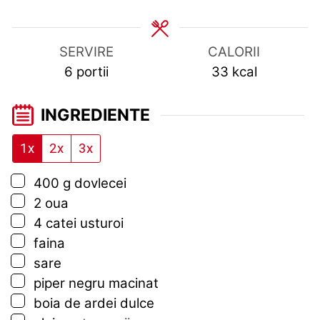
SERVIRE
CALORII
6
portii
33
kcal
INGREDIENTE
1x
2x
3x
▢
400
g
dovlecei
▢
2
oua
▢
4
catei
usturoi
▢
faina
▢
sare
▢
piper negru macinat
▢
boia de ardei dulce