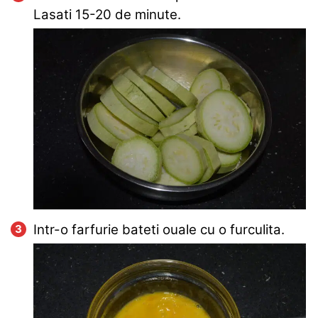
Lasati 15-20 de minute.
Intr-o farfurie bateti ouale cu o furculita.