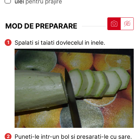
▢
ulei
pentru prajire
MOD DE PREPARARE
Spalati si taiati dovlecelul in inele.
Puneti-le intr-un bol si presarati-le cu sare.