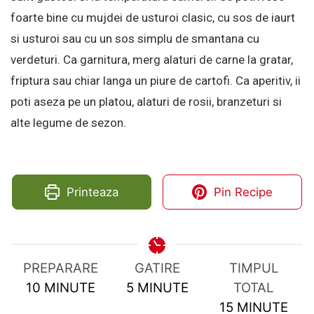
foarte bine cu mujdei de usturoi clasic, cu sos de iaurt
si usturoi sau cu un sos simplu de smantana cu
verdeturi. Ca garnitura, merg alaturi de carne la gratar,
friptura sau chiar langa un piure de cartofi. Ca aperitiv, ii
poti aseza pe un platou, alaturi de rosii, branzeturi si
alte legume de sezon.
Printeaza
Pin Recipe
PREPARARE
GATIRE
TIMPUL
MINUTES
MINUTES
10
MINUTE
5
MINUTE
TOTAL
MINUTES
15
MINUTE