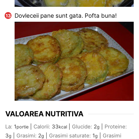
Dovleceii pane sunt gata. Pofta buna!
VALOAREA NUTRITIVA
La:
1
|
Calorii:
33
|
Glucide:
2
|
Proteine:
portie
kcal
g
3
|
Grasimi:
2
|
Grasimi saturate:
1
|
Grasimi
g
g
g