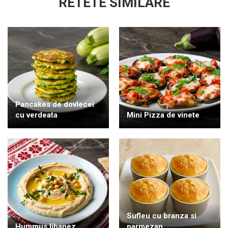
RETETE SIMILARE
Pancakes de dovlecei
cu verdeata
Mini Pizza de vinete
Sufleu cu branza si
Hummus libanez
parmezan