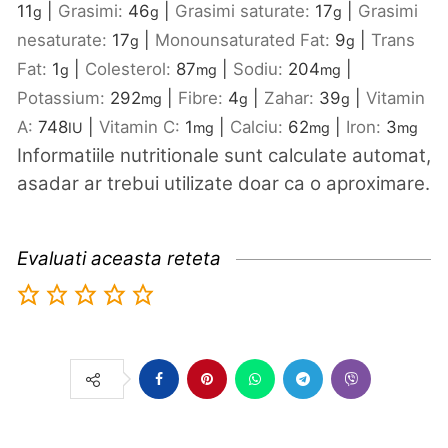
11
|
Grasimi:
46
|
Grasimi saturate:
17
|
Grasimi
g
g
g
nesaturate:
17
|
Monounsaturated Fat:
9
|
Trans
g
g
Fat:
1
|
Colesterol:
87
|
Sodiu:
204
|
g
mg
mg
Potassium:
292
|
Fibre:
4
|
Zahar:
39
|
Vitamin
mg
g
g
A:
748
|
Vitamin C:
1
|
Calciu:
62
|
Iron:
3
IU
mg
mg
mg
Informatiile nutritionale sunt calculate automat,
asadar ar trebui utilizate doar ca o aproximare.
Evaluati aceasta reteta