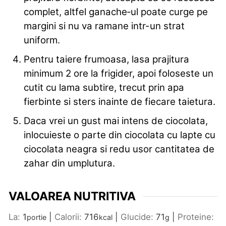
complet, altfel ganache‑ul poate curge pe
margini si nu va ramane intr-un strat
uniform.
Pentru taiere frumoasa, lasa prajitura
minimum 2 ore la frigider, apoi foloseste un
cutit cu lama subtire, trecut prin apa
fierbinte si sters inainte de fiecare taietura.
Daca vrei un gust mai intens de ciocolata,
inlocuieste o parte din ciocolata cu lapte cu
ciocolata neagra si redu usor cantitatea de
zahar din umplutura.
VALOAREA NUTRITIVA
La:
1
|
Calorii:
716
|
Glucide:
71
|
Proteine:
portie
kcal
g