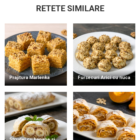
RETETE SIMILARE
Prajitura Marlenka
Fursecuri Arici cu nuca
Strudel cu banane si