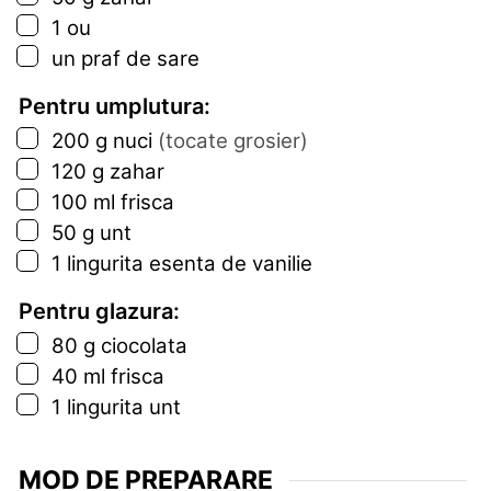
▢
1
ou
▢
un praf de sare
Pentru umplutura:
▢
200
g
nuci
(tocate grosier)
▢
120
g
zahar
▢
100
ml
frisca
▢
50
g
unt
▢
1
lingurita
esenta de vanilie
Pentru glazura:
▢
80
g
ciocolata
▢
40
ml
frisca
▢
1
lingurita
unt
MOD DE PREPARARE