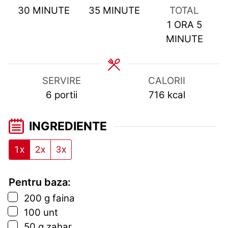
MINUTES
MINUTES
30
MINUTE
35
MINUTE
TOTAL
HOUR
MINU
1
ORA
5
MINUTE
SERVIRE
CALORII
6
portii
716
kcal
INGREDIENTE
1x
2x
3x
Pentru baza:
▢
200
g
faina
▢
100
unt
▢
50
g
zahar